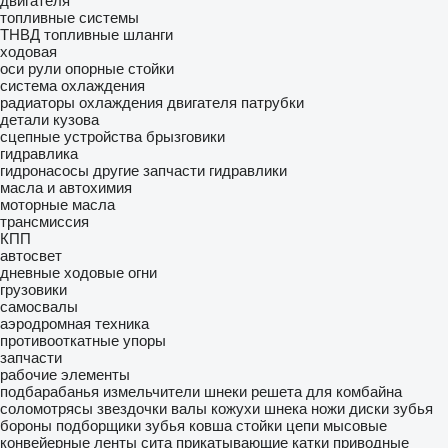
двигателя
топливные системы
ТНВД
топливные шланги
ходовая
оси
рули
опорные стойки
система охлаждения
радиаторы охлаждения двигателя
патрубки
детали кузова
сцепные устройства
брызговики
гидравлика
гидронасосы
другие запчасти гидравлики
масла и автохимия
моторные масла
трансмиссия
КПП
автосвет
дневные ходовые огни
грузовики
самосвалы
аэродромная техника
противооткатные упоры
запчасти
рабочие элементы
подбарабанья
измельчители
шнеки
решета для комбайна
соломотрясы
звездочки
валы
кожухи шнека
ножи
диски
зубья
бороны
подборщики
зубья ковша
стойки
цепи мысовые
конвейерные ленты
сита
прикатывающие катки
приводные