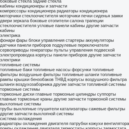
боковые стекла
задние стекла
кабины
кондиционеры и запчасти
компрессоры кондиционера
радиаторы кондиционера
моторчики стеклоочистителя
моторчики печки
сиденья
замки
двери
зеркала боковые
отопители салона
трапеции
стеклоочистителя
угловые панели кабины
другие запчасти
кабины
электрика
фонари
фары
блоки управления
стартеры
аккумуляторы
датчики
панели приборов
подрулевые переключатели
сервоприводы
генераторы
пульты управления подвеской
электропроводка
корпусы панели приборов
другие запчасти
электрики
топливные системы
топливные баки
топливные насосы
форсунки
топливные
фильтры
воздушные фильтры
топливные шланги
топливные
рампы
крышки бензобаков
ТНВД
корпусы воздушного фильтра
шланги воздухозаборника
другие запчасти топливной системы
тормозные системы
тормозные диски
главные тормозные цилиндры
суппорты
главные тормозные краны
другие запчасти тормозной системы
выхлопные системы
трубы выхлопные
глушители
катализаторы
сажевые фильтры
другие запчасти выхлопной системы
система охлаждения
радиаторы охлаждения двигателя
патрубки
кожухи вентилятора
помпы охлаждения двигателя
термостаты
корпусы термостата