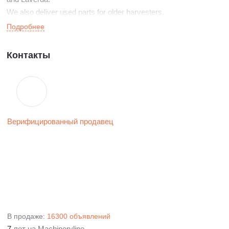
We also deliver used parts for older harvesters.
Подробнее
Контакты
Верифицированный продавец
В продаже:
16300 объявлений
7
лет на Machineryline