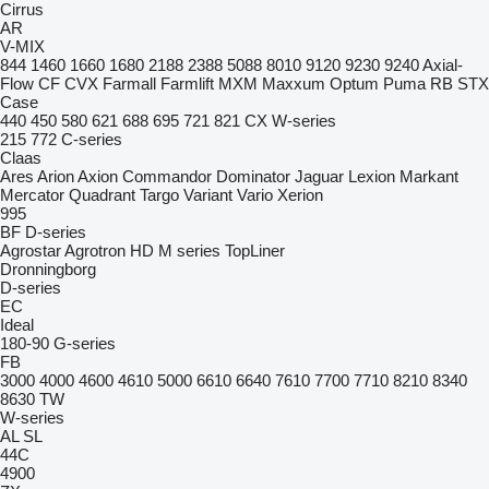
Cirrus
AR
V-MIX
844
1460
1660
1680
2188
2388
5088
8010
9120
9230
9240
Axial-
Flow
CF
CVX
Farmall
Farmlift
MXM
Maxxum
Optum
Puma
RB
STX
Case
440
450
580
621
688
695
721
821
CX
W-series
215
772
C-series
Claas
Ares
Arion
Axion
Commandor
Dominator
Jaguar
Lexion
Markant
Mercator
Quadrant
Targo
Variant
Vario
Xerion
995
BF
D-series
Agrostar
Agrotron
HD
M series
TopLiner
Dronningborg
D-series
EC
Ideal
180-90
G-series
FB
3000
4000
4600
4610
5000
6610
6640
7610
7700
7710
8210
8340
8630
TW
W-series
AL
SL
44C
4900