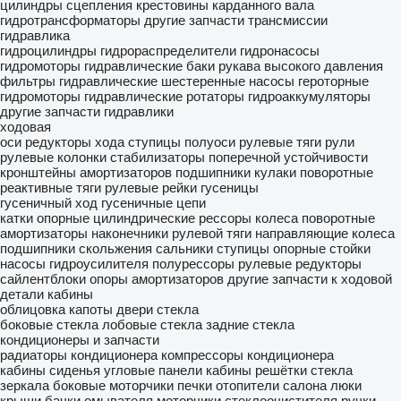
цилиндры сцепления
крестовины карданного вала
гидротрансформаторы
другие запчасти трансмиссии
гидравлика
гидроцилиндры
гидрораспределители
гидронасосы
гидромоторы
гидравлические баки
рукава высокого давления
фильтры гидравлические
шестеренные насосы
героторные
гидромоторы
гидравлические ротаторы
гидроаккумуляторы
другие запчасти гидравлики
ходовая
оси
редукторы хода
ступицы
полуоси
рулевые тяги
рули
рулевые колонки
стабилизаторы поперечной устойчивости
кронштейны амортизаторов
подшипники
кулаки поворотные
реактивные тяги
рулевые рейки
гусеницы
гусеничный ход
гусеничные цепи
катки опорные
цилиндрические рессоры
колеса поворотные
амортизаторы
наконечники рулевой тяги
направляющие колеса
подшипники скольжения
сальники ступицы
опорные стойки
насосы гидроусилителя
полурессоры
рулевые редукторы
сайлентблоки
опоры амортизаторов
другие запчасти к ходовой
детали кабины
облицовка
капоты
двери
стекла
боковые стекла
лобовые стекла
задние стекла
кондиционеры и запчасти
радиаторы кондиционера
компрессоры кондиционера
кабины
сиденья
угловые панели кабины
решётки стекла
зеркала боковые
моторчики печки
отопители салона
люки
крыши
бачки омывателя
моторчики стеклоочистителя
ручки