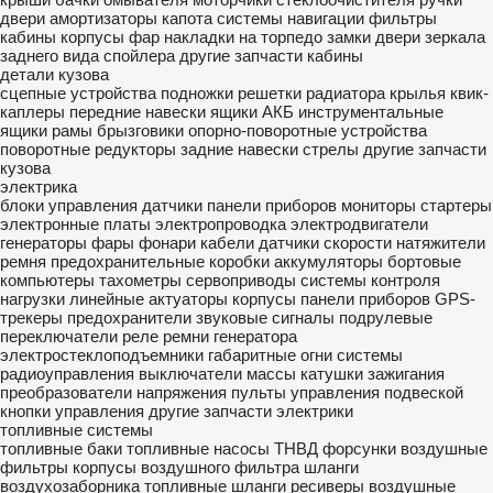
двери
амортизаторы капота
системы навигации
фильтры
кабины
корпусы фар
накладки на торпедо
замки двери
зеркала
заднего вида
спойлера
другие запчасти кабины
детали кузова
сцепные устройства
подножки
решетки радиатора
крылья
квик-
каплеры
передние навески
ящики АКБ
инструментальные
ящики
рамы
брызговики
опорно-поворотные устройства
поворотные редукторы
задние навески
стрелы
другие запчасти
кузова
электрика
блоки управления
датчики
панели приборов
мониторы
стартеры
электронные платы
электропроводка
электродвигатели
генераторы
фары
фонари
кабели
датчики скорости
натяжители
ремня
предохранительные коробки
аккумуляторы
бортовые
компьютеры
тахометры
сервоприводы
системы контроля
нагрузки
линейные актуаторы
корпусы панели приборов
GPS-
трекеры
предохранители
звуковые сигналы
подрулевые
переключатели
реле
ремни генератора
электростеклоподъемники
габаритные огни
системы
радиоуправления
выключатели массы
катушки зажигания
преобразователи напряжения
пульты управления подвеской
кнопки управления
другие запчасти электрики
топливные системы
топливные баки
топливные насосы
ТНВД
форсунки
воздушные
фильтры
корпусы воздушного фильтра
шланги
воздухозаборника
топливные шланги
ресиверы воздушные