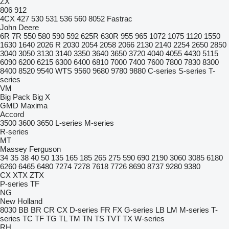
ZX
806
912
4CX
427
530
531
536
560
8052
Fastrac
John Deere
6R
7R
550
580
590
592
625R
630R
955
965
1072
1075
1120
1550
1630
1640
2026 R
2030
2054
2058
2066
2130
2140
2254
2650
2850
3040
3050
3130
3140
3350
3640
3650
3720
4040
4055
4430
5115
6090
6200
6215
6300
6400
6810
7000
7400
7600
7800
7830
8300
8400
8520
9540 WTS
9560
9680
9780
9880
C-series
S-series
T-
series
VM
Big Pack
Big X
GMD
Maxima
Accord
3500
3600
3650
L-series
M-series
R-series
MT
Massey Ferguson
34
35
38
40
50
135
165
185
265
275
590
690
2190
3060
3085
6180
6260
6465
6480
7274
7278
7618
7726
8690
8737
9280
9380
CX
XTX
ZTX
P-series
TF
NG
New Holland
8030
BB
BR
CR
CX
D-series
FR
FX
G-series
LB
LM
M-series
T-
series
TC
TF
TG
TL
TM
TN
TS
TVT
TX
W-series
RH