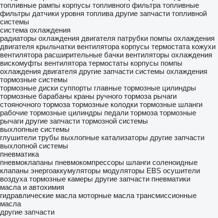
топливные рампы
корпусы топливного фильтра
топливные
фильтры
датчики уровня топлива
другие запчасти топливной
системы
система охлаждения
радиаторы охлаждения двигателя
патрубки
помпы охлаждения
двигателя
крыльчатки вентилятора
корпусы термостата
кожухи
вентилятора
расширительные бачки
вентиляторы охлаждения
вискомуфты вентилятора
термостаты
корпусы помпы
охлаждения двигателя
другие запчасти системы охлаждения
тормозные системы
тормозные диски
суппорты
главные тормозные цилиндры
тормозные барабаны
краны ручного тормоза
рычаги
стояночного тормоза
тормозные колодки
тормозные шланги
рабочие тормозные цилиндры
педали тормоза
тормозные
рычаги
другие запчасти тормозной системы
выхлопные системы
глушители
трубы выхлопные
катализаторы
другие запчасти
выхлопной системы
пневматика
пневмоклапаны
пневмокомпрессоры
шланги
соленоидные
клапаны
энергоаккумуляторы
модуляторы EBS
осушители
воздуха
тормозные камеры
другие запчасти пневматики
масла и автохимия
гидравлические масла
моторные масла
трансмиссионные
масла
другие запчасти