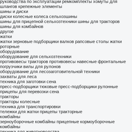
руководства по эксплуатации
ремкомплекты
хомуты для
шлангов
крепежные элементы
шины и диски
диски колесные
колеса
сельхозшины
шины для прицепной сельхозтехники
шины для тракторов
шины для комбайнов
другое
жатки
жатки зерновые
подборщики валков
рапсовые столы
жатки
роторные
оборудование
оборудование для сельхозтехники
противовесы тракторов
противовесы
навесные фронтальные
погрузчики
вилы для рулонов
оборудование для лесозаготовительной техники
захваты для леса
техника для заготовки сена
пресс-подборщики тюковые
пресс-подборщики рулонные
прицепы для перевозки сена
тракторы
тракторы колесные
техника для транспортировки
тележки для жатки
прицепы тракторные
комбайны
зерноуборочные комбайны
прицепные кормоуборочные
комбайны
техника для животноводства