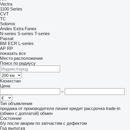
Vectra
1100 Series
CVT
TC
Solomix
Andex
Extra
Fanex
N-series
S-series
T-series
Passat
BM
ECR
L-series
AP
RP
показать все
Место расположения
Поиск по радиусу
Казахстан
Цена
–
Тип объявления
продажа
от производителя
лизинг
кредит
рассрочка
trade-in
(обмен с доплатой)
обмен
Состояние
б/у
после аварии
по запчастям
с дефектом
Год выпуска