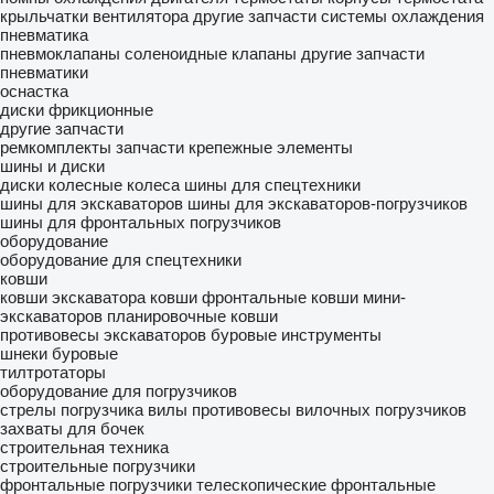
крыльчатки вентилятора
другие запчасти системы охлаждения
пневматика
пневмоклапаны
соленоидные клапаны
другие запчасти
пневматики
оснастка
диски фрикционные
другие запчасти
ремкомплекты
запчасти
крепежные элементы
шины и диски
диски колесные
колеса
шины для спецтехники
шины для экскаваторов
шины для экскаваторов-погрузчиков
шины для фронтальных погрузчиков
оборудование
оборудование для спецтехники
ковши
ковши экскаватора
ковши фронтальные
ковши мини-
экскаваторов
планировочные ковши
противовесы экскаваторов
буровые инструменты
шнеки буровые
тилтротаторы
оборудование для погрузчиков
стрелы погрузчика
вилы
противовесы вилочных погрузчиков
захваты для бочек
строительная техника
строительные погрузчики
фронтальные погрузчики
телескопические фронтальные