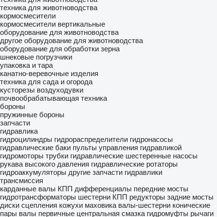
техника для животноводства
кормосмесители
кормосмесители вертикальные
оборудование для животноводства
другое оборудование для животноводства
оборудование для обработки зерна
шнековые погрузчики
упаковка и тара
канатно-веревочные изделия
техника для сада и огорода
кусторезы
воздуходувки
почвообрабатывающая техника
бороны
пружинные бороны
запчасти
гидравлика
гидроцилиндры
гидрораспределители
гидронасосы
гидравлические баки
пульты управления гидравликой
гидромоторы
трубки гидравлические
шестеренные насосы
рукава высокого давления
гидравлические ротаторы
гидроаккумуляторы
другие запчасти гидравлики
трансмиссия
карданные валы
КПП
дифференциалы
передние мосты
гидротрансформаторы
шестерни КПП
редукторы
задние мосты
диски сцепления
кожухи маховика
валы-шестерни
конические
пары
валы первичные
центральная смазка
гидромуфты
рычаги