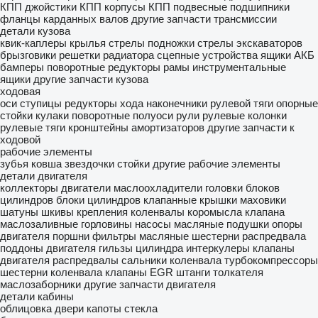
КПП
джойстики КПП
корпусы КПП
подвесные подшипники
фланцы карданных валов
другие запчасти трансмиссии
детали кузова
квик-каплеры
крылья
стрелы
подножки
стрелы экскаваторов
брызговики
решетки радиатора
сцепные устройства
ящики АКБ
бамперы
поворотные редукторы
рамы
инструментальные
ящики
другие запчасти кузова
ходовая
оси
ступицы
редукторы хода
наконечники рулевой тяги
опорные
стойки
кулаки поворотные
полуоси
рули
рулевые колонки
рулевые тяги
кронштейны амортизаторов
другие запчасти к
ходовой
рабочие элементы
зубья ковша
звездочки
стойки
другие рабочие элементы
детали двигателя
коллекторы
двигатели
маслоохладители
головки блоков
цилиндров
блоки цилиндров
клапанные крышки
маховики
шатуны
шкивы
крепления
коленвалы
коромысла клапана
маслозаливные горловины
насосы масляные
подушки опоры
двигателя
поршни
фильтры масляные
шестерни распредвала
поддоны двигателя
гильзы цилиндра
интеркулеры
клапаны
двигателя
распредвалы
сальники коленвала
турбокомпрессоры
шестерни коленвала
клапаны EGR
штанги толкателя
маслозаборники
другие запчасти двигателя
детали кабины
облицовка
двери
капоты
стекла