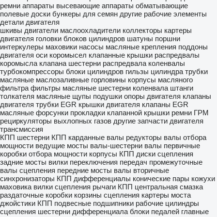
ремни
аппараты высевающие
аппараты обматывающие
полевые доски
бункеры для семян
другие рабочие элементы
детали двигателя
шкивы
двигатели
маслоохладители
коллекторы
картеры
двигателя
головки блоков цилиндров
шатуны
поршни
интеркулеры
маховики
насосы масляные
крепления
поддоны
двигателя
оси коромысел
клапанные крышки
распредвалы
коромысла клапана
шестерни распредвала
коленвалы
турбокомпрессоры
блоки цилиндров
гильзы цилиндра
трубки
масляные
маслозаливные горловины
корпусы масляного
фильтра
фильтры масляные
шестерни коленвала
штанги
толкателя
масляные щупы
подушки опоры двигателя
клапаны
двигателя
трубки EGR
крышки двигателя
клапаны EGR
масляные форсунки
прокладки клапанной крышки
ремни ГРМ
рециркуляторы выхлопных газов
другие запчасти двигателя
трансмиссия
КПП
шестерни КПП
карданные валы
редукторы
валы отбора
мощности
ведущие мосты
валы-шестерни
валы первичные
коробки отбора мощности
корпусы КПП
диски сцепления
задние мосты
вилки переключения передач
промежуточные
валы
сцепления
передние мосты
валы вторичные
синхронизаторы КПП
дифференциалы
конические пары
кожухи
маховика
вилки сцепления
рычаги КПП
центральная смазка
раздаточные коробки
корзины сцепления
картеры моста
джойстики КПП
подвесные подшипники
рабочие цилиндры
сцепления
шестерни дифференциала
блоки педалей
главные