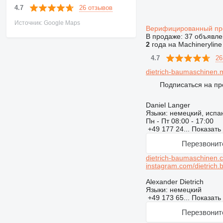
26 отзывов
4.7
Источник: Google Maps
Верифицированный п
В продаже:
37 объявле
2
года на Machineryline
26
4.7
dietrich-baumaschinen.m
Подписаться на пр
Daniel Langer
Языки:
немецкий, испан
Пн - Пт
08:00 - 17:00
+49 177 24...
Показать
Перезвонит
dietrich-baumaschinen.
instagram.com/dietrich
Alexander Dietrich
Языки:
немецкий
+49 173 65...
Показать
Перезвонит