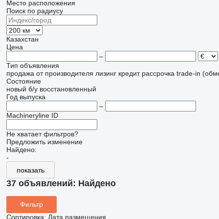
Место расположения
Поиск по радиусу
Казахстан
Цена
–
Тип объявления
продажа
от производителя
лизинг
кредит
рассрочка
trade-in (об
Состояние
новый
б/у
восстановленный
Год выпуска
–
Machineryline ID
Не хватает фильтров?
Предложить изменение
Найдено:
-
показать
37 объявлений:
Найдено
Фильтр
Сортировка
:
Дата размещения