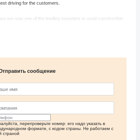
est driving for the customers.
e, we are now one of the leading exporters in used construction
Отправить сообщение
алуйста, перепроверьте номер: его надо указать в
дународном формате, с кодом страны.
Не работаем с
й страной