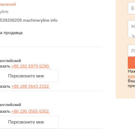
явлений
yline
539208209.machineryline.info
на продавца
английский
азать
+86 182 6979 6290
Наж
Перезвоните мне
кон
Ваш
пре
азать
+86 188 5643 2332
английский
азать
+86 195 0565 6302
Перезвоните мне