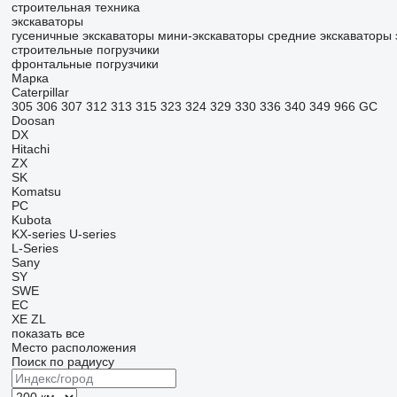
строительная техника
экскаваторы
гусеничные экскаваторы
мини-экскаваторы
средние экскаваторы
строительные погрузчики
фронтальные погрузчики
Марка
Caterpillar
305
306
307
312
313
315
323
324
329
330
336
340
349
966
GC
Doosan
DX
Hitachi
ZX
SK
Komatsu
PC
Kubota
KX-series
U-series
L-Series
Sany
SY
SWE
EC
XE
ZL
показать все
Место расположения
Поиск по радиусу