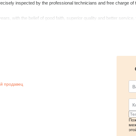
cisely inspected by the professional technicians and free charge of t
ears, with the belief of good faith, superior quality and better servic
domestic and overseas market.
й продавец
Пож
меж
это