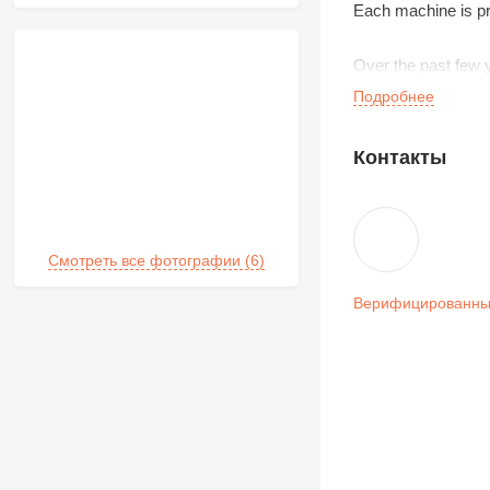
Each machine is pre
Over the past few y
machines in both 
Подробнее
Контакты
Смотреть все фотографии (6)
Верифицированны