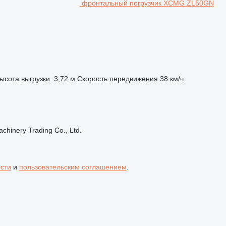
фронтальный погрузчик XCMG ZL50GN
ысота выгрузки
3,72 м
Скорость передвижения
38 км/ч
hinery Trading Co., Ltd.
сти
и
пользовательским соглашением
.