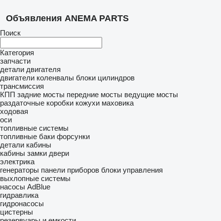
Объявления ANEMA PARTS
Поиск
Категория
запчасти
детали двигателя
двигатели
коленвалы
блоки цилиндров
трансмиссия
КПП
задние мосты
передние мосты
ведущие мосты
раздаточные коробки
кожухи маховика
ходовая
оси
топливные системы
топливные баки
форсунки
детали кабины
кабины
замки двери
электрика
генераторы
панели приборов
блоки управления
выхлопные системы
насосы AdBlue
гидравлика
гидронасосы
цистерны
резервуары и емкости