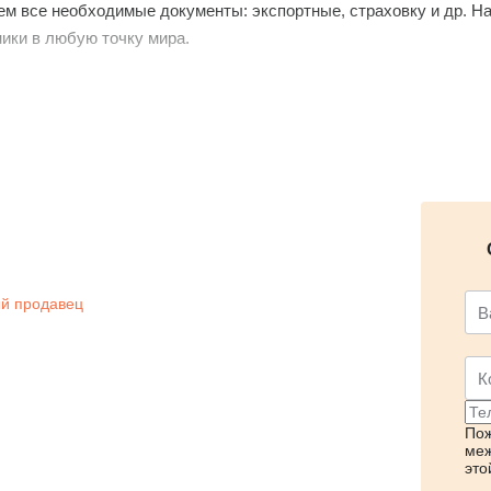
м все необходимые документы: экспортные, страховку и др. Н
ики в любую точку мира.
родать технику - обращайтесь, мы гарантируем быструю и выго
дничеству.
й продавец
Пож
меж
это