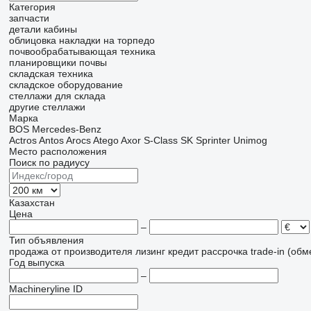
Категория
запчасти
детали кабины
облицовка
накладки на торпедо
почвообрабатывающая техника
планировщики почвы
складская техника
складское оборудование
стеллажи для склада
другие стеллажи
Марка
BOS
Mercedes-Benz
Actros
Antos
Arocs
Atego
Axor
S-Class
SK
Sprinter
Unimog
Место расположения
Поиск по радиусу
Казахстан
Цена
–
Тип объявления
продажа
от производителя
лизинг
кредит
рассрочка
trade-in (об
Год выпуска
–
Machineryline ID