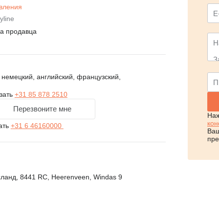
вления
yline
на продавца
немецкий, английский, французский,
зать
+31 85 878 2510
Перезвоните мне
Наж
кон
ать
+31 6 46160000
Ваш
пре
анд, 8441 RC, Heerenveen, Windas 9