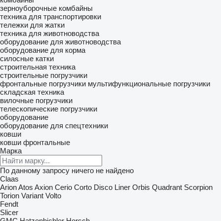
зерноуборочные комбайны
техника для транспортировки
тележки для жатки
техника для животноводства
оборудование для животноводства
оборудование для корма
силосные катки
строительная техника
строительные погрузчики
фронтальные погрузчики
мультифункциональные погрузчики
складская техника
вилочные погрузчики
телескопические погрузчики
оборудование
оборудование для спецтехники
ковши
ковши фронтальные
Марка
По данному запросу ничего не найдено
Claas
Arion
Atos
Axion
Cerio
Corto
Disco
Liner
Orbis
Quadrant
Scorpion
Torion
Variant
Volto
Fendt
Slicer
GMC
Hatzenbichler
Horsch