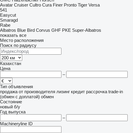
Avatar
Cruiser
Cultro
Cura
Finer
Pronto
Tiger
Versa
541
Easycut
Smaragd
Rabe
Albatros
Blue Bird
Corvus
GHF
PKE
Super-Albatros
показать все
Место расположения
Поиск по радиусу
Казахстан
Цена
–
Тип объявления
продажа
от производителя
лизинг
кредит
рассрочка
trade-in
(обмен с доплатой)
обмен
Состояние
новый
б/у
Год выпуска
–
Machineryline ID