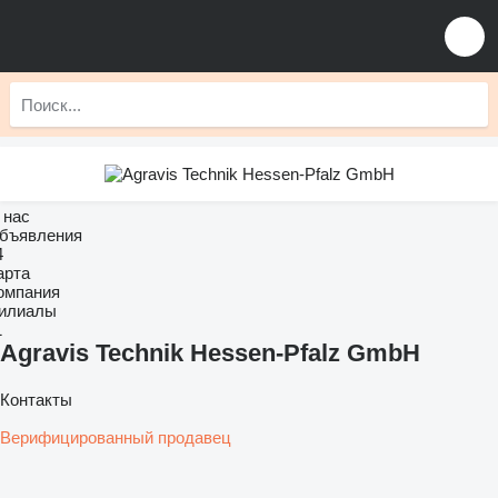
 нас
бъявления
4
арта
омпания
илиалы
1
Agravis Technik Hessen-Pfalz GmbH
Контакты
Верифицированный продавец