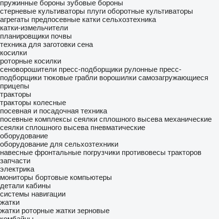
пружинные бороны
зубовые бороны
стерневые культиваторы
плуги оборотные
культиваторы
агрегаты предпосевные
катки сельхозтехника
катки-измельчители
планировщики почвы
техника для заготовки сена
косилки
роторные косилки
сеноворошители
пресс-подборщики рулонные
пресс-
подборщики тюковые
грабли ворошилки
самозагружающиеся
прицепы
тракторы
тракторы колесные
посевная и посадочная техника
посевные комплексы
сеялки сплошного высева механические
сеялки сплошного высева пневматические
оборудование
оборудование для сельхозтехники
навесные фронтальные погрузчики
противовесы тракторов
запчасти
электрика
мониторы
бортовые компьютеры
детали кабины
системы навигации
жатки
жатки роторные
жатки зерновые
комбайны