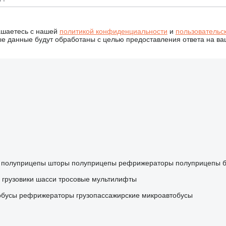
ашаетесь с нашей
политикой конфиденциальности
и
пользовательс
 данные будут обработаны с целью предоставления ответа на ва
полуприцепы шторы
полуприцепы рефрижераторы
полуприцепы 
грузовики шасси
тросовые мультилифты
обусы рефрижераторы
грузопассажирские микроавтобусы