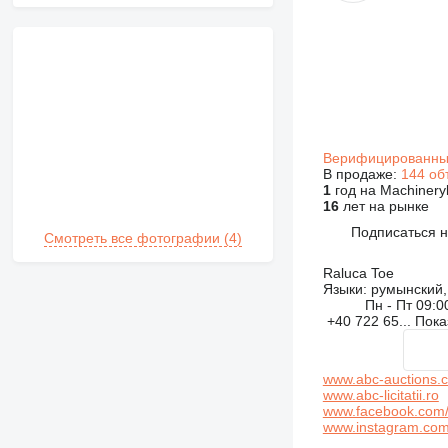
Верифицированны
В продаже:
144 об
1
год на Machineryl
16
лет на рынке
Подписаться 
Смотреть все фотографии (4)
Raluca Toe
Языки:
румынский, 
Пн - Пт
09:0
+40 722 65...
Пока
www.abc-auctions.
www.abc-licitatii.ro
www.facebook.com/ab
www.instagram.com/a