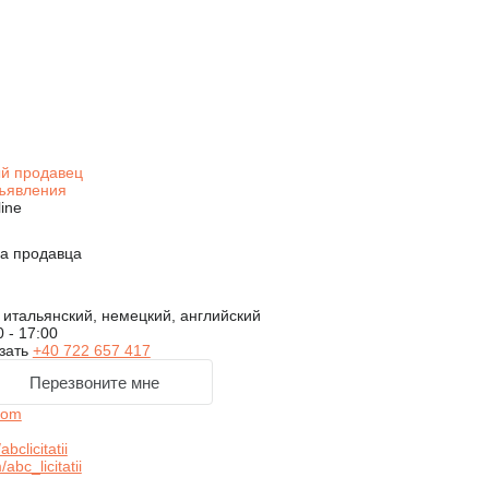
й продавец
ъявления
ine
на продавца
итальянский, немецкий, английский
0 - 17:00
зать
+40 722 657 417
Перезвоните мне
com
clicitatii
bc_licitatii