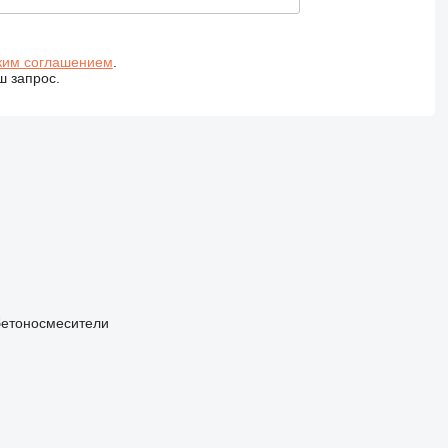
ким соглашением
.
ш запрос.
бетоносмесители