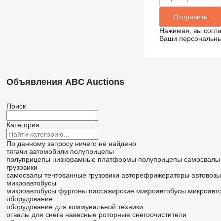
Нажимая, вы согл
Ваши персональные
Объявления ABC Auctions
Поиск
Категория
По данному запросу ничего не найдено
тягачи
автомобили
полуприцепы
полуприцепы низкорамные платформы
полуприцепы самосвалы
грузовики
самосвалы
тентованные грузовики
авторефрижераторы
автовозы
микроавтобусы
микроавтобусы фургоны
пассажирские микроавтобусы
микроавт
оборудование
оборудование для коммунальной техники
отвалы для снега
навесные роторные снегоочистители