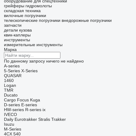
оборудование для спецтехники
грейферы
гидромолоты
складская техника
вилочные погрузчики
телескопические погрузчики
внедорожные погрузчики
запчасти
детали кузова
квик-каплеры
инструменты
измерительные инструменты
Марка
По данному запросу ничего не найдено
A-series
5-Series
X-Series
QUASAR
1460
Logan
TMR
Ducato
Cargo
Focus
Kuga
D-series
E-series
HW-series
R-series
ix
IVECO
Daily
Eurotrakker
Stralis
Trakker
Isuzu
M-Series
4CX
540