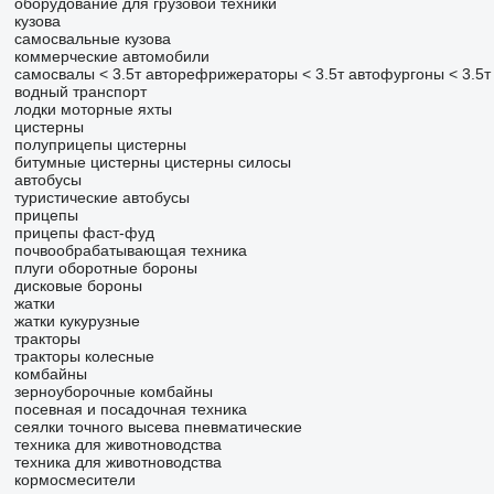
оборудование для грузовой техники
кузова
самосвальные кузова
коммерческие автомобили
самосвалы < 3.5т
авторефрижераторы < 3.5т
автофургоны < 3.5т
водный транспорт
лодки
моторные яхты
цистерны
полуприцепы цистерны
битумные цистерны
цистерны силосы
автобусы
туристические автобусы
прицепы
прицепы фаст-фуд
почвообрабатывающая техника
плуги оборотные
бороны
дисковые бороны
жатки
жатки кукурузные
тракторы
тракторы колесные
комбайны
зерноуборочные комбайны
посевная и посадочная техника
сеялки точного высева пневматические
техника для животноводства
техника для животноводства
кормосмесители