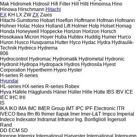
Mak
Hidromek
Hidrosil
Hifi Filter
Hill
Hilti
Himoinsa
Hino
Hinowa
Hirschmann
Hitachi
EX
KH
LX
ZW
ZX
Zaxis
Hitachi-Sumitomo
Hobart
Hoeflon
Hoffmann
Hofman
Hofmann
Hohner
Holac
Holex
Holland Lift
Holmer
Holp
Holset
Homag
Honda
Honeywell
Hoppecke
Horizon
Horizon
Horsch
Hosokawa Micron
Hoyer
Huba
Hubtex
Huddig
Humer
Hurco
Huron
Husco
Husqvarna
Hutter
Hyco
Hydac
Hydra
Hydraulik-
Technik
Hydreco
Hydrema
806
Hydrocontrol
Hydromac
Hydromatik
Hydrometal
Hydronic
Hydronit
Hydropa
Hydropack
Hydros
Hydrosila
Hyest
Corporation
Hypertherm
Hypro
Hyster
H-series
R-series
Hyundai
HL-series
HX-series
R-series
Robex
Hyva
Häfele
Hägglunds
Häner
Hüller Hille
Hütte
IBS
IBV
ICE
IEC
IHC
IHI
IS
IKA
IKO
IMA
IMC
IMER Group
IMT
IPC
IPF Electronic
ITR
IVECO
Ibea
Ifm
Ifö
Ihimer
Ilapak
Imer
Imer-L&T
Impco
Imperial
Indeco
Indexator
Indramat
Infranor
Ing. Bonfiglioli
Ingersoll
Rand
DD
ECM
SD
Inprone
Intermix
International Harvester
International
Interpump