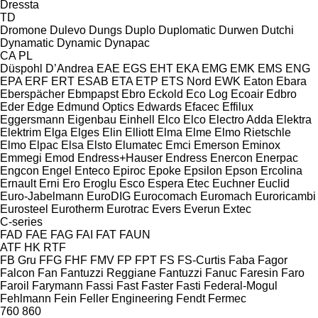
Dressta
TD
Dromone
Dulevo
Dungs
Duplo
Duplomatic
Durwen
Dutchi
Dynamatic
Dynamic
Dynapac
CA
PL
Düspohl
D’Andrea
EAE
EGS
EHT
EKA
EMG
EMK
EMS
ENG
EPA
ERF
ERT
ESAB
ETA
ETP
ETS Nord
EWK
Eaton
Ebara
Eberspächer
Ebmpapst
Ebro
Eckold
Eco Log
Ecoair
Edbro
Eder
Edge
Edmund Optics
Edwards
Efacec
Effilux
Eggersmann
Eigenbau
Einhell
Elco
Elco
Electro Adda
Elektra
Elektrim
Elga
Elges
Elin
Elliott
Elma
Elme
Elmo Rietschle
Elmo
Elpac
Elsa
Elsto
Elumatec
Emci
Emerson
Eminox
Emmegi
Emod
Endress+Hauser
Endress
Enercon
Enerpac
Engcon
Engel
Enteco
Epiroc
Epoke
Epsilon
Epson
Ercolina
Ernault
Erni
Ero
Eroglu
Esco
Espera
Etec
Euchner
Euclid
Euro-Jabelmann
EuroDIG
Eurocomach
Euromach
Euroricambi
Eurosteel
Eurotherm
Eurotrac
Evers
Everun
Extec
C-series
FAD
FAE
FAG
FAI
FAT
FAUN
ATF
HK
RTF
FB Gru
FFG
FHF
FMV
FP
FPT
FS
FS-Curtis
Faba
Fagor
Falcon
Fan
Fantuzzi Reggiane
Fantuzzi
Fanuc
Faresin
Faro
Faroil
Farymann
Fassi
Fast
Faster
Fasti
Federal-Mogul
Fehlmann
Fein
Feller Engineering
Fendt
Fermec
760
860