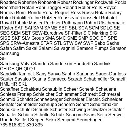
Roadtec
Roberine
Robosoft
Robust
Rockinger
Rockwell
Rocla
Roemheld
Rofan
Rohr Bagger
Roland
Roller
Rolls-Royce
Romea
Romi
Rondo
Ropa
Roquet
Ross
Rossi
Rotair
Rotary
Rotor
Rototilt
Rottne
Rotzler
Rousseau
Rousselet Robatel
Royal
Rubble Master
Ruchser
Ruthmann
Röhm
Röschermatic
Rösler
SAF
SAI
SAM
SAME
SBF
SBL
SCA
SCM
SDLG
SE
SEG
SEM
SET
SEW-Eurodrive
SF-Filter
SIC Marking
SIG
SISE
SKF
SLV Group
SMA
SMC
SME
SMP
SOC
SP
SPE
SPS
SRW-Amestra
STAR
STL
STW
SW
SWF
Sabo
Sachs
Safan
Safim
Sakai
Salami
Salvagnini
Samson Pumps
Samson
Samsung
SE
Samsung-Volvo
Sanden
Sanderson
Sandretto
Sandvik
CH
QE
QH
QI
QJ
Sandvik-Tamrock
Sany
Sanyo
Saphir
Sartorius
Sauer-Danfoss
Sauter
Savalco
Scania
Scanreco
Scarab
Schabmüller
Schaeff
HML
HR
SKL
Schaffner
Schaltbau
Schaublin
Scheer
Schenk
Scheuerle
Schiess Froriep
Schleicher
Schlemmer
Schmedt
Schmersal
Schmid
Schmidt
Schneeberger
Schneider Electric
Schneider
Senator
Schneider
Schnupp
Schorch
Schott
Schuitemaker
Schuko
Schuler
Schunk
Schuster
Schwing
Schwitzer
Schäfer
Schäffer
Schüco
Schütte
Schütz
Seacom
Sears
Seco
Seewer
Rondo
Seiffert
Seipee
Seko
Semperit
Sennebogen
735
818
821
830
835