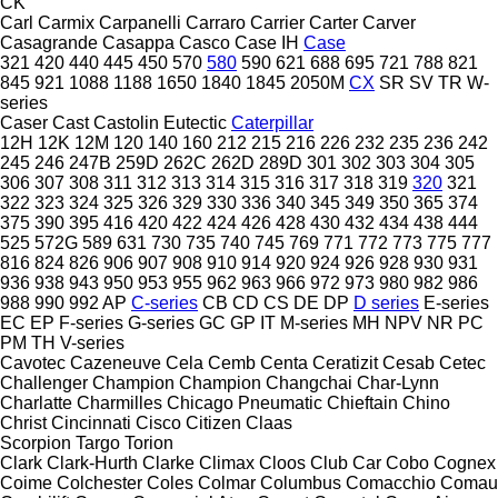
CK
Carl
Carmix
Carpanelli
Carraro
Carrier
Carter
Carver
Casagrande
Casappa
Casco
Case IH
Case
321
420
440
445
450
570
580
590
621
688
695
721
788
821
845
921
1088
1188
1650
1840
1845
2050M
CX
SR
SV
TR
W-
series
Caser
Cast
Castolin Eutectic
Caterpillar
12H
12K
12M
120
140
160
212
215
216
226
232
235
236
242
245
246
247B
259D
262C
262D
289D
301
302
303
304
305
306
307
308
311
312
313
314
315
316
317
318
319
320
321
322
323
324
325
326
329
330
336
340
345
349
350
365
374
375
390
395
416
420
422
424
426
428
430
432
434
438
444
525
572G
589
631
730
735
740
745
769
771
772
773
775
777
816
824
826
906
907
908
910
914
920
924
926
928
930
931
936
938
943
950
953
955
962
963
966
972
973
980
982
986
988
990
992
AP
C-series
CB
CD
CS
DE
DP
D series
E-series
EC
EP
F-series
G-series
GC
GP
IT
M-series
MH
NPV
NR
PC
PM
TH
V-series
Cavotec
Cazeneuve
Cela
Cemb
Centa
Ceratizit
Cesab
Cetec
Challenger
Champion
Champion
Changchai
Char-Lynn
Charlatte
Charmilles
Chicago Pneumatic
Chieftain
Chino
Christ
Cincinnati
Cisco
Citizen
Claas
Scorpion
Targo
Torion
Clark
Clark-Hurth
Clarke
Climax
Cloos
Club Car
Cobo
Cognex
Coime
Colchester
Coles
Colmar
Columbus
Comacchio
Comau