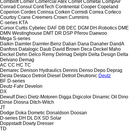
Combilift
Comer
Comercial Atex
Comet
Cometal
CompAir
Conrad
Consul
ContiTech
Continental
Cooper
Copeland
Coperion
Cordes
Corinsa
Corken
Cormidi
Correa
Corteco
Courtoy
Crane
Creemers
Crown
Cummins
C-series
KTA
Cursor
Curtis
Cybelec
DAF
DB
DEC
DGM
DH-Robotics
DME
DMN Westinghouse
DMT
DR
DSP Přerov
Daewoo
Mega
S-series
Daikin
Daimler
Daimler-Benz
Dalian
Dana
Danaher
DandA
Danfoss
Datalogic
Daub
David Brown
Deca
Deckel Maho
Deckel
Dehn
Delco Remy
Delmag
Delphi
Delta Design
Delta
Delvano
Demag
AC
CC
HC
TC
Demarec
Denison Hydraulics
Dennis
Denso
Depo
Deprag
Desta
Destaco
Detroit Diesel
Detroit
Deutronic
Deutz
BF
D-series
Deutz-Fahr
Develon
DX
Dewulf
Dieci
Dietz-Motoren
Digga
Digicolor
Dinamic Oil
Dino
Dinse
Diosna
Ditch-Witch
JT
Dodge
Doka
Dometic
Donaldson
Doosan
D-series
DH
DL
DX
SD
Solar
Doppstadt
Dowty
Dresser
TD