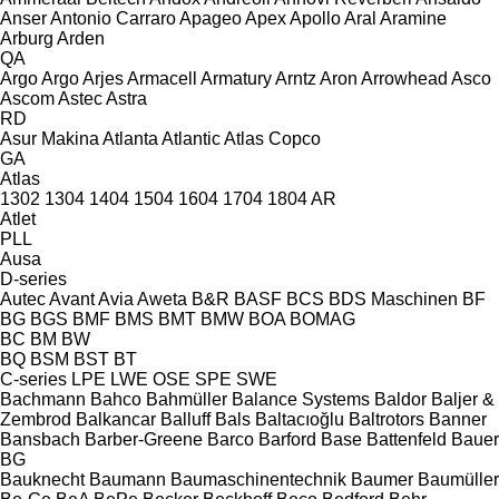
Anser
Antonio Carraro
Apageo
Apex
Apollo
Aral
Aramine
Arburg
Arden
QA
Argo
Argo
Arjes
Armacell
Armatury
Arntz
Aron
Arrowhead
Asco
Ascom
Astec
Astra
RD
Asur Makina
Atlanta
Atlantic
Atlas Copco
GA
Atlas
1302
1304
1404
1504
1604
1704
1804
AR
Atlet
PLL
Ausa
D-series
Autec
Avant
Avia
Aweta
B&R
BASF
BCS
BDS Maschinen
BF
BG
BGS
BMF
BMS
BMT
BMW
BOA
BOMAG
BC
BM
BW
BQ
BSM
BST
BT
C-series
LPE
LWE
OSE
SPE
SWE
Bachmann
Bahco
Bahmüller
Balance Systems
Baldor
Baljer &
Zembrod
Balkancar
Balluff
Bals
Baltacıoğlu
Baltrotors
Banner
Bansbach
Barber-Greene
Barco
Barford
Base
Battenfeld
Bauer
BG
Bauknecht
Baumann
Baumaschinentechnik
Baumer
Baumüller