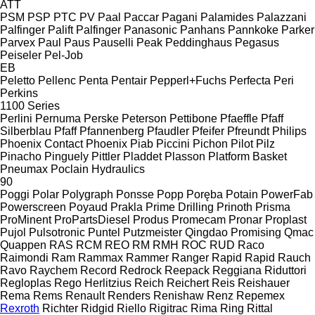
ATT
PSM
PSP
PTC
PV
Paal
Paccar
Pagani
Palamides
Palazzani
Palfinger Palift
Palfinger
Panasonic
Panhans
Pannkoke
Parker
Parvex
Paul
Paus
Pauselli
Peak
Peddinghaus
Pegasus
Peiseler
Pel-Job
EB
Peletto
Pellenc
Penta
Pentair
Pepperl+Fuchs
Perfecta
Peri
Perkins
1100 Series
Perlini
Pernuma
Perske
Peterson
Pettibone
Pfaeffle
Pfaff
Silberblau
Pfaff
Pfannenberg
Pfaudler
Pfeifer
Pfreundt
Philips
Phoenix Contact
Phoenix
Piab
Piccini
Pichon
Pilot
Pilz
Pinacho
Pinguely
Pittler
Pladdet
Plasson
Platform Basket
Pneumax
Poclain Hydraulics
90
Poggi
Polar
Polygraph
Ponsse
Popp
Poręba
Potain
PowerFab
Powerscreen
Poyaud
Prakla
Prime Drilling
Prinoth
Prisma
ProMinent
ProPartsDiesel
Produs
Promecam
Pronar
Proplast
Pujol
Pulsotronic
Puntel
Putzmeister
Qingdao Promising
Qmac
Quappen
RAS
RCM
REO
RM
RMH
ROC
RUD
Raco
Raimondi
Ram
Rammax
Rammer
Ranger
Rapid
Rapid
Rauch
Ravo
Raychem
Record
Redrock
Reepack
Reggiana Riduttori
Regloplas
Rego Herlitzius
Reich
Reichert
Reis
Reishauer
Rema
Rems
Renault
Renders
Renishaw
Renz
Repemex
Rexroth
Richter
Ridgid
Riello
Rigitrac
Rima
Ring
Rittal