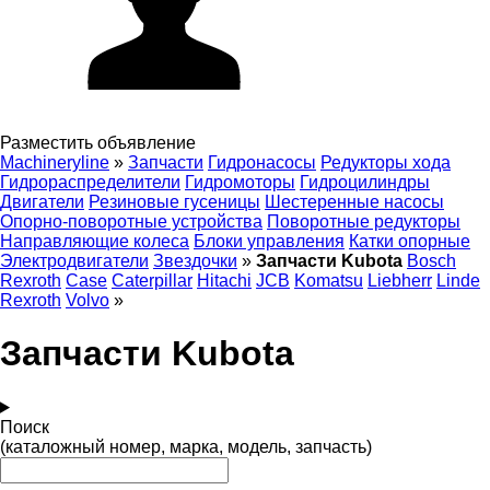
Разместить объявление
Machineryline
»
Запчасти
Гидронасосы
Редукторы хода
Гидрораспределители
Гидромоторы
Гидроцилиндры
Двигатели
Резиновые гусеницы
Шестеренные насосы
Опорно-поворотные устройства
Поворотные редукторы
Направляющие колеса
Блоки управления
Катки опорные
Электродвигатели
Звездочки
»
Запчасти Kubota
Bosch
Rexroth
Case
Caterpillar
Hitachi
JCB
Komatsu
Liebherr
Linde
Rexroth
Volvo
»
Запчасти Kubota
Поиск
(каталожный номер, марка, модель, запчасть)