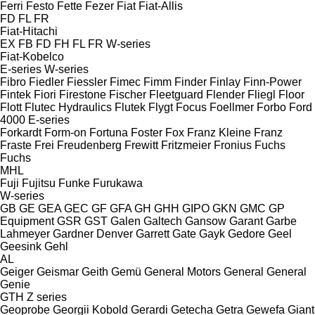
Ferri
Festo
Fette
Fezer
Fiat
Fiat-Allis
FD
FL
FR
Fiat-Hitachi
EX
FB
FD
FH
FL
FR
W-series
Fiat-Kobelco
E-series
W-series
Fibro
Fiedler
Fiessler
Fimec
Fimm
Finder
Finlay
Finn-Power
Fintek
Fiori
Firestone
Fischer
Fleetguard
Flender
Fliegl
Floor
Flott
Flutec Hydraulics
Flutek
Flygt
Focus
Foellmer
Forbo
Ford
4000
E-series
Forkardt
Form-on
Fortuna
Foster
Fox
Franz Kleine
Franz
Fraste
Frei
Freudenberg
Frewitt
Fritzmeier
Fronius
Fuchs
Fuchs
MHL
Fuji
Fujitsu
Funke
Furukawa
W-series
GB
GE
GEA
GEC
GF
GFA
GH
GHH
GIPO
GKN
GMC
GP
Equipment
GSR
GST
Galen
Galtech
Gansow
Garant
Garbe
Lahmeyer
Gardner Denver
Garrett
Gate
Gayk
Gedore
Geel
Geesink
Gehl
AL
Geiger
Geismar
Geith
Gemü
General Motors
General
General
Genie
GTH
Z series
Geoprobe
Georgii Kobold
Gerardi
Getecha
Getra
Gewefa
Giant