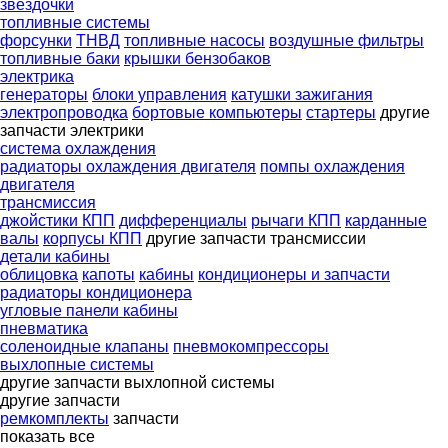
звездочки
топливные системы
форсунки
ТНВД
топливные насосы
воздушные фильтры
топливные баки
крышки бензобаков
электрика
генераторы
блоки управления
катушки зажигания
электропроводка
бортовые компьютеры
стартеры
другие
запчасти электрики
система охлаждения
радиаторы охлаждения двигателя
помпы охлаждения
двигателя
трансмиссия
джойстики КПП
дифференциалы
рычаги КПП
карданные
валы
корпусы КПП
другие запчасти трансмиссии
детали кабины
облицовка
капоты
кабины
кондиционеры и запчасти
радиаторы кондиционера
угловые панели кабины
пневматика
соленоидные клапаны
пневмокомпрессоры
выхлопные системы
другие запчасти выхлопной системы
другие запчасти
ремкомплекты
запчасти
показать все