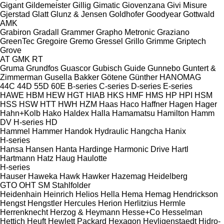
Gigant
Gildemeister
Gillig
Gimatic
Giovenzana
Givi Misure
Gjerstad
Glatt
Glunz & Jensen
Goldhofer
Goodyear
Gottwald
AMK
Grabiron
Gradall
Grammer
Grapho Metronic
Graziano
GreenTec
Gregoire
Gremo
Gressel
Grillo
Grimme
Griptech
Grove
AT
GMK
RT
Gruma
Grundfos
Guascor
Gubisch
Guide
Gunnebo
Guntert &
Zimmerman
Gusella Bakker
Götene
Günther
HANOMAG
44C
44D
55D
60E
B-series
C-series
D-series
E-series
HAWE
HBM
HEW
HGT
HIAB
HKS
HMF
HMS
HP
HPI
HSM
HSS
HSW
HTT
HWH
HZM
Haas
Haco
Haffner
Hagen
Hager
Hahn+Kolb
Hako
Haldex
Halla
Hamamatsu
Hamilton
Hamm
DV
H-series
HD
Hammel
Hammer
Handok Hydraulic
Hangcha
Hanix
H-series
Hansa
Hansen
Hanta
Hardinge
Harmonic Drive
Hartl
Hartmann
Hatz
Haug
Haulotte
H-series
Hauser
Haweka
Hawk
Hawker
Hazemag
Heidelberg
GTO
OHT
SM
Stahlfolder
Heidenhain
Heinrich
Helios
Hella
Hema
Hemag
Hendrickson
Hengst
Hengstler
Hercules
Herion
Herlitzius
Hermle
Herrenknecht
Herzog & Heymann
Hesse+Co
Hesselman
Hettich
Heuft
Hewlett Packard
Hexagon
Heyligenstaedt
Hidro-