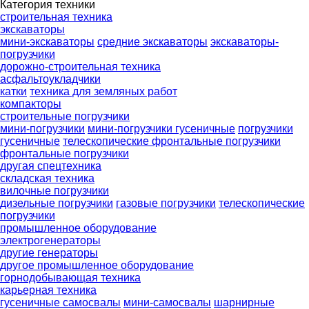
Категория техники
строительная техника
экскаваторы
мини-экскаваторы
средние экскаваторы
экскаваторы-
погрузчики
дорожно-строительная техника
асфальтоукладчики
катки
техника для земляных работ
компакторы
строительные погрузчики
мини-погрузчики
мини-погрузчики гусеничные
погрузчики
гусеничные
телескопические фронтальные погрузчики
фронтальные погрузчики
другая спецтехника
складская техника
вилочные погрузчики
дизельные погрузчики
газовые погрузчики
телескопические
погрузчики
промышленное оборудование
электрогенераторы
другие генераторы
другое промышленное оборудование
горнодобывающая техника
карьерная техника
гусеничные самосвалы
мини-самосвалы
шарнирные