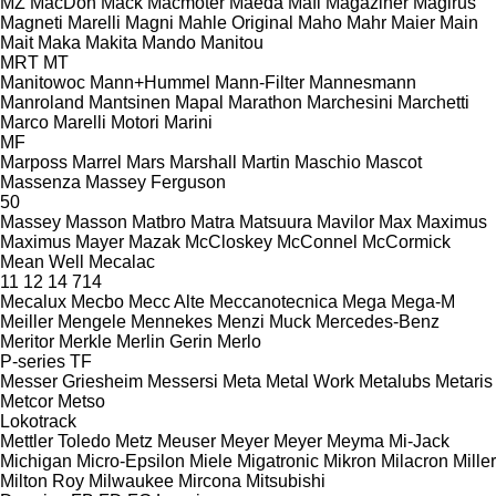
MZ
MacDon
Mack
Macmoter
Maeda
Mafi
Magaziner
Magirus
Magneti Marelli
Magni
Mahle Original
Maho
Mahr
Maier
Main
Mait
Maka
Makita
Mando
Manitou
MRT
MT
Manitowoc
Mann+Hummel
Mann-Filter
Mannesmann
Manroland
Mantsinen
Mapal
Marathon
Marchesini
Marchetti
Marco
Marelli Motori
Marini
MF
Marposs
Marrel
Mars
Marshall
Martin
Maschio
Mascot
Massenza
Massey Ferguson
50
Massey
Masson
Matbro
Matra
Matsuura
Mavilor
Max
Maximus
Maximus
Mayer
Mazak
McCloskey
McConnel
McCormick
Mean Well
Mecalac
11
12
14
714
Mecalux
Mecbo
Mecc Alte
Meccanotecnica
Mega
Mega-M
Meiller
Mengele
Mennekes
Menzi Muck
Mercedes-Benz
Meritor
Merkle
Merlin Gerin
Merlo
P-series
TF
Messer Griesheim
Messersi
Meta
Metal Work
Metalubs
Metaris
Metcor
Metso
Lokotrack
Mettler Toledo
Metz
Meuser
Meyer
Meyer
Meyma
Mi-Jack
Michigan
Micro-Epsilon
Miele
Migatronic
Mikron
Milacron
Miller
Milton Roy
Milwaukee
Mircona
Mitsubishi