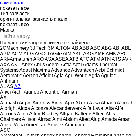
самосвалы
показать все
Тип запчасти
оригинальная запчасть
аналог
показать все
Марка
По данному запросу ничего не найдено
2CMachinery
3J Tech
3M
A.TOM
AB
ABB
ABC
ABG
ABI
ABL
ABM
ACM
AEG
AGCO
AGile
AIM
AKE
AKG
AMF
AMK
APC
ARI-Armaturen
ARO
ASA
ASEA
ATB
ATC
ATM
ATN
ATS
AVK
AXA
AXE
Abex
Abus
Acerbi
Actia
Actil
Adams Thermal
Systems
Adast Maxima
Advance
Advantech
Aebi Schmidt
Aeromatic
Aerzen
Affeldt
Agfa
Agri World
Agria
Agrifac
Ahlmann
AL
AS
AZ
Ahwi
Aichi
Aignep
Aircontrol
Airman
AX
Airmash
Airpol
Airpress
Airtec
Ajax
Akron
Aksa
Albach
Albrecht
Albright
Alcoa
Alconza
Alexanderwerk
Alfa Laval
Alfa
Alfa
Allcons
Allen
Allen‑Bradley
Allgäu Batterie
Allied
Allis-
Chalmers
Allison
Almac
Almi
Alstom
Altec
Alup
Amada
Aman
Amco Veba
American
Ametek
Ammann
ASC
Ammeraal Beltech
Andox
Andreoli
Annovi Reverberi
Ansaldo