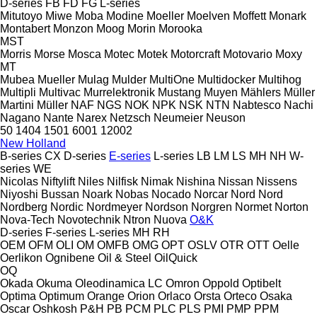
D-series
FB
FD
FG
L-series
Mitutoyo
Miwe
Moba
Modine
Moeller
Moelven
Moffett
Monark
Montabert
Monzon
Moog
Morin
Morooka
MST
Morris
Morse
Mosca
Motec
Motek
Motorcraft
Motovario
Moxy
MT
Mubea
Mueller
Mulag
Mulder
MultiOne
Multidocker
Multihog
Multipli
Multivac
Murrelektronik
Mustang
Muyen
Mählers
Müller
Martini
Müller
NAF
NGS
NOK
NPK
NSK
NTN
Nabtesco
Nachi
Nagano
Nante
Narex
Netzsch
Neumeier
Neuson
50
1404
1501
6001
12002
New Holland
B-series
CX
D-series
E-series
L-series
LB
LM
LS
MH
NH
W-
series
WE
Nicolas
Niftylift
Niles
Nilfisk
Nimak
Nishina
Nissan
Nissens
Niyoshi Bussan
Noark
Nobas
Nocado
Norcar
Nord
Nord
Nordberg
Nordic
Nordmeyer
Nordson
Norgren
Normet
Norton
Nova-Tech
Novotechnik
Ntron
Nuova
O&K
D-series
F-series
L-series
MH
RH
OEM
OFM
OLI
OM
OMFB
OMG
OPT
OSLV
OTR
OTT
Oelle
Oerlikon
Ognibene
Oil & Steel
OilQuick
OQ
Okada
Okuma
Oleodinamica LC
Omron
Oppold
Optibelt
Optima
Optimum
Orange
Orion
Orlaco
Orsta
Orteco
Osaka
Oscar
Oshkosh
P&H
PB
PCM
PLC
PLS
PMI
PMP
PPM