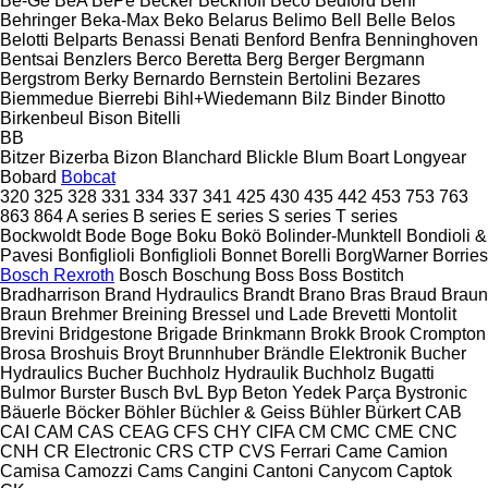
Be-Ge
BeA
BePe
Becker
Beckhoff
Beco
Bedford
Behr
Behringer
Beka-Max
Beko
Belarus
Belimo
Bell
Belle
Belos
Belotti
Belparts
Benassi
Benati
Benford
Benfra
Benninghoven
Bentsai
Benzlers
Berco
Beretta
Berg
Berger
Bergmann
Bergstrom
Berky
Bernardo
Bernstein
Bertolini
Bezares
Biemmedue
Bierrebi
Bihl+Wiedemann
Bilz
Binder
Binotto
Birkenbeul
Bison
Bitelli
BB
Bitzer
Bizerba
Bizon
Blanchard
Blickle
Blum
Boart Longyear
Bobard
Bobcat
320
325
328
331
334
337
341
425
430
435
442
453
753
763
863
864
A series
B series
E series
S series
T series
Bockwoldt
Bode
Boge
Boku
Bokö
Bolinder-Munktell
Bondioli &
Pavesi
Bonfiglioli
Bonfiglioli
Bonnet
Borelli
BorgWarner
Borries
Bosch Rexroth
Bosch
Boschung
Boss
Boss
Bostitch
Bradharrison
Brand Hydraulics
Brandt
Brano
Bras
Braud
Braun
Braun
Brehmer
Breining
Bressel und Lade
Brevetti Montolit
Brevini
Bridgestone
Brigade
Brinkmann
Brokk
Brook Crompton
Brosa
Broshuis
Broyt
Brunnhuber
Brändle Elektronik
Bucher
Hydraulics
Bucher
Buchholz Hydraulik
Buchholz
Bugatti
Bulmor
Burster
Busch
BvL
Byp Beton Yedek Parça
Bystronic
Bäuerle
Böcker
Böhler
Büchler & Geiss
Bühler
Bürkert
CAB
CAI
CAM
CAS
CEAG
CFS
CHY
CIFA
CM
CMC
CME
CNC
CNH
CR Electronic
CRS
CTP
CVS Ferrari
Came
Camion
Camisa
Camozzi
Cams
Cangini
Cantoni
Canycom
Captok