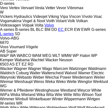
D-series
Vero
Vertex
Vervaet
Vesta
Vetter
Vevor
Vibromax
W
Vickers Hydraulics
Videojet
Viking
Vipa
Viscon
Vivolo
Voac
Vogamakina
Vogel & Noot
Voith
Volant
Volk
Volkan
Volkswagen
Volpak
Volta
Volvo
A-series
B-series
BL
BLC
BM
DD
EC
ECR
EW
EWR
G-series
L-series
SD
Volvo-ABG
6870
Voss
Voumard
Vögele
AB
Super
W&P
WA
WABCO
WAM
WEG
WLT
WMW
WP Haton
WP
Kemper
Wabama
Wachtel
Wacker Neuson
6503
AS
ET
EZ
RD
Wacker
Wagner
Wagner
Wago
Waircom
Waitzinger
Waldmann
Waldrich Coburg
Walter
Walterscheid
Walvoil
Warner Electric
Warynski
Webasto
Weber
Weichai Power
Weidemann
Weiler
Weimar
Weishaupt
Weiss
Weka
Weko
Welte
Wenglor
Werklust
WG
Werner & Pfleiderer
Westinghouse
Westland
Weycor
White
WiPa
Widia
Wieland
Wika
Wila
Wile
Wille
Wilo
Wilson Tool
Wimmer
Winbull
Winkelbauer
Winter
Wippermann
Wirtgen
W-series
WR
Wirth
Witra
Witte
Wittmann
Wohlenberg
Wolf
Wolf
Woodward