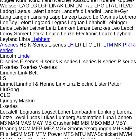
Kugler
Kuhn
Kunzmann
Kärcher
Kässbohrer
Küenle
Küpper-
Weisser
LAG
LG
LGF
LINAK
LJM
LM Trac
LPG
LTA
LTI
LVD
Ladog
Laetus
Lafert
Lancor
Landefeld
Landini
Landis+Gyr
Lang
Langen
Lansing
Lapp
Larzep
Lasco
Le Cosinus
Lebrero
LeeBoy
Lefort
Legrand
Legras
Leguan
Lehnhoff
Leibinger
Leica
Leister
Leitner
Leitz
Lemken
Lenze
Lenzkes
Leo
Leoch
Leroy-Somer
Letrika
Leuco
Leuze Electronic
Leuze
Leybold
Leyland
Libra
Liebherr
A-series
HS
K-Series
L-series
LH
LR
LTC
LTF
LTM
MK
PR
R-
series
Lincoln
Linde
D-series
E-series
H-series
K-series
L-series
N-series
P-series
R-series
T-series
V-series
Lindner
Link-Belt
LS
Linmot
Linnhoff & Henne
Linx
Linz Electric
Lister Petter
LiuGong
CLG
Ljungby Maskin
L-series
Locatelli
Logitrans
Logset
Loher
Lombardini
Lonking
Lorenz
Lotze
Lovol
Lucas
Lukas
Lumberg Automation
Luna
Lännen
M3
MAN
MAS
MAY
MB Crusher
MB
MBI
MBO
MBU
MBY
Bearing
MCM
MEB
MEZ
MGV Stromversorgungen
MHS
MP
Filtri
MSM
MST
MTM Power
MTS
MTU
MW-Schickart
MWM