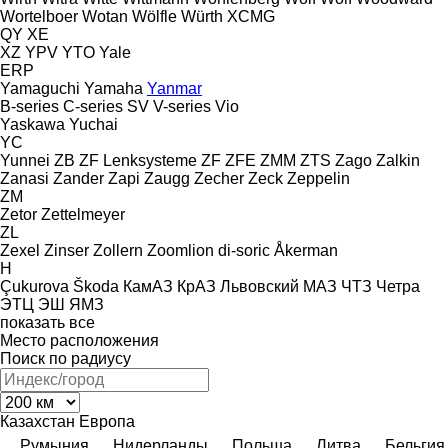
Wortelboer
Wotan
Wölfle
Würth
XCMG
QY
XE
XZ
YPV
YTO
Yale
ERP
Yamaguchi
Yamaha
Yanmar
B-series
C-series
SV
V-series
Vio
Yaskawa
Yuchai
YC
Yunnei
ZB
ZF Lenksysteme
ZF
ZFE
ZMM
ZTS
Zago
Zalkin
Zanasi
Zander
Zapi
Zaugg
Zecher
Zeck
Zeppelin
ZM
Zetor
Zettelmeyer
ZL
Zexel
Zinser
Zollern
Zoomlion
di-soric
Åkerman
H
Çukurova
Škoda
КамАЗ
КрАЗ
Львовский
МАЗ
ЧТЗ
Четра
ЭТЦ
ЭШ
ЯМЗ
показать все
Место расположения
Поиск по радиусу
Казахстан
Европа
Румыния
Нидерланды
Польша
Литва
Бельгия