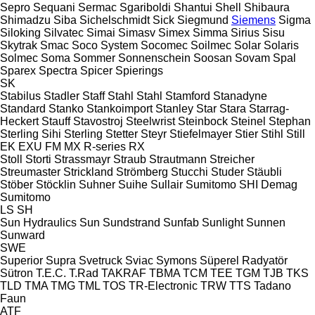
Sepro
Sequani
Sermac
Sgariboldi
Shantui
Shell
Shibaura
Shimadzu
Siba
Sichelschmidt
Sick
Siegmund
Siemens
Sigma
Siloking
Silvatec
Simai
Simasv
Simex
Simma
Sirius
Sisu
Skytrak
Smac
Soco System
Socomec
Soilmec
Solar
Solaris
Solmec
Soma
Sommer
Sonnenschein
Soosan
Sovam
Spal
Sparex
Spectra
Spicer
Spierings
SK
Stabilus
Stadler
Staff
Stahl
Stahl
Stamford
Stanadyne
Standard
Stanko
Stankoimport
Stanley
Star
Stara
Starrag-
Heckert
Stauff
Stavostroj
Steelwrist
Steinbock
Steinel
Stephan
Sterling Sihi
Sterling
Stetter
Steyr
Stiefelmayer
Stier
Stihl
Still
EK
EXU
FM
MX
R-series
RX
Stoll
Storti
Strassmayr
Straub
Strautmann
Streicher
Streumaster
Strickland
Strömberg
Stucchi
Studer
Stäubli
Stöber
Stöcklin
Suhner
Suihe
Sullair
Sumitomo SHI Demag
Sumitomo
LS
SH
Sun Hydraulics
Sun
Sundstrand
Sunfab
Sunlight
Sunnen
Sunward
SWE
Superior
Supra
Svetruck
Sviac
Symons
Süperel Radyatör
Sütron
T.E.C.
T.Rad
TAKRAF
TBMA
TCM
TEE
TGM
TJB
TKS
TLD
TMA
TMG
TML
TOS
TR-Electronic
TRW
TTS
Tadano
Faun
ATF