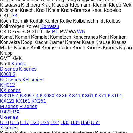
Kitagawa
Kjellberg
Klac
Klaeger
Kleemann
Klemm
Klepp Mek
Klöckner
Knecht
Knoll
Knorr
Knorr-Bremse
Knott
Kobelco
CKE
SK
Koch Technik
Kodak
Kohler
Koike
Kolbenschmidt
Kolbus
Kollmorgen
Kolver
Komatsu
CK
D series
GD
HD
HM
PC
PW
WA
WB
Komet
Komori
Komplet
Komptech
Konecranes
Koni
Kontron
Konvekta
Koop
Kracht
Kramer
Kramer
Kraus
Krause
Krauss
Maffei
Krohne
Kroll
Kromschröder
Krone
Krones
Kronos
Krpan
Krupp
GMT
KMK
Krøll
Kubota
D-series
K-series
K008-3
KC-series
KH-series
KH012
KX-series
KX018-4
KX057-4
KX080
KX36
KX41
KX61
KX71
KX101
KX121
KX161
KX251
M-series
R-series
R420
RX
U-series
U10
U15
U17
U20
U25
U27
U30
U35
U50
U55
X-series