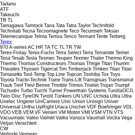
Tadano
ATF
Takeuchi
TB
TL
Tamagawa
Tamrock
Tana
Tata
Tatra
Taylor
Technifold
Technilab
Tecna
Tecnomagnete
Teco
Tecumseh
Teksan
Telemecanique
Telma
Temsa
Tenco
Tennant
Tente
Terberg
Terex
970
A-series
AC
HR
TA
TC
TL
TR
TW
Terex-Finlay
Terex-Fuchs
Terra Select
Terra
Terramite
Terrier
Tesa
Tesab
Tesla
Tesmec
Teupen
Texmer
Thaler
Thermo King
Thermo
Thomas Constructeurs
Thomas
Thrige Titan
Thumm
Thwaites
Thyssen
Tigercat
Tim
Timberjack
Timken
Titan
Titan
Tomasetto
Tool-Temp
Top Line
Topcon
Toshiba
Tox
Toyo
Toyota
Tracto-Technik
Trane
Trans-Lift
Transgruas
Transmanut
Traub
Treif
Trevi Benne
Trimble
Trimos
Trioliet
Trojan
Trumpf
Tschudin
Turbo
Turchi
Turner Powertrain Systems
TurollaOCG
Twin Disc
TyreON
Tyrolit
Tünkers
UN
UNC
Uchida
Ultra
Ultra
Unelec
Ungerer
UniCarriers
Unic
Union
Unisign
Univer
Universal
Untha
UpRight
Uraca
Urschel
VDF Boehringer
VDL
VDO
VEB
VEM
VF Venieri
VM Motori
VMI
VSM
VTN
VTS
Vacuumatic
Valeo
Valmet
Valtra
Vansco
Vauxhall
Vectra
Vega
Veljan
Verachtert
CW
Verlinde
Vermeer