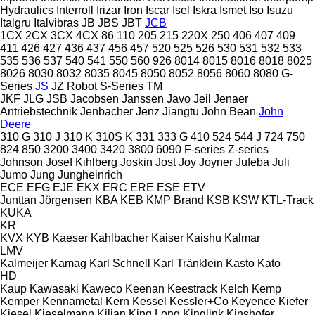
Hydraulics
Interroll
Irizar
Iron
Iscar
Isel
Iskra
Ismet
Iso
Isuzu
Italgru
Italvibras
JB
JBS
JBT
JCB
1CX
2CX
3CX
4CX
86
110
205
215
220X
250
406
407
409
411
426
427
436
437
456
457
520
525
526
530
531
532
533
535
536
537
540
541
550
560
926
8014
8015
8016
8018
8025
8026
8030
8032
8035
8045
8050
8052
8056
8060
8080
G-
Series
JS
JZ
Robot
S-Series
TM
JKF
JLG
JSB
Jacobsen
Janssen
Javo
Jeil
Jenaer
Antriebstechnik
Jenbacher
Jenz
Jiangtu
John Bean
John
Deere
310 G
310 J
310 K
310S K
331
333 G
410
524
544 J
724
750
824
850
3200
3400
3420
3800
6090
F-series
Z-series
Johnson
Josef Kihlberg
Joskin
Jost
Joy
Joyner
Jufeba
Juli
Jumo
Jung
Jungheinrich
ECE
EFG
EJE
EKX
ERC
ERE
ESE
ETV
Junttan
Jörgensen
KBA
KEB
KMP Brand
KSB
KSW
KTL-Track
KUKA
KR
KVX
KYB
Kaeser
Kahlbacher
Kaiser
Kaishu
Kalmar
LMV
Kalmeijer
Kamag
Karl Schnell
Karl Tränklein
Kasto
Kato
HD
Kaup
Kawasaki
Kaweco
Keenan
Keestrack
Kelch
Kemp
Kemper
Kennametal
Kern
Kessel
Kessler+Co
Keyence
Kiefer
Kiesel
Kieselmann
Kilian
King Long
Kinglink
Kinshofer