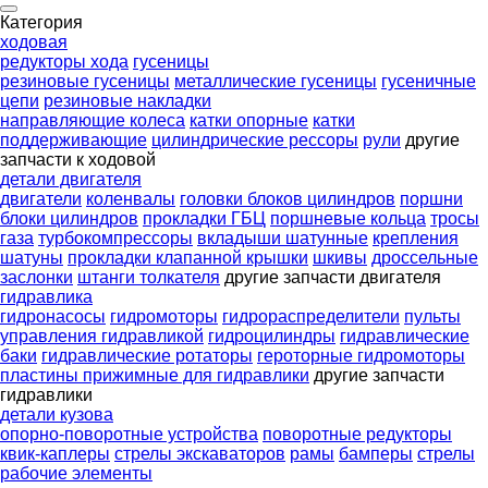
Категория
ходовая
редукторы хода
гусеницы
резиновые гусеницы
металлические гусеницы
гусеничные
цепи
резиновые накладки
направляющие колеса
катки опорные
катки
поддерживающие
цилиндрические рессоры
рули
другие
запчасти к ходовой
детали двигателя
двигатели
коленвалы
головки блоков цилиндров
поршни
блоки цилиндров
прокладки ГБЦ
поршневые кольца
тросы
газа
турбокомпрессоры
вкладыши шатунные
крепления
шатуны
прокладки клапанной крышки
шкивы
дроссельные
заслонки
штанги толкателя
другие запчасти двигателя
гидравлика
гидронасосы
гидромоторы
гидрораспределители
пульты
управления гидравликой
гидроцилиндры
гидравлические
баки
гидравлические ротаторы
героторные гидромоторы
пластины прижимные для гидравлики
другие запчасти
гидравлики
детали кузова
опорно-поворотные устройства
поворотные редукторы
квик-каплеры
стрелы экскаваторов
рамы
бамперы
стрелы
рабочие элементы