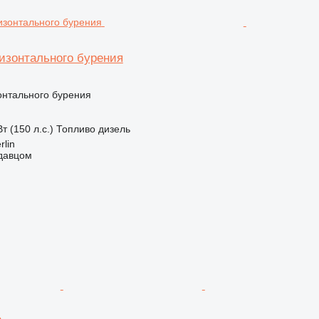
ризонтального бурения
онтального бурения
т (150 л.с.)
Топливо
дизель
rlin
одавцом