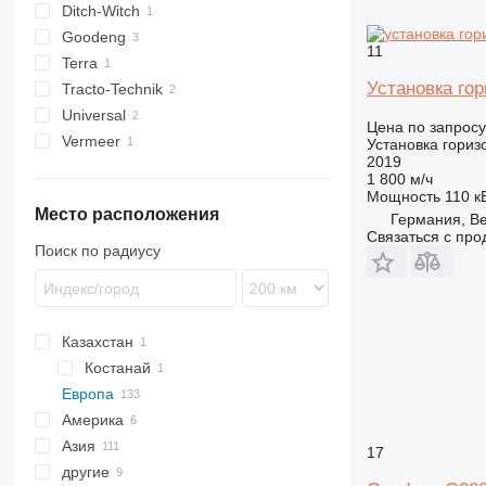
Ditch-Witch
Goodeng
JT
11
Terra
Установка го
Tracto-Technik
Universal
Цена по запросу
Vermeer
Установка гориз
2019
D-series
1 800 м/ч
Мощность
110 кВ
Место расположения
Германия, Be
Связаться с пр
Поиск по радиусу
Казахстан
Костанай
Европа
Америка
Польша
Азия
Италия
США
17
другие
Великобритания
Мексика
Китай