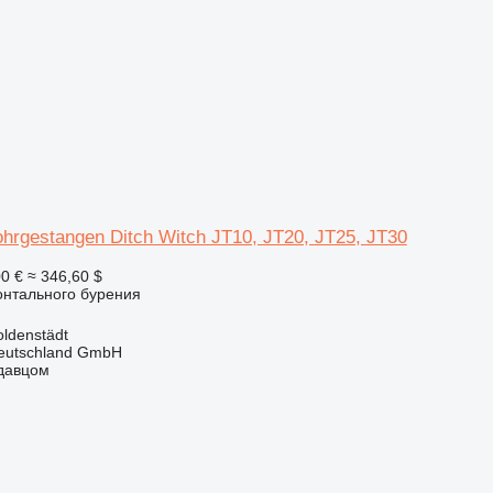
ohrgestangen Ditch Witch JT10, JT20, JT25, JT30
0 €
≈ 346,60 $
онтального бурения
ldenstädt
Deutschland GmbH
одавцом