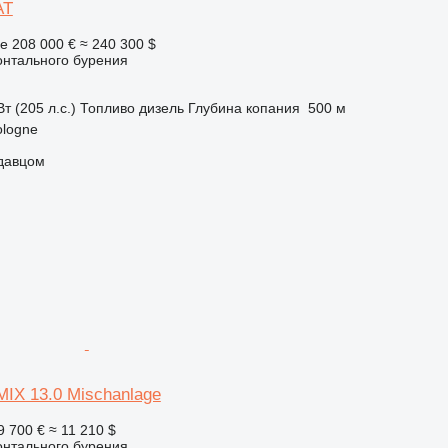
AT
ге
208 000 €
≈ 240 300 $
онтального бурения
т (205 л.с.)
Топливо
дизель
Глубина копания
500 м
ologne
одавцом
MIX 13.0 Mischanlage
9 700 €
≈ 11 210 $
онтального бурения