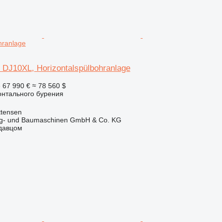
hranlage
t DJ10XL, Horizontalspülbohranlage
е
67 990 €
≈ 78 560 $
онтального бурения
ttensen
ug- und Baumaschinen GmbH & Co. KG
одавцом