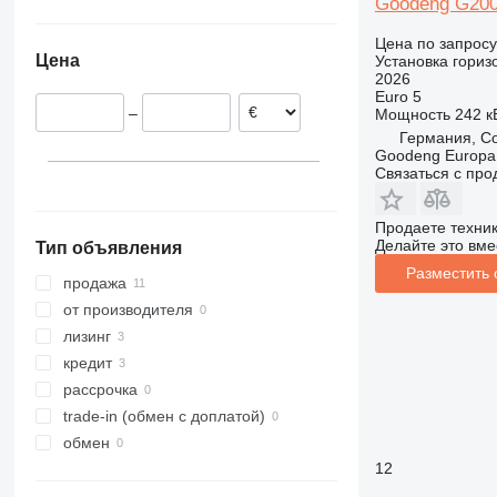
Goodeng G20
Германия
Израиль
Украина
Goldenstädt
Нидерланды
Узбекистан
Чили
Цена по запросу
Цена
Установка гориз
Cologne
Франция
Турция
Колумбия
2026
Sittensen
Бельгия
Арабские Эмираты
Euro 5
–
Мощность
242 кВ
Berlin
Литва
Грузия
Германия, C
показать все
Goodeng Europa
Связаться с пр
Продаете техни
Делайте это вме
Тип объявления
Разместить
продажа
от производителя
лизинг
кредит
рассрочка
trade-in (обмен с доплатой)
обмен
12