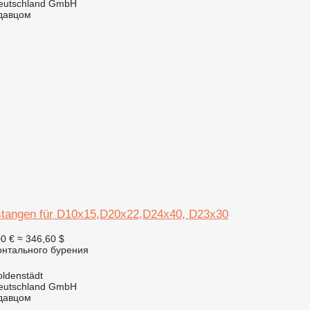
Deutschland GmbH
одавцом
tangen für D10x15,D20x22,D24x40, D23x30
0 €
≈ 346,60 $
онтального бурения
ldenstädt
Deutschland GmbH
одавцом