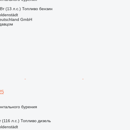
Вт (13 л.с.)
Топливо
бензин
ldenstädt
Deutschland GmbH
одавцом
25
онтального бурения
 (116 л.с.)
Топливо
дизель
ldenstädt