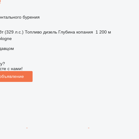
0
онтального бурения
т (329 л.с.)
Топливо
дизель
Глубина копания
1 200 м
ologne
одавцом
ку?
сте с нами!
 объявление