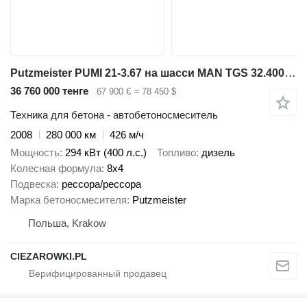
Putzmeister PUMI 21-3.67 на шасси MAN TGS 32.400 8x4 / Putzmeister PUMI 21-3.67 Concrete Mixer Pump /
36 760 000 тенге
67 900 €
≈ 78 450 $
Техника для бетона - автобетоносмеситель
2008
280 000 км
426 м/ч
Мощность
294 кВт (400 л.с.)
Топливо
дизель
Колесная формула
8x4
Подвеска
рессора/рессора
Марка бетоносмесителя
Putzmeister
Польша, Krakow
CIEZAROWKI.PL