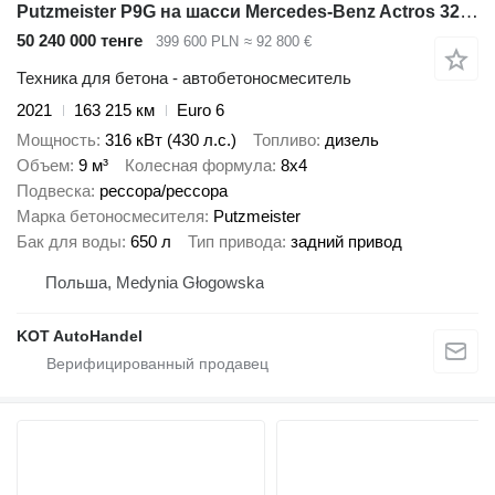
Putzmeister P9G на шасси Mercedes-Benz Actros 3243
50 240 000 тенге
399 600 PLN
≈ 92 800 €
Техника для бетона - автобетоносмеситель
2021
163 215 км
Euro 6
Мощность
316 кВт (430 л.с.)
Топливо
дизель
Объем
9 м³
Колесная формула
8x4
Подвеска
рессора/рессора
Марка бетоносмесителя
Putzmeister
Бак для воды
650 л
Тип привода
задний привод
Польша, Medynia Głogowska
KOT AutoHandel