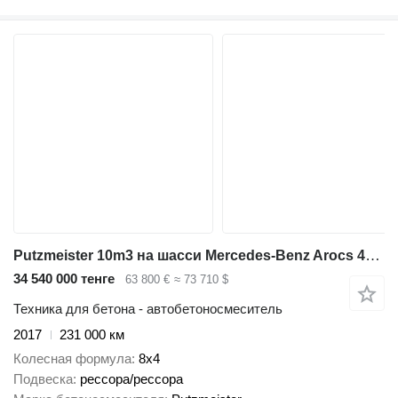
Putzmeister 10m3 на шасси Mercedes-Benz Arocs 4146 8x4 10m3 Putzmeister, 2017year, stell suspension, big
34 540 000 тенге
63 800 €
≈ 73 710 $
Техника для бетона - автобетоносмеситель
2017
231 000 км
Колесная формула
8x4
Подвеска
рессора/рессора