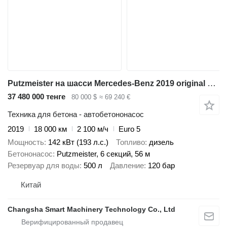
Putzmeister на шасси Mercedes-Benz 2019 original zoomlion concrete pump 56m euro 5
37 480 000 тенге
80 000 $
≈ 69 240 €
Техника для бетона - автобетононасос
2019
18 000 км
2 100 м/ч
Euro 5
Мощность
142 кВт (193 л.с.)
Топливо
дизель
Бетононасос
Putzmeister, 6 секций, 56 м
Резервуар для воды
500 л
Давление
120 бар
Китай
Changsha Smart Machinery Technology Co., Ltd