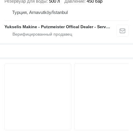
Резервуар для воды
500 л
Давление
450 бар
Турция, Arnavutköy/İstanbul
Yukselis Makine - Putzmeister Offical Dealer - Service And Sales Center