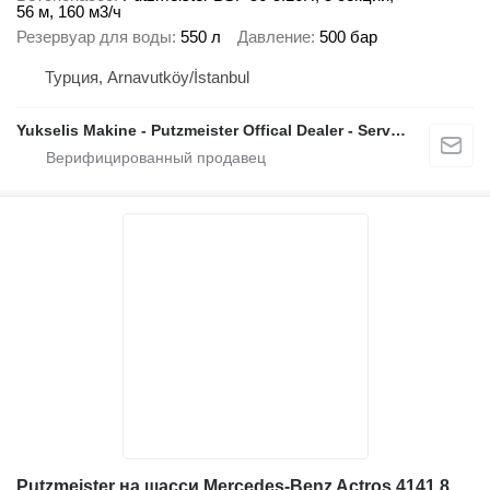
56 м, 160 м3/ч
Резервуар для воды
550 л
Давление
500 бар
Турция, Arnavutköy/İstanbul
Yukselis Makine - Putzmeister Offical Dealer - Service And Sales Center
Putzmeister на шасси Mercedes-Benz Actros 4141 8x4 Putzmeister 26m+9m3, 2006year, pump, mixer-pump