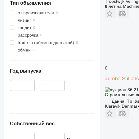
Troostwijk Veiling
Тип объявления
8
лет на Machine
от производителя
лизинг
кредит
рассрочка
trade-in (обмен с доплатой)
обмен
6
Год выпуска
Jumbo Stillads
–
36 21
Строительные л
Дания, Tøllø
Klaravik Denmar
Собственный вес
–
кг