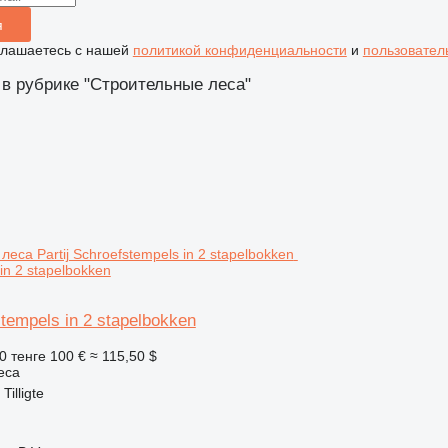
я
глашаетесь с нашей
политикой конфиденциальности
и
пользовател
 в рубрике "Строительные леса"
in 2 stapelbokken
stempels in 2 stapelbokken
0 тенге
100 €
≈ 115,50 $
еса
illigte