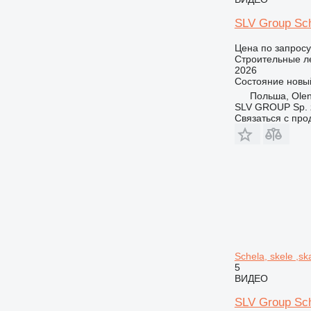
SLV Group Sch
Цена по запросу
Строительные л
2026
Состояние
новы
Польша, Olen
SLV GROUP Sp. z
Связаться с пр
Schela, skele ,sk
5
ВИДЕО
SLV Group Sch