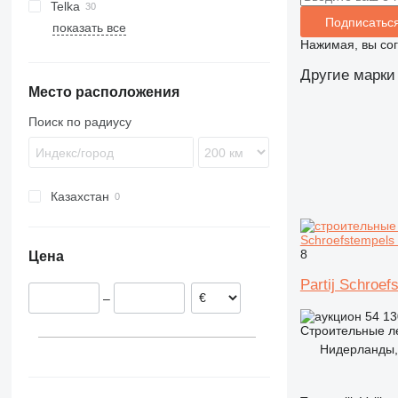
Telka
Подписатьс
показать все
Нажимая, вы со
Другие марки
Место расположения
Поиск по радиусу
Казахстан
Schroefstempels 
8
Цена
Partij Schroef
–
54 13
Строительные л
Нидерланды, T