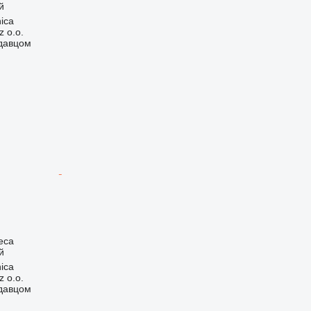
й
ica
 o.o.
одавцом
еса
й
ica
 o.o.
одавцом