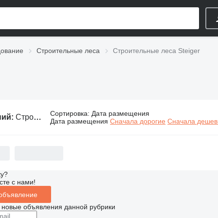
дование
Строительные леса
Строительные леса Steiger
Сортировка
:
Дата размещения
ний:
Строительные леса Steiger
Дата размещения
Сначала дорогие
Сначала деше
ку?
сте с нами!
 объявление
 новые объявления данной рубрики