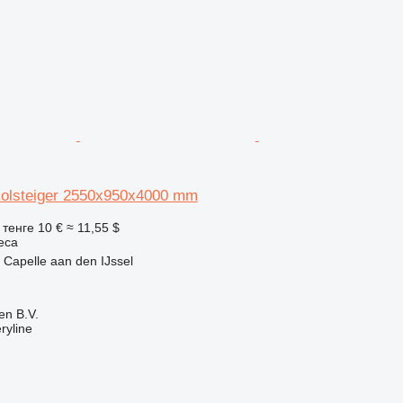
Rolsteiger 2550x950x4000 mm
 тенге
10 €
≈ 11,55 $
еса
Capelle aan den IJssel
en B.V.
ryline