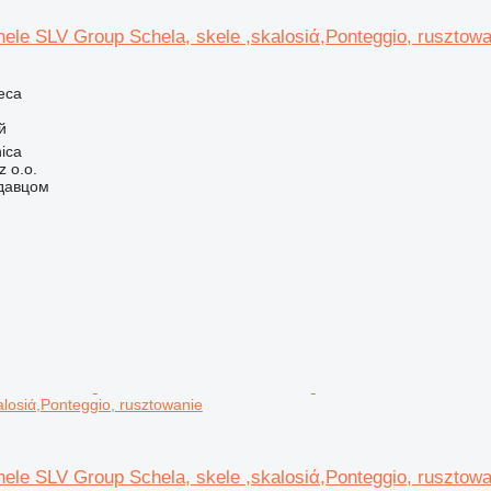
ele SLV Group Schela, skele ,skalosiά,Ponteggio, rusztowa
еса
й
ica
 o.o.
одавцом
alosiά,Ponteggio, rusztowanie
ele SLV Group Schela, skele ,skalosiά,Ponteggio, rusztowa