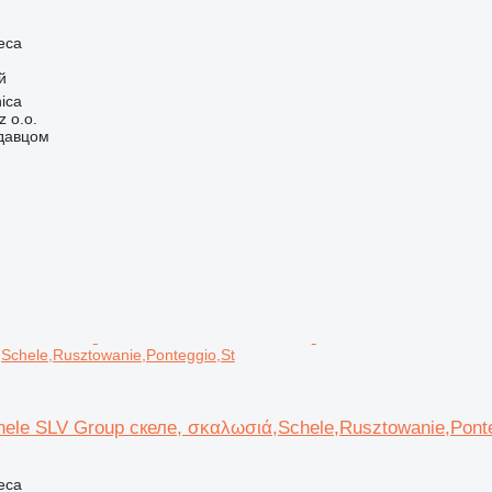
еса
й
ica
 o.o.
одавцом
,Schele,Rusztowanie,Ponteggio,St
ele SLV Group скеле, σκαλωσιά,Schele,Rusztowanie,Ponte
еса