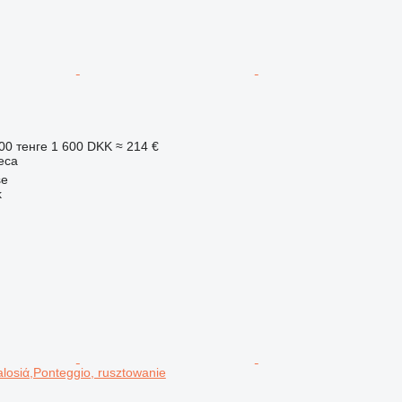
00 тенге
1 600 DKK
≈ 214 €
еса
se
k
alosiά,Ponteggio, rusztowanie