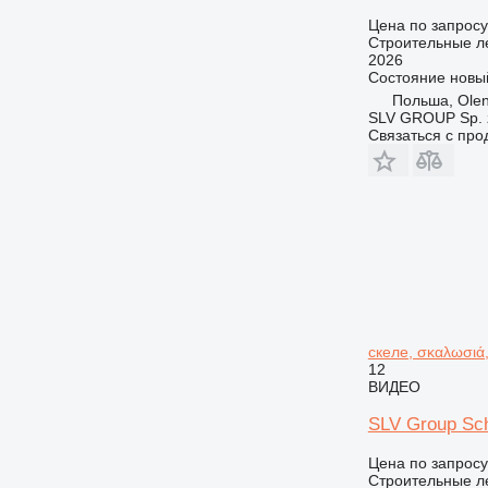
Цена по запросу
Строительные л
2026
Состояние
новы
Польша, Olen
SLV GROUP Sp. z
Связаться с пр
скеле, σκαλωσιά
12
ВИДЕО
SLV Group Sch
Цена по запросу
Строительные л