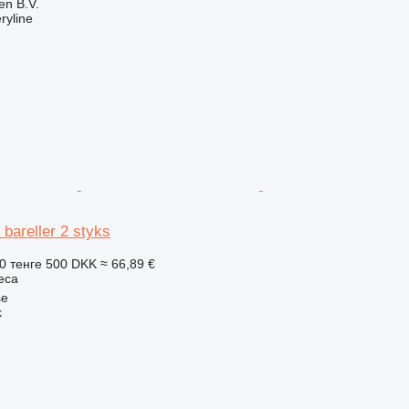
en B.V.
ryline
 bareller 2 styks
0 тенге
500 DKK
≈ 66,89 €
еса
se
k