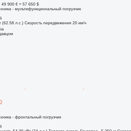
е
49 900 €
≈ 57 650 $
хника - мультифункциональный погрузчик
й
 (62.58 л.с.)
Скорость передвижения
20 км/ч
ia
одавцом
0
хника - фронтальный погрузчик
й
ность
54.39 кВт (74 л.с.)
Топливо
дизель
Грузопод.
5 250 кг
Скорос