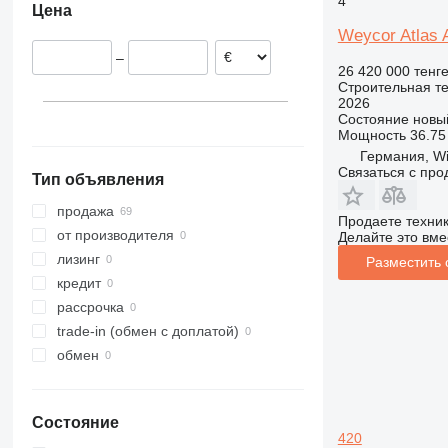
4
Цена
Словакия
312
435S
3369
XP
Weycor Atlas A
Польша
313
436
3394
XR
–
Нидерланды
314
437
4069
XS
26 420 000 тенг
Строительная те
315
456
4394
XZ
2026
316
457
E-series
ZL
Состояние
новы
Мощность
36.75 
317
8008
Liftlux
Германия, W
318
8018
Pecolift
Связаться с пр
Тип объявления
319
8025
R-series
320
8026
Toucan
продажа
Продаете техни
321
8030
от производителя
Делайте это вме
322
8035
лизинг
Разместить
323
CT
кредит
324
JS
рассрочка
325
JZ
trade-in (обмен с доплатой)
326
NXT
обмен
329
S-Series
330
TM
Состояние
336
VMT
420