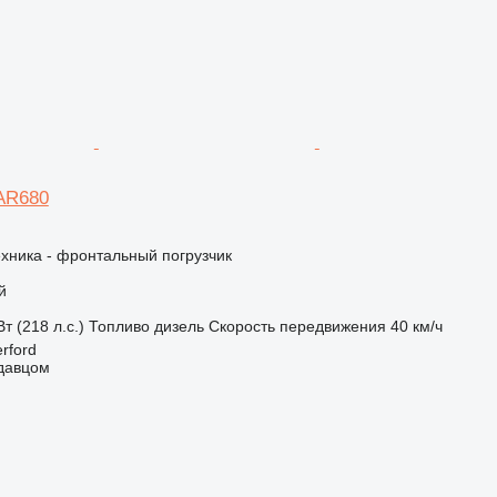
 AR680
хника - фронтальный погрузчик
й
т (218 л.с.)
Топливо
дизель
Скорость передвижения
40 км/ч
rford
одавцом