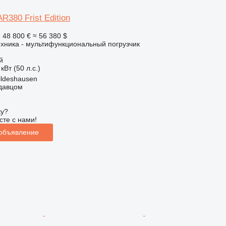
R380 Frist Edition
е
48 800 €
≈ 56 380 $
хника - мультифункциональный погрузчик
й
кВт (50 л.с.)
ildeshausen
одавцом
ку?
сте с нами!
 объявление