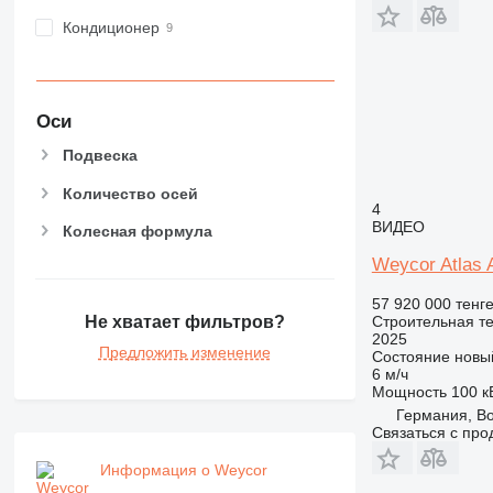
RM
Кондиционер
Оси
Подвеска
Количество осей
4
ВИДЕО
Колесная формула
Weycor Atlas
57 920 000 тенг
Строительная те
Не хватает фильтров?
2025
Предложить изменение
Состояние
новы
6 м/ч
Мощность
100 кВ
Германия, Bo
Связаться с пр
Информация о Weycor