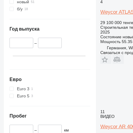
340
Vibromax
4
новый
345
б/у
Weycor ATLAS
349
350
29 100 000 тенг
Строительная те
365
Год выпуска
2025
374
Состояние
новы
Мощность
55.35 
390
–
Германия, W
395
Связаться с пр
416
420
424
426
Евро
428
Euro 3
430
Euro 5
432
434
11
444
Пробег
ВИДЕО
589
Weycor AR 40
826
–
км