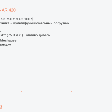
 AR 420
е
53 750 €
≈ 62 100 $
хника - мультифункциональный погрузчик
й
кВт (75.3 л.с.)
Топливо
дизель
ildeshausen
одавцом
0