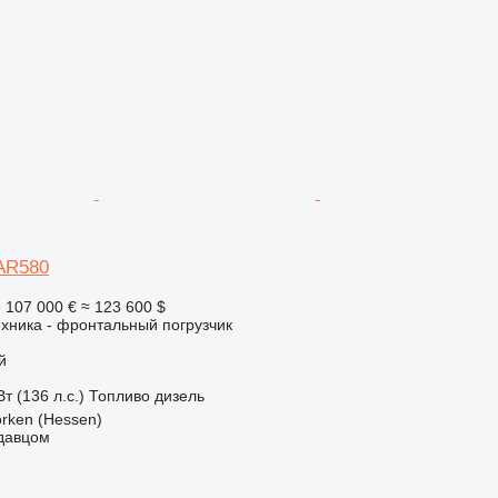
 AR580
е
107 000 €
≈ 123 600 $
хника - фронтальный погрузчик
й
т (136 л.с.)
Топливо
дизель
rken (Hessen)
одавцом