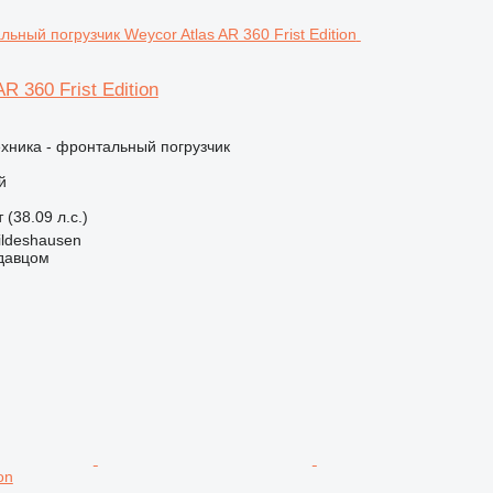
R 360 Frist Edition
хника - фронтальный погрузчик
й
 (38.09 л.с.)
ildeshausen
одавцом
on