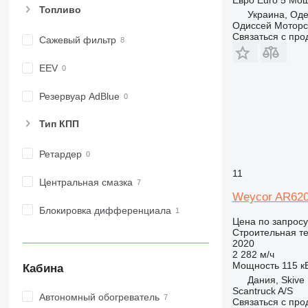
Топливо
980
Украина, Оде
Одиссей Моторс
982
Связаться с пр
Сажевый фильтр
988
990
EEV
992
AP
Резервуар AdBlue
C-series
Тип КПП
CB
CS
Ретардер
D series
11
E-series
Центральная смазка
F-series
Weycor AR62
GC
Блокировка дифференциала
Цена по запросу
IT
Строительная те
M-series
2020
2 282 м/ч
MH
Мощность
115 кВ
Кабина
NR
Дания, Skive
Scantruck A/S
PM
Автономный обогреватель
Связаться с пр