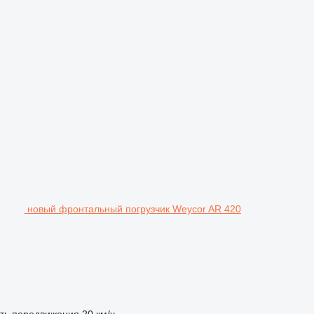
новый фронтальный погрузчик Weycor AR 420
ть передвижения
20 км/ч