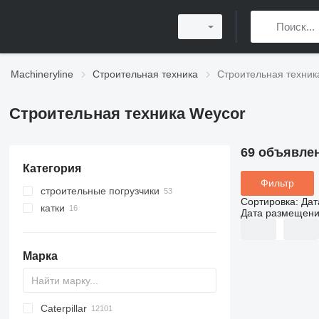
Machineryline
Строительная техника
Строительная техник
Строительная техника Weycor
69 объявле
Категория
Фильтр
строительные погрузчики
Сортировка
:
Дат
катки
фронтальные погрузчики
Дата размещен
мультифункциональные
грунтовые катки
погрузчики
тротуарные катки
телескопические фронтальные
Марка
дорожные катки
погрузчики
Caterpillar
Titan
AL
SP
AX
X-Series
AFW
HD
FlexiROC
1304
400 - series
BC
BG
BB
TW
553
GSH
Leonardo
AHK
K-series
CK
3.5
B-series
450