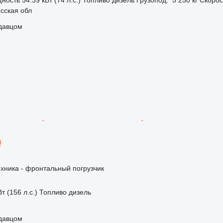
сская обл
одавцом
0
хника - фронтальный погрузчик
т (156 л.с.)
Топливо
дизель
одавцом