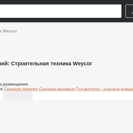
а Weycor
ний:
Строительная техника Weycor
а размещения
ия
Сначала дорогие
Сначала дешевые
Год выпуска - сначала новые