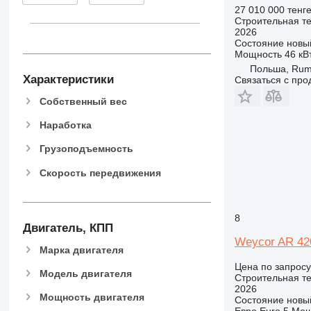
906
27 010 000 тенг
Строительная те
907
2026
908
Состояние
новы
Мощность
46 кВт
910
Польша, Rum
914
Характеристики
Связаться с пр
918
Собственный вес
924
926
Наработка
928
Грузоподъемность
930
Скорость передвижения
938
950
953
8
955
Двигатель, КПП
962
Weycor AR 42
Марка двигателя
963
Цена по запросу
966
Модель двигателя
Строительная те
2026
972
Мощность двигателя
Состояние
новы
973
Евро
Euro 5
Мощ