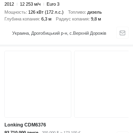
2012
12 253 м/ч
Euro 3
Мощность
126 кВт (172 л.с.)
Топливо
дизель
Глубина копания
6,3 м
Радиус копания
9,8 м
Украина, Дрогобицький р-н, с.Верхній Дорожів
Lonking CDM6376
93 710 000 тенге
200 000 $
≈ 173 100 €