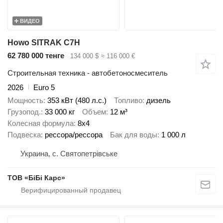
ВИДЕО
Howo SITRAK C7H
62 780 000 тенге
134 000 $
≈ 116 000 €
Строительная техника - автобетоносмеситель
2026
Euro 5
Мощность
353 кВт (480 л.с.)
Топливо
дизель
Грузопод.
33 000 кг
Объем
12 м³
Колесная формула
8x4
Подвеска
рессора/рессора
Бак для воды
1 000 л
Украина, с. Святопетрівське
ТОВ «БіБі Карс»