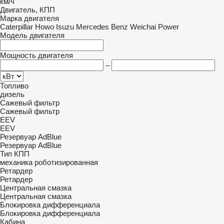
км/ч
Двигатель, КПП
Марка двигателя
Caterpillar
Howo
Isuzu
Mercedes Benz
Weichai Power
Модель двигателя
Мощность двигателя
–
Топливо
дизель
Сажевый фильтр
Сажевый фильтр
EEV
EEV
Резервуар AdBlue
Резервуар AdBlue
Тип КПП
механика
роботизированная
Ретардер
Ретардер
Центральная смазка
Центральная смазка
Блокировка дифференциала
Блокировка дифференциала
Кабина