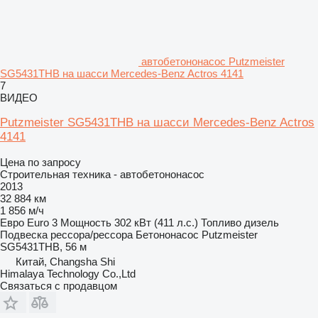
автобетононасос Putzmeister
SG5431THB на шасси Mercedes-Benz Actros 4141
7
ВИДЕО
Putzmeister SG5431THB на шасси Mercedes-Benz Actros
4141
Цена по запросу
Строительная техника - автобетононасос
2013
32 884 км
1 856 м/ч
Евро
Euro 3
Мощность
302 кВт (411 л.с.)
Топливо
дизель
Подвеска
рессора/рессора
Бетононасос
Putzmeister
SG5431THB, 56 м
Китай, Changsha Shi
Himalaya Technology Co.,Ltd
Связаться с продавцом