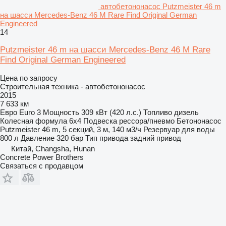
автобетононасос Putzmeister 46 m
на шасси Mercedes-Benz 46 M Rare Find Original German
Engineered
14
Putzmeister 46 m на шасси Mercedes-Benz 46 M Rare
Find Original German Engineered
Цена по запросу
Строительная техника - автобетононасос
2015
7 633 км
Евро
Euro 3
Мощность
309 кВт (420 л.с.)
Топливо
дизель
Колесная формула
6x4
Подвеска
рессора/пневмо
Бетононасос
Putzmeister 46 m, 5 секций, 3 м, 140 м3/ч
Резервуар для воды
800 л
Давление
320 бар
Тип привода
задний привод
Китай, Changsha, Hunan
Concrete Power Brothers
Связаться с продавцом