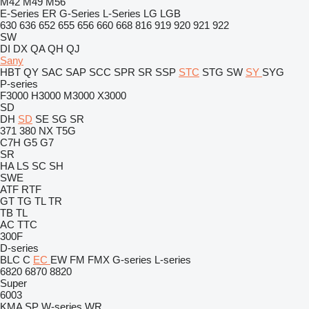
M42
M49
M56
E-Series
ER
G-Series
L-Series
LG
LGB
630
636
652
655
656
660
668
816
919
920
921
922
SW
DI
DX
QA
QH
QJ
Sany
HBT
QY
SAC
SAP
SCC
SPR
SR
SSP
STC
STG
SW
SY
SYG
P-series
F3000
H3000
M3000
X3000
SD
DH
SD
SE
SG
SR
371
380
NX
T5G
C7H
G5
G7
SR
HA
LS
SC
SH
SWE
ATF
RTF
GT
TG
TL
TR
TB
TL
AC
TTC
300F
D-series
BLC
C
EC
EW
FM
FMX
G-series
L-series
6820
6870
8820
Super
6003
KMA
SP
W-series
WR