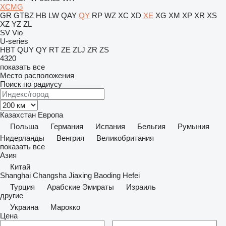
XCMG
GR
GTBZ
HB
LW
QAY
QY
RP
WZ
XC
XD
XE
XG
XM
XP
XR
XS
XZ
YZ
ZL
SV
Vio
U-series
HBT
QUY
QY
RT
ZE
ZLJ
ZR
ZS
4320
показать все
Место расположения
Поиск по радиусу
Казахстан
Европа
Польша
Германия
Испания
Бельгия
Румыния
Нидерланды
Венгрия
Великобритания
показать все
Азия
Китай
Shanghai
Changsha
Jiaxing
Baoding
Hefei
Турция
Арабские Эмираты
Израиль
другие
Украина
Марокко
Цена
–