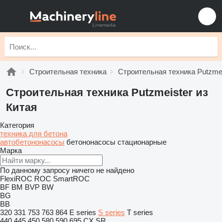
Строительная техника
Строительная техника Putzmei
Строительная техника Putzmeister из
Китая
Категория
техника для бетона
автобетононасосы
бетононасосы стационарные
Марка
По данному запросу ничего не найдено
FlexiROC
ROC
SmartROC
BF
BM
BVP
BW
BG
BB
320
331
753
763
864
E series
S series
T series
440
445
450
580
590
695
CX
SR