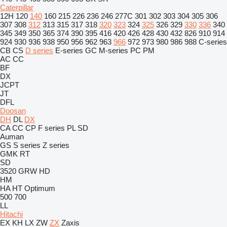
Caterpillar
12H
120
140
160
215
226
236
246
277C
301
302
303
304
305
306
307
308
312
313
315
317
318
320
323
324
325
326
329
330
336
340
345
349
350
365
374
390
395
416
420
426
428
430
432
826
910
914
924
930
936
938
950
956
962
963
966
972
973
980
986
988
C-series
CB
CS
D series
E-series
GC
M-series
PC
PM
AC
CC
BF
DX
JCPT
JT
DFL
Doosan
DH
DL
DX
CA
CC
CP
F series
PL
SD
Auman
GS
S series
Z series
GMK
RT
SD
3520
GRW
HD
HM
HA
HT
Optimum
500
700
LL
Hitachi
EX
KH
LX
ZW
ZX
Zaxis