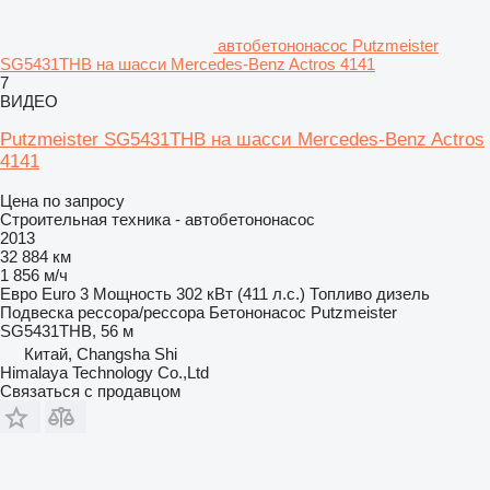
автобетононасос Putzmeister
SG5431THB на шасси Mercedes-Benz Actros 4141
7
ВИДЕО
Putzmeister SG5431THB на шасси Mercedes-Benz Actros
4141
Цена по запросу
Строительная техника - автобетононасос
2013
32 884 км
1 856 м/ч
Евро
Euro 3
Мощность
302 кВт (411 л.с.)
Топливо
дизель
Подвеска
рессора/рессора
Бетононасос
Putzmeister
SG5431THB, 56 м
Китай, Changsha Shi
Himalaya Technology Co.,Ltd
Связаться с продавцом