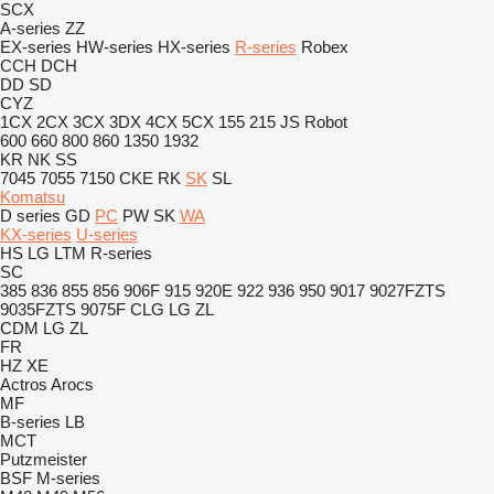
SCX
A-series
ZZ
EX-series
HW-series
HX-series
R-series
Robex
CCH
DCH
DD
SD
CYZ
1CX
2CX
3CX
3DX
4CX
5CX
155
215
JS
Robot
600
660
800
860
1350
1932
KR
NK
SS
7045
7055
7150
CKE
RK
SK
SL
Komatsu
D series
GD
PC
PW
SK
WA
KX-series
U-series
HS
LG
LTM
R-series
SC
385
836
855
856
906F
915
920E
922
936
950
9017
9027FZTS
9035FZTS
9075F
CLG
LG
ZL
CDM
LG
ZL
FR
HZ
XE
Actros
Arocs
MF
B-series
LB
MCT
Putzmeister
BSF
M-series