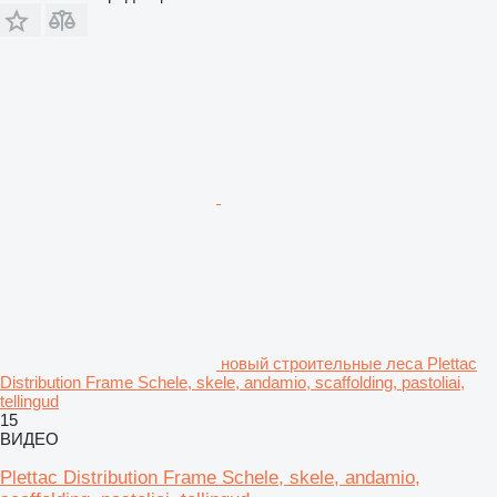
новый строительные леса Plettac
Distribution Frame Schele, skele, andamio, scaffolding, pastoliai,
tellingud
15
ВИДЕО
Plettac Distribution Frame Schele, skele, andamio,