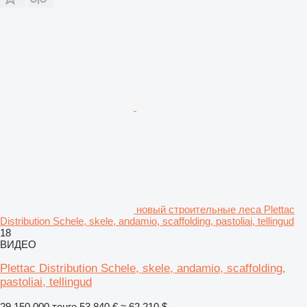
новый строительные леса Plettac
Distribution Schele, skele, andamio, scaffolding, pastoliai, tellingud
18
ВИДЕО
Plettac Distribution Schele, skele, andamio, scaffolding,
pastoliai, tellingud
29 150 000 тенге
53 840 €
≈ 62 210 $