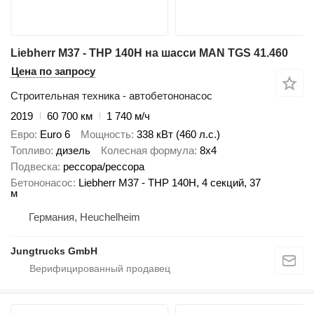
Liebherr M37 - THP 140H на шасси MAN TGS 41.460
Цена по запросу
Строительная техника - автобетононасос
2019
60 700 км
1 740 м/ч
Евро
Euro 6
Мощность
338 кВт (460 л.с.)
Топливо
дизель
Колесная формула
8x4
Подвеска
рессора/рессора
Бетононасос
Liebherr M37 - THP 140H, 4 секций, 37
м
Германия, Heuchelheim
Jungtrucks GmbH