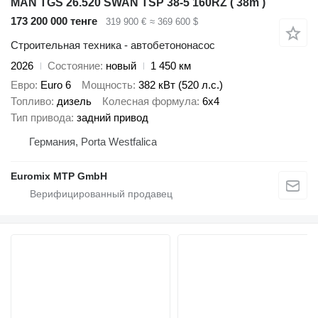
MAN TGS 26.520 SWAN TSP 38-5 160RZ ( 38m )
173 200 000 тенге
319 900 €
≈ 369 600 $
Строительная техника - автобетононасос
2026
Состояние
новый
1 450 км
Евро
Euro 6
Мощность
382 кВт (520 л.с.)
Топливо
дизель
Колесная формула
6x4
Тип привода
задний привод
Германия, Porta Westfalica
Euromix MTP GmbH