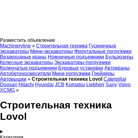
Разместить объявление
Machineryline
»
Строительная техника
Гусеничные
экскаваторы
Мини-экскаваторы
Фронтальные погрузчики
Вездеходные краны
Ножничные подъемники
Бульдозеры
Колесные экскаваторы
Экскаваторы-погрузчики
Коленчатые подъемники
Буровые установки
Автокраны
Автобетоносмесители
Мини-погрузчики
Грейдеры
Автовышки
»
Строительная техника Lovol
Caterpillar
Doosan
Hitachi
Hyundai
JCB
Komatsu
Liebherr
Sany
Volvo
XCMG
»
Строительная техника
Lovol
Категория