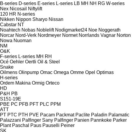
B-series
D-series
E-series
L-series
LB
MH
NH
RG
W-series
Nex
Nicosail
Niftylift
120
HR
N-series
Nikken
Nippon Sharyo
Nissan
Cabstar
NT
Noahtech
Nobas
Noblelift
Nodigmarket24
Noe
Noggerath
Norcar
Nord-Verk
Nordmeyer
Normet
Norrlands Vagnar
Norton
Nowa
Nuoman
NM
O&K
F-series
L-series
MH
RH
Océ
Oehler
Oertli
Oil & Steel
Snake
Oilmens
Olinpump
Omac
Omega
Omme
Opel
Optimas
H-series
Ordem Makina
Ormig
Orteco
HD
P&H
PB
S151-19E
PBE
PC
PFB
PFT
PLC
PPM
ATT
PT
PTC
PTH
PVE
Pacam
Packmat
Paclite
Paladin
Palamatic
Palazzani
Palfinger Sany
Palfinger
Panien
Pannkoke
Parker
Plant
Paschal
Paus
Pauselli
Peiner
SK