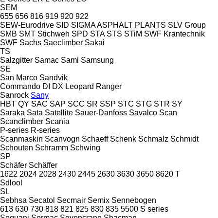
SEM
655
656
816
919
920
922
SEW-Eurodrive
SID
SIGMA ASPHALT PLANTS
SLV Group
SMB
SMT Stichweh
SPD
STA
STS
STiM
SWF Krantechnik
SWF
Sachs
Saeclimber
Sakai
TS
Salzgitter
Samac
Sami
Samsung
SE
San Marco
Sandvik
Commando
DI
DX
Leopard
Ranger
Sanrock
Sany
HBT
QY
SAC
SAP
SCC
SR
SSP
STC
STG
STR
SY
Saraka
Sata
Satellite
Sauer-Danfoss
Savalco
Scan
Scanclimber
Scania
P-series
R-series
Scanmaskin
Scanvogn
Schaeff
Schenk
Schmalz
Schmidt
Schouten
Schramm
Schwing
SP
Schäfer
Schäffer
1622
2024
2028
2430
2445
2630
3630
3650
8620 T
Sdlool
SL
Sebhsa
Secatol
Secmair
Semix
Sennebogen
613
630
730
818
821
825
830
835
5500
S series
Sequani
Sermac
Sevencrane
Shacman