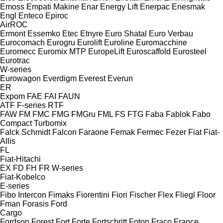
Emoss
Empati Makine
Enar
Energy Lift
Enerpac
Enesmak
Engl
Enteco
Epiroc
AirROC
Ermont
Essemko
Etec
Etnyre
Euro Shatal
Euro Verbau
Eurocomach
Eurogru
Eurolift
Euroline
Euromacchine
Euromecc
Euromix MTP
EuropeLift
Euroscaffold
Eurosteel
Eurotrac
W-series
Eurowagon
Everdigm
Everest
Everun
ER
Expom
FAE
FAI
FAUN
ATF
F-series
RTF
FAW
FM
FMC
FMG
FMGru
FML
FS
FTG
Faba
Fablok
Fabo
Compact
Turbomix
Falck Schmidt
Falcon
Faraone
Femak
Fermec
Fezer
Fiat
Fiat-
Allis
FL
Fiat-Hitachi
EX
FD
FH
FR
W-series
Fiat-Kobelco
E-series
Fibo Intercon
Fimaks
Fiorentini
Fiori
Fischer
Flex
Fliegl
Floor
Fman
Forasis
Ford
Cargo
Fordson
Forest
Fort
Forte
Fortschritt
Foton
Fraco
France