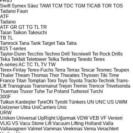
FR85
Swift
Symex
Sáez
TAWI
TCM
TDC
TGM
TICAB
TOR
TOS
Tadano Faun
ATF
Tadano
ATF
GR
GT
TG
TL
TR
Taian
Taikon
Takeuchi
TB
TL
Tamrock
Tana
Tank
Target
Tata
Tatra
815
T-series
Taylor-Dunn
Tecchio
Techno Drill
Tecniwell
Tei Rock Drills
Teka
Tekfalt
Teletower
Telka
Terberg
Teredo
Terex
A-series
AC
TC
TL
TV
TW
Terex-Finlay
Terex-Fuchs
Terra
Terrax
Tescar
Tesmec
Teupen
Thaler
Theam
Thomas
Thor
Thwaites
Thyssen
Tiki
Time
France
Titan
Tomplan
Toro
Toyo
Toyota
Tracto-Technik
Trans-
Lift
Transgruas
Transmanut
Trejon
Tremix
Trencor
Trivelsonda
Truemax
Truxor
Tuhe
Tur Poland
Turbosol
Turchi
300F
Tutkun Kardeşler
TyreON
Tyrolit
Tünkers
UN
UNC
US
UWM
Uelzener
Ultra
UniCarriers
Unic
URW
Unikon
Universal
UpRight
Uğurmak
VDW
VEB
VF Venieri
VLIG
VS
Vacu Stone Lift
Vacuum Lifting Holland
Valla
Vallavagnen
Valmet
Vammas
Veekmas
Vema
Verachtert