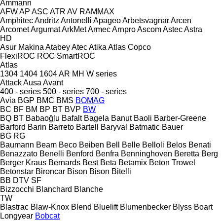
Ammann
AFW
AP
ASC
ATR
AV
RAMMAX
Amphitec
Andritz
Antonelli
Apageo
Arbetsvagnar
Arcen
Arcomet
Argumat
ArkMet
Armec
Arnpro
Ascom
Astec
Astra
HD
Asur Makina
Atabey
Atec
Atika
Atlas Copco
FlexiROC
ROC
SmartROC
Atlas
1304
1404
1604
AR
MH
W series
Attack
Ausa
Avant
400 - series
500 - series
700 - series
Avia
BGP
BMC
BMS
BOMAG
BC
BF
BM
BP
BT
BVP
BW
BQ
BT
Babaoğlu
Bafalt
Bagela
Banut
Baoli
Barber-Greene
Barford
Barin
Barreto
Bartell
Baryval
Batmatic
Bauer
BG
RG
Baumann
Beam
Beco
Beiben
Bell
Belle
Belloli
Belos
Benati
Benazzato
Benelli
Benford
Benfra
Benninghoven
Beretta
Berg
Berger Kraus
Bernards
Best
Beta
Betamix
Beton Trowel
Betonstar
Bironcar
Bison
Bison
Bitelli
BB
DTV
SF
Bizzocchi
Blanchard
Blanche
TW
Blastrac
Blaw-Knox
Blend
Bluelift
Blumenbecker
Blyss
Boart
Longyear
Bobcat