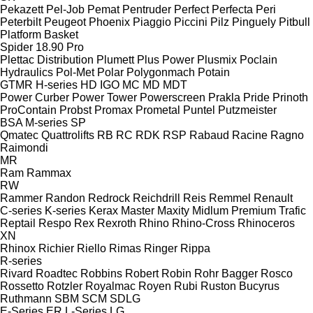
Pekazett
Pel-Job
Pemat
Pentruder
Perfect
Perfecta
Peri
Peterbilt
Peugeot
Phoenix
Piaggio
Piccini
Pilz
Pinguely
Pitbull
Platform Basket
Spider 18.90 Pro
Plettac Distribution
Plumett
Plus Power
Plusmix
Poclain
Hydraulics
Pol-Met
Polar
Polygonmach
Potain
GTMR
H-series
HD
IGO
MC
MD
MDT
Power Curber
Power Tower
Powerscreen
Prakla
Pride
Prinoth
ProContain
Probst
Promax
Prometal
Puntel
Putzmeister
BSA
M-series
SP
Qmatec
Quattrolifts
RB
RC
RDK
RSP
Rabaud
Racine
Ragno
Raimondi
MR
Ram
Rammax
RW
Rammer
Randon
Redrock
Reichdrill
Reis
Remmel
Renault
C-series
K-series
Kerax
Master
Maxity
Midlum
Premium
Trafic
Reptail
Respo
Rex
Rexroth
Rhino
Rhino-Cross
Rhinoceros
XN
Rhinox
Richier
Riello
Rimas
Ringer
Rippa
R-series
Rivard
Roadtec
Robbins
Robert
Robin
Rohr Bagger
Rosco
Rossetto
Rotzler
Royalmac
Royen
Rubi
Ruston Bucyrus
Ruthmann
SBM
SCM
SDLG
E-Series
ER
L-Series
LG