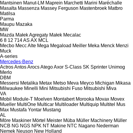
Mantsinen
Manut-LM
Maprein
Marchetti
Marini
Maréchalle
Masalta
Massenza
Massey Ferguson
Mastenbroek
Matbro
Matilsa
Parma
Maupu
Mazaka
MW
Mazda
Małek Agregaty
Małek
Mecalac
6
8
12
714
AS
AX
MCL
Mecbo
Mecc Alte
Mega
Megaload
Meiller
Meka
Menck
Menzi
Muck
A-series
Mercedes-Benz
Actros
Antos
Arocs
Atego
Axor
S-Class
SK
Sprinter
Unimog
Merlo
DBM
Messersi
Metalika
Metax
Metso
Meva
Meyco
Michigan
Mikasa
Milwaukee
Minelli
Mini
Mitsubishi Fuso
Mitsubishi
Miva
VA
Mobil
Module-T
Moelven
Montabert
Morooka
Movax
Movex
Mueller
MultiOne
Multicar
Multiloader
Multiquip
Multitel
Mus
Max
Mustafa Yontar
Mustang
AL
Möre Maskiner
Mörtel Meister
Müba
Müller Machinery
Müller
NCB
NG
NGS
NPK
NT Makine
NTC
Nagano
Nederman
Nemek
Neuson
New Holland