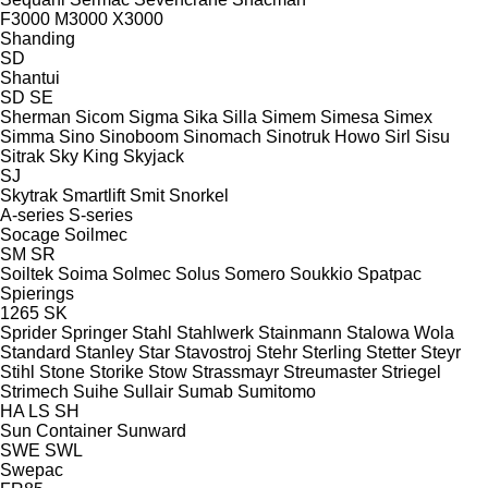
F3000
M3000
X3000
Shanding
SD
Shantui
SD
SE
Sherman
Sicom
Sigma
Sika
Silla
Simem
Simesa
Simex
Simma
Sino
Sinoboom
Sinomach
Sinotruk Howo
Sirl
Sisu
Sitrak
Sky King
Skyjack
SJ
Skytrak
Smartlift
Smit
Snorkel
A-series
S-series
Socage
Soilmec
SM
SR
Soiltek
Soima
Solmec
Solus
Somero
Soukkio
Spatpac
Spierings
1265
SK
Sprider
Springer
Stahl
Stahlwerk
Stainmann
Stalowa Wola
Standard
Stanley
Star
Stavostroj
Stehr
Sterling
Stetter
Steyr
Stihl
Stone
Storike
Stow
Strassmayr
Streumaster
Striegel
Strimech
Suihe
Sullair
Sumab
Sumitomo
HA
LS
SH
Sun Container
Sunward
SWE
SWL
Swepac