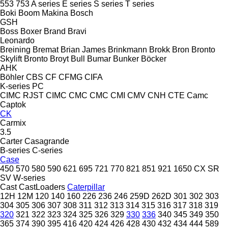
553
753
A series
E series
S series
T series
Boki
Boom Makina
Bosch
GSH
Boss
Boxer
Brand
Bravi
Leonardo
Breining
Bremat
Brian James
Brinkmann
Brokk
Bron
Bronto
Skylift
Bronto
Broyt
Bull
Bumar
Bunker
Böcker
AHK
Böhler
CBS
CF
CFMG
CIFA
K-series
PC
CIMC RJST
CIMC
CMC
CMC
CMI
CMV
CNH
CTE
Camc
Captok
CK
Carmix
3.5
Carter
Casagrande
B-series
C-series
Case
450
570
580
590
621
695
721
770
821
851
921
1650
CX
SR
SV
W-series
Cast
CastLoaders
Caterpillar
12H
12M
120
140
160
226
236
246
259D
262D
301
302
303
304
305
306
307
308
311
312
313
314
315
316
317
318
319
320
321
322
323
324
325
326
329
330
336
340
345
349
350
365
374
390
395
416
420
424
426
428
430
432
434
444
589