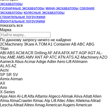
экскаваторы
гусеничные экскаваторы
мини-экскаваторы
средние
экскаваторы
колесные экскаваторы
строительные погрузчики
фронтальные погрузчики
показать все
Марка
По данному запросу ничего не найдено
2CMachinery
3Kare
A.TOM
A1 Container
AB
ABC
ABG
Titan
ABI
ABS
ACM
ACR Drilling
AF
AFA
AFIX
AFT
AGP
AGT
AL-
Vac
AME
AMS
AMV
ANT
AP
ATC
ATN
ATS
AZ-Machinery
AZO
Aameck
Abus
Acmar
Adige
Adler
Aero-Lift
Ahlmann
AL
AS
AZ
Aichi
SP
SR
SV
Aimix
Airman
AX
Airo
X-Series
Ajax
Akin
Al-Lift
Alfa
Alfamix
Algeco
Alimak
Aliva
Allatt
Allen
Alma
AlmaCrawler
Almac
Alp Lift
Altec
Altec
Altekma
Altrad
Lescha
Altrad
Altrex
Amag
American Augers
American