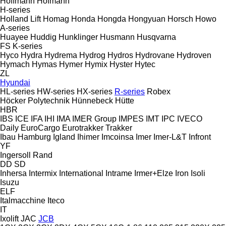
Hoffmann
Hofmann
H-series
Holland Lift
Homag
Honda
Hongda
Hongyuan
Horsch
Howo
A-series
Huayee
Huddig
Hunklinger
Husmann
Husqvarna
FS
K-series
Hyco
Hydra
Hydrema
Hydrog
Hydros
Hydrovane
Hydroven
Hymach
Hymas
Hymer
Hymix
Hyster
Hytec
ZL
Hyundai
HL-series
HW-series
HX-series
R-series
Robex
Höcker Polytechnik
Hünnebeck
Hütte
HBR
IBS
ICE
IFA
IHI
IMA
IMER Group
IMPES
IMT
IPC
IVECO
Daily
EuroCargo
Eurotrakker
Trakker
Ibau Hamburg
Igland
Ihimer
Imcoinsa
Imer
Imer-L&T
Infront
YF
Ingersoll Rand
DD
SD
Inhersa
Intermix
International
Intrame
Irmer+Elze
Iron
Isoli
Isuzu
ELF
Italmacchine
Iteco
IT
Ixolift
JAC
JCB