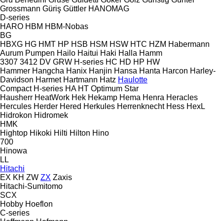
Grossmann
Güriş
Güttler
HANOMAG
D-series
HARO
HBM
HBM-Nobas
BG
HBXG
HG
HMT
HP
HSB
HSM
HSW
HTC
HZM
Habermann
Aurum Pumpen
Hailo
Haitui
Haki
Halla
Hamm
3307
3412
DV
GRW
H-series
HC
HD
HP
HW
Hammer
Hangcha
Hanix
Hanjin
Hansa
Hanta
Harcon
Harley-
Davidson
Harmet
Hartmann
Hatz
Haulotte
Compact
H-series
HA
HT
Optimum
Star
Hausherr
HeatWork
Hek
Hekamp
Hema
Henra
Heracles
Hercules
Herder
Hered
Herkules
Herrenknecht
Hess
HexL
Hidrokon
Hidromek
HMK
Hightop
Hikoki
Hilti
Hilton
Hino
700
Hinowa
LL
Hitachi
EX
KH
ZW
ZX
Zaxis
Hitachi-Sumitomo
SCX
Hobby
Hoeflon
C-series