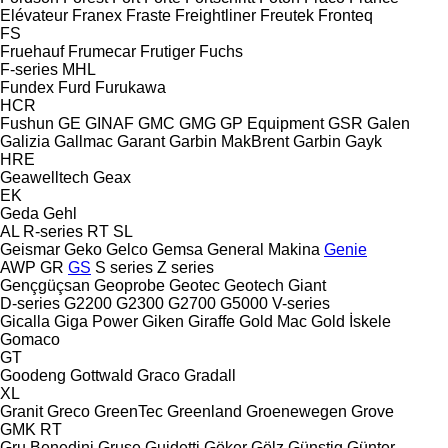
Elévateur
Franex
Fraste
Freightliner
Freutek
Fronteq
FS
Fruehauf
Frumecar
Frutiger
Fuchs
F-series
MHL
Fundex
Furd
Furukawa
HCR
Fushun
GE
GINAF
GMC
GMG
GP Equipment
GSR
Galen
Galizia
Gallmac
Garant
Garbin MakBrent
Garbin
Gayk
HRE
Geawelltech
Geax
EK
Geda
Gehl
AL
R-series
RT
SL
Geismar
Geko
Gelco
Gemsa
General Makina
Genie
AWP
GR
GS
S series
Z series
Gençgüçsan
Geoprobe
Geotec
Geotech
Giant
D-series
G2200
G2300
G2700
G5000
V-series
Gicalla
Giga Power
Giken
Giraffe
Gold Mac
Gold İskele
Gomaco
GT
Goodeng
Gottwald
Graco
Gradall
XL
Granit
Greco
GreenTec
Greenland
Groenewegen
Grove
GMK
RT
Gru Benedini
Gruse
Guidetti
Göker
Gölz
Günstig
Günter