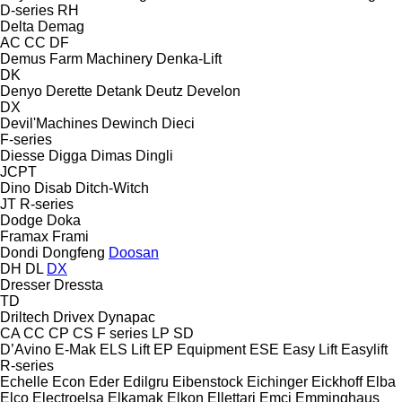
D-series
RH
Delta
Demag
AC
CC
DF
Demus Farm Machinery
Denka-Lift
DK
Denyo
Derette
Detank
Deutz
Develon
DX
Devil'Machines
Dewinch
Dieci
F-series
Diesse
Digga
Dimas
Dingli
JCPT
Dino
Disab
Ditch-Witch
JT
R-series
Dodge
Doka
Framax
Frami
Dondi
Dongfeng
Doosan
DH
DL
DX
Dresser
Dressta
TD
Driltech
Drivex
Dynapac
CA
CC
CP
CS
F series
LP
SD
D’Avino
E-Mak
ELS Lift
EP Equipment
ESE
Easy Lift
Easylift
R-series
Echelle
Econ
Eder
Edilgru
Eibenstock
Eichinger
Eickhoff
Elba
Elco
Electroelsa
Elkamak
Elkon
Ellettari
Emci
Emminghaus