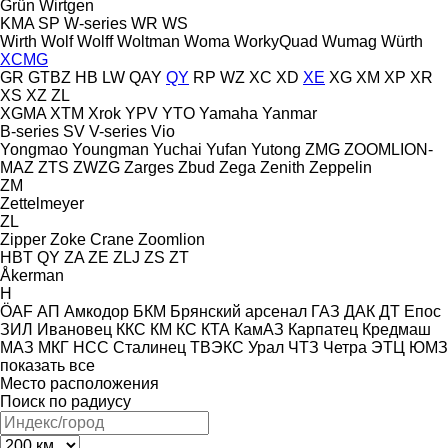
Grün
Wirtgen
KMA
SP
W-series
WR
WS
Wirth
Wolf
Wolff
Woltman
Woma
WorkyQuad
Wumag
Würth
XCMG
GR
GTBZ
HB
LW
QAY
QY
RP
WZ
XC
XD
XE
XG
XM
XP
XR
XS
XZ
ZL
XGMA
XTM
Xrok
YPV
YTO
Yamaha
Yanmar
B-series
SV
V-series
Vio
Yongmao
Youngman
Yuchai
Yufan
Yutong
ZMG
ZOOMLION-
MAZ
ZTS
ZWZG
Zarges
Zbud
Zega
Zenith
Zeppelin
ZM
Zettelmeyer
ZL
Zipper
Zoke Crane
Zoomlion
HBT
QY
ZA
ZE
ZLJ
ZS
ZT
Åkerman
H
ÖAF
АП
Амкодор
БКМ
Брянский арсенал
ГАЗ
ДАК
ДТ
Епос
ЗИЛ
Ивановец
ККС
КМ
КС
КТА
КамАЗ
Карпатец
Кредмаш
МАЗ
МКГ
НСС
Сталинец
ТВЭКС
Урал
ЧТЗ
Четра
ЭТЦ
ЮМЗ
показать все
Место расположения
Поиск по радиусу