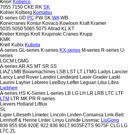
Knorr
Kobelco
7055
7150
CKE
RK
SK
Kohler
Kolberg
Komatsu
D series
GD
PC
PW
SK
WA
WB
Konecranes
Kontur
Kovaco
Kowloon
Kraft
Kramer
5035
5050
5065
5075
Allrad
KL
KT
Kreber
Krings
Kroll
Krupinski Cranes
Krupp
KMK
Krøll
Kubix
Kubota
A-series
GL-series
K-series
KX-series
M-series
R-series
U-
series
LGCM
LGMG
A-series
AR
AS
MT
SR
SS
LIAZ
LMB Bouwmachines
LSB
LST
LT
LTMG
Ladys
Lancier
Lancy
Land Rover
Landini
Landward
Laser-Grader
Laski
Laurini
Layher
Lebrero
LeeBoy
Leffer
Leguan
Liba
Libra
Liebherr
A-series
HS
K-Series
L-series
LB
LG
LH
LR
LRB
LTC
LTF
LTM
LTR
MK
PR
R-series
Lievers Holland
Liftlux
SL
Ligier
Lilleseth
Limetec
Lincoln
Linden Comansa
Link-Belt
Linnhoff & Henne
Lintec
Linyu
Lishide
Lissmac
LiuGong
836
855
856
920E
922
936
9017
9035FZTS
9075F
CLG
LG
LTC
ZL