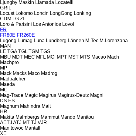
Ljungby Maskin
Llamada
Locatelli
GRIL
Locust
Lokomo
Loncin
LongGong
Lonking
CDM
LG
ZL
Loro & Parisini
Los Antonios
Lovol
FR
FR80E
FR260E
Lugong
Lumag
Luna
Lundberg
Lännen
M-Tec
M.Lorenzana
MAN
LE
TGA
TGL
TGM
TGS
MBU
MDT
MEC
MFL
MGI
MPT
MST
MTS
Macao
Mach
Machpro
MP
Mack
Macks
Maco
Madrog
Madpatcher
Maeda
MC
Mag-Trade
Magic
Magirus
Magirus-Deutz
Magni
DS
ES
Magnum
Mahindra
Mait
HR
Makita
Malmbergs
Mammut
Mando
Manitou
AETJ
ATJ
MT
TJ
VJR
Manitowoc
Mantall
XE