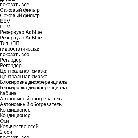
показать все
Сажевый фильтр
Сажевый фильтр
EEV
EEV
Резервуар AdBlue
Резервуар AdBlue
Тип КПП
гидростатическая
показать все
Ретардер
Ретардер
Центральная смазка
Центральная смазка
Блокировка дифференциала
Блокировка дифференциала
Кабина
Автономный обогреватель
Автономный обогреватель
Кондиционер
Кондиционер
Оси
Количество осей
2 оси
показать все