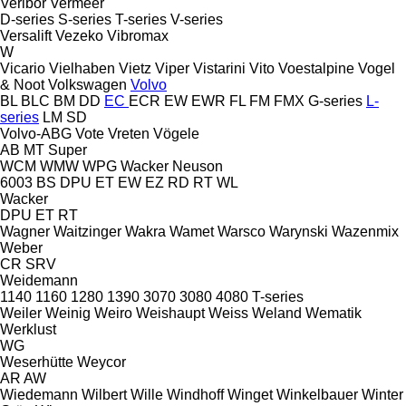
Veribor
Vermeer
D-series
S-series
T-series
V-series
Versalift
Vezeko
Vibromax
W
Vicario
Vielhaben
Vietz
Viper
Vistarini
Vito
Voestalpine
Vogel
& Noot
Volkswagen
Volvo
BL
BLC
BM
DD
EC
ECR
EW
EWR
FL
FM
FMX
G-series
L-
series
LM
SD
Volvo-ABG
Vote
Vreten
Vögele
AB
MT
Super
WCM
WMW
WPG
Wacker Neuson
6003
BS
DPU
ET
EW
EZ
RD
RT
WL
Wacker
DPU
ET
RT
Wagner
Waitzinger
Wakra
Wamet
Warsco
Warynski
Wazenmix
Weber
CR
SRV
Weidemann
1140
1160
1280
1390
3070
3080
4080
T-series
Weiler
Weinig
Weiro
Weishaupt
Weiss
Weland
Wematik
Werklust
WG
Weserhütte
Weycor
AR
AW
Wiedemann
Wilbert
Wille
Windhoff
Winget
Winkelbauer
Winter