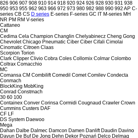
826
906
907
908
910
914
918
920
924
926
928
930
931
938
950
953
955
962
963
966
972
973
980
982
988
990
992
AP
C-
series
CB
CS
D series
E-series
F-series
GC
IT
M-series
MH
NR
PM
RM
V-series
Cattaneo
CM
Cedima
Cela
Champion
Changlin
Chelyabinecz
Cheng Gong
Chevrolet
Chicago Pneumatic
Ciber
Ciber
Cifali
Cimolai
Cinomatic
Citroen
Claas
Scorpion
Torion
Clark
Clipper
Clivio
Cobra
Coles
Collomix
Colmar
Colombo
Coltrax
Comacchio
MC
Comansa CM
Combilift
Comedil
Comet
Comilev
Condecta
Conmach
BlockKing
MobKing
Conrad
Constmach
30
60
100
Containex
Conver
Corinsa
Cormidi
Cougnaud
Crawler
Crown
Cummins
Custers
DAF
CF
LF
DS System
Daewoo
Mega
Dahan
Dalbe
Dalmec
Damcon
Damen
Danlift
Daudin
Davino
Dayun
De Buf
De Jong
Dehn
Dekor Poznań
Delco
Delmag