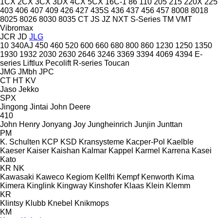
1CX
2CX
3CX
3DX
4CX
5CX
16C-1
86
110
205
215
220X
225
403
406
407
409
426
427
435S
436
437
456
457
8008
8018
8025
8026
8030
8035
CT
JS
JZ
NXT
S-Series
TM
VMT
Vibromax
JCR
JD
JLG
10
340AJ
450
460
520
600
660
680
800
860
1230
1250
1350
1930
1932
2030
2630
2646
3246
3369
3394
4069
4394
E-
series
Liftlux
Pecolift
R-series
Toucan
JMG
JMbh
JPC
CT
HT
KV
Jaso
Jekko
SPX
Jingong
Jintai
John Deere
410
John Henry
Jonyang
Joy
Jungheinrich
Junjin
Junttan
PM
K. Schulten
KCP
KSD Kransysteme
Kacper-Pol
Kaelble
Kaeser
Kaiser
Kaishan
Kalmar
Kappel
Karmel
Karrena
Kasei
Kato
KR
NK
Kawasaki
Kaweco
Kegiom
Kellfri
Kempf
Kenworth
Kima
Kimera
Kinglink
Kingway
Kinshofer
Klaas
Klein
Klemm
KR
Klintsy
Klubb
Knebel
Knikmops
KM