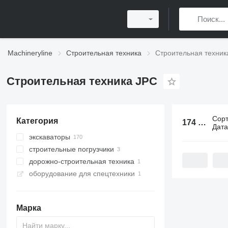
Machineryline
Строительная техника
Строительная техник
Строительная техника JPC
Сор
Категория
174 объявления:
Дат
экскаваторы
строительные погрузчики
мини-экскаваторы
дорожно-строительная техника
фронтальные погрузчики
оборудование для спецтехники
мультифункциональные
отбойные молотки
погрузчики
телескопические погрузчики
Марка