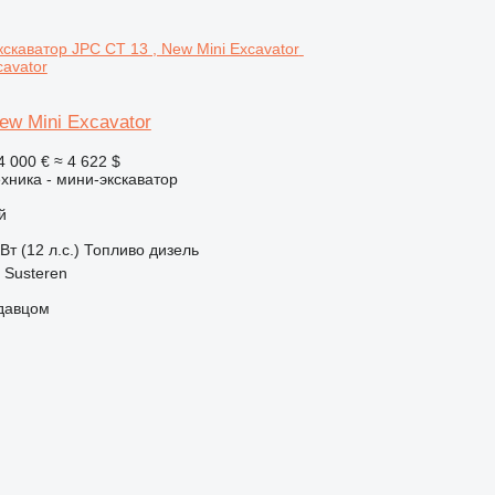
cavator
ew Mini Excavator
4 000 €
≈ 4 622 $
хника - мини-экскаватор
й
Вт (12 л.с.)
Топливо
дизель
 Susteren
одавцом