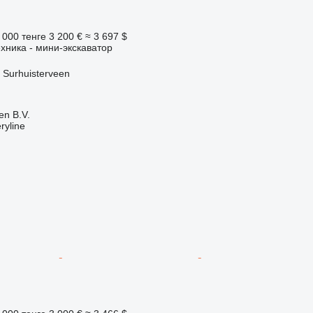
 000 тенге
3 200 €
≈ 3 697 $
хника - мини-экскаватор
Surhuisterveen
en B.V.
ryline