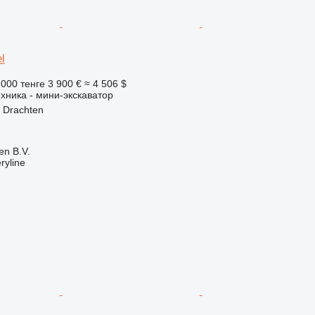
l
 000 тенге
3 900 €
≈ 4 506 $
хника - мини-экскаватор
 Drachten
en B.V.
ryline