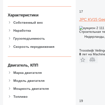
589
826
17
906
Характеристики
907
JPC KV15 Gee
Собственный вес
908
2 111
910
Наработка
Строительная те
914
Нидерланды,
Грузоподъемность
918
Скорость передвижения
924
Troostwijk Veiling
926
8
лет на Machine
928
930
Двигатель, КПП
938
Марка двигателя
950
Модель двигателя
953
955
Мощность двигателя
962
Топливо
963
19
966