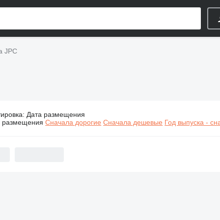
а JPC
тировка
:
Дата размещения
Строительная техника JPC
а размещения
Сначала дорогие
Сначала дешевые
Год выпуска - с