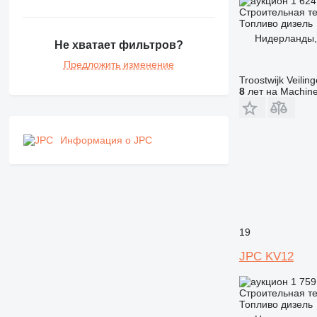
1 624
NR
Строительная те
PM
Топливо
дизель
RM
Нидерланды, 
Не хватает фильтров?
Предложить изменение
Troostwijk Veiling
8
лет на Machine
Информация о JPC
19
JPC KV12
1 759
Строительная те
Топливо
дизель