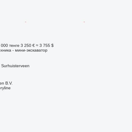
 000 тенге
3 250 €
≈ 3 755 $
хника - мини-экскаватор
Surhuisterveen
en B.V.
ryline