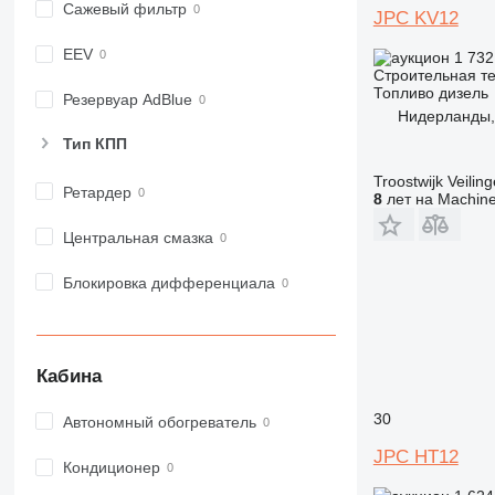
Сажевый фильтр
JPC KV12
972
973
EEV
1 732
980
Строительная те
Топливо
дизель
982
Резервуар AdBlue
Нидерланды, 
988
Тип КПП
990
992
Troostwijk Veiling
Ретардер
8
лет на Machine
AP
C-series
Центральная смазка
CB
Блокировка дифференциала
CS
D series
E-series
F-series
Кабина
GC
IT
30
Автономный обогреватель
M-series
JPC HT12
Кондиционер
MH