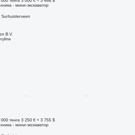
 000 тенге
3 000 €
≈ 3 466 $
хника - мини-экскаватор
Surhuisterveen
en B.V.
ryline
 000 тенге
3 250 €
≈ 3 755 $
хника - мини-экскаватор