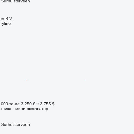
Surhuisterveen
en B.V.
ryline
 000 тенге
3 250 €
≈ 3 755 $
хника - мини-экскаватор
Surhuisterveen