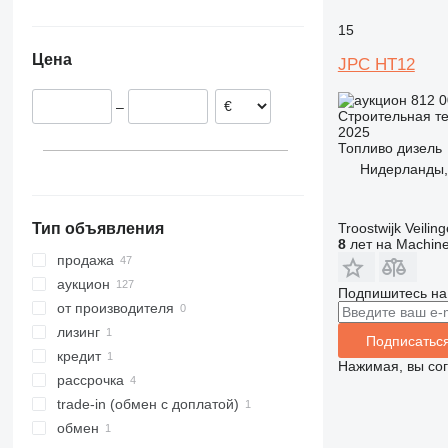
Бельгия
Украина
308
426
2646
PR
L-series
XG
15
Испания
311
427
3246
R-series
LM
XM
Цена
JPC HT12
Великобритания
312
435S
3369
SD
XP
Германия
313
436
3394
XR
812 0
–
Франция
314
437
4069
XS
Строительная те
2025
Италия
315
456
4394
XZ
Топливо
дизель
Румыния
316
457
E-series
ZL
Нидерланды, 
показать все
317
8008
Liftlux
318
8018
Pecolift
Troostwijk Veiling
Тип объявления
319
8025
R-series
8
лет на Machine
320
8026
Toucan
продажа
321
8030
аукцион
Подпишитесь на
322
8035
от производителя
323
CT
лизинг
Подписатьс
324
JS
кредит
Нажимая, вы со
325
JZ
рассрочка
326
NXT
trade-in (обмен с доплатой)
329
S-Series
обмен