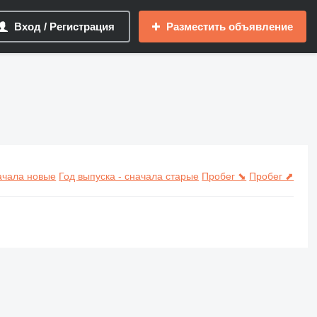
Вход / Регистрация
Разместить объявление
начала новые
Год выпуска - сначала старые
Пробег ⬊
Пробег ⬈