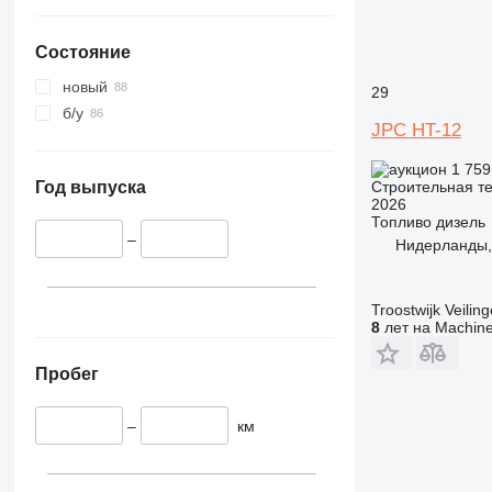
330
TM
336
VMT
Состояние
340
Vibromax
345
новый
29
349
б/у
JPC HT-12
350
365
1 759
374
Строительная те
Год выпуска
2026
390
Топливо
дизель
395
–
Нидерланды, 
416
420
Troostwijk Veiling
424
8
лет на Machine
426
428
Пробег
430
432
–
км
434
444