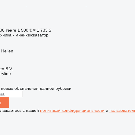
00 тенге
1 500 €
≈ 1 733 $
хника - мини-экскаватор
Heijen
en B.V.
ryline
 новые объявления данной рубрики
я
глашаетесь с нашей
политикой конфиденциальности
и
пользовател