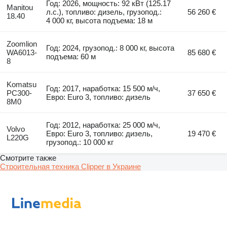
Год: 2026, мощность: 92 кВт (125.17
Manitou
л.с.), топливо: дизель, грузопод.:
56 260 €
18.40
4 000 кг, высота подъема: 18 м
Zoomlion
Год: 2024, грузопод.: 8 000 кг, высота
WA6013-
85 680 €
подъема: 60 м
8
Komatsu
Год: 2017, наработка: 15 500 м/ч,
PC300-
37 650 €
Евро: Euro 3, топливо: дизель
8M0
Год: 2012, наработка: 25 000 м/ч,
Volvo
Евро: Euro 3, топливо: дизель,
19 470 €
L220G
грузопод.: 10 000 кг
Смотрите также
Строительная техника Clipper в Украине