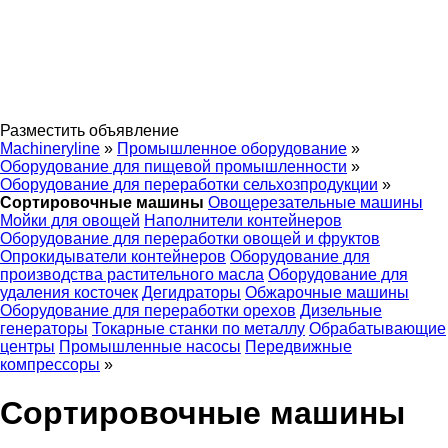
Разместить объявление
Machineryline
»
Промышленное оборудование
»
Оборудование для пищевой промышленности
»
Оборудование для переработки сельхозпродукции
»
Сортировочные машины
Овощерезательные машины
Мойки для овощей
Наполнители контейнеров
Оборудование для переработки овощей и фруктов
Опрокидыватели контейнеров
Оборудование для
производства растительного масла
Оборудование для
удаления косточек
Дегидраторы
Обжарочные машины
Оборудование для переработки орехов
Дизельные
генераторы
Токарные станки по металлу
Обрабатывающие
центры
Промышленные насосы
Передвижные
компрессоры
»
Сортировочные машины