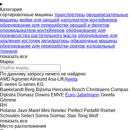
Категория
сортировочные машины
транспортеры
овощерезательные
машины
мойки для овощей
наполнители контейнеров
оборудование для переработки овощей и фруктов
опрокидыватели контейнеров
оборудование для
производства растительного масла
оборудование для
удаления косточек
дегидраторы
обжарочные машины
оборудование для переработки орехов
холодильные
тоннели
показать все
Марка
По данному запросу ничего не найдено
AMD
Agromet
Allround
Asa-Lift
Aweta
E-series
G-series
KG
Baekelandt
Berg
Bijlsma Hercules
Bosch
Christiaens
Compas
Dijkstra
Domasz
Downs
EMVE
Euro-Jabelmann
Greefa
Grimme
RH
Holaras
Javo
Marel
Mini
Newtec
Perfect
Portafill
Rolmet
Schouten
Select
Sorma
Sormac
Stas
Tong
Wolf
показать все
Место расположения