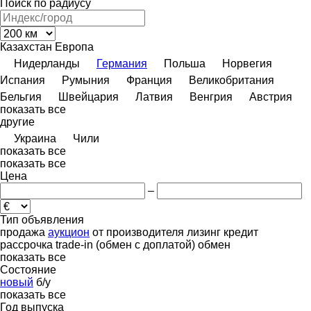
Поиск по радиусу
Казахстан
Европа
Нидерланды
Германия
Польша
Норвегия
Испания
Румыния
Франция
Великобритания
Бельгия
Швейцария
Латвия
Венгрия
Австрия
показать все
другие
Украина
Чили
показать все
показать все
Цена
–
Тип объявления
продажа
аукцион
от производителя
лизинг
кредит
рассрочка
trade-in (обмен с доплатой)
обмен
показать все
Состояние
новый
б/у
показать все
Год выпуска