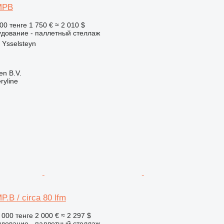
 MPB
00 тенге
1 750 €
≈ 2 010 $
удование - паллетный стеллаж
Ysselsteyn
en B.V.
ryline
P.B / circa 80 lfm
 000 тенге
2 000 €
≈ 2 297 $
удование - паллетный стеллаж