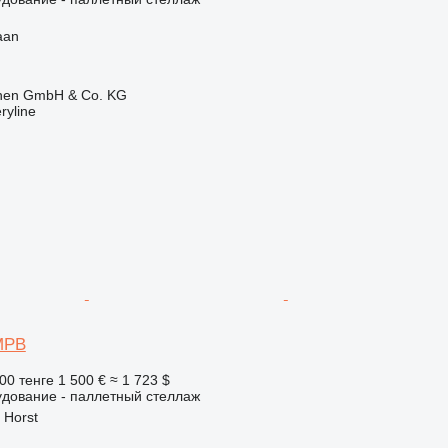
aan
ionen GmbH & Co. KG
ryline
 MPB
00 тенге
1 500 €
≈ 1 723 $
удование - паллетный стеллаж
 Horst