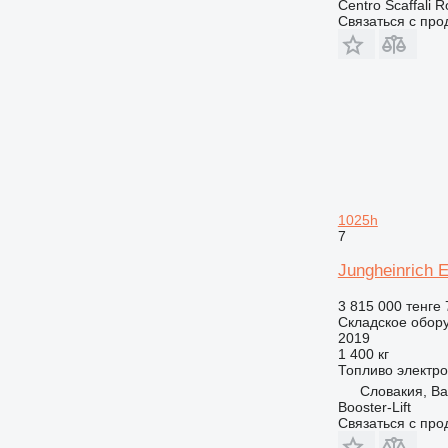
Centro Scaffali Ro
Связаться с пр
1025h
7
Jungheinrich E
3 815 000 тенге
Складское обор
2019
1 400 кг
Топливо
электро
Словакия, Ba
Booster-Lift
Связаться с пр