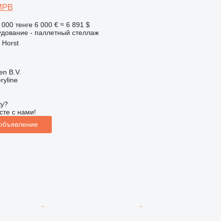
 MPB
 000 тенге
6 000 €
≈ 6 891 $
удование - паллетный стеллаж
 Horst
en B.V.
ryline
ку?
сте с нами!
 объявление