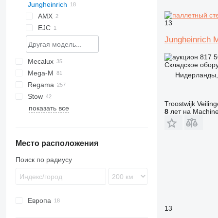
Jungheinrich
SPE
CK
H-series
Profi
SWE
AMX
13
EJC
AMX 10
Jungheinrich
EJC 214
817 5
Mecalux
S-series
Складское обор
Mega-M
Нидерланды, 
Regama
HX
Stow
Troostwijk Veiling
показать все
SPE
8
лет на Machine
SWE
Место расположения
Поиск по радиусу
Европа
13
Польша