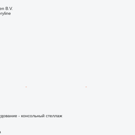
en B.V.
ryline
удование - консольный стеллаж
a