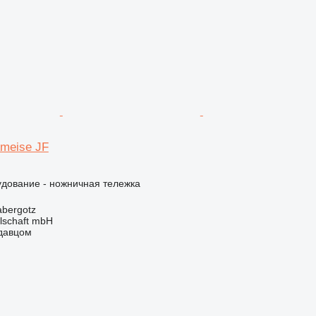
Ameise JF
удование - ножничная тележка
bergotz
llschaft mbH
одавцом