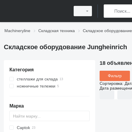
Machineryline
Складская техника
Складское оборудование
Складское оборудование Jungheinrich
18 объявле
Категория
Фильтр
стеллажи для склада
Сортировка
:
Дат
ножничные тележки
паллетные стеллажи
Дата размещен
консольные стеллажи
Марка
Captok
RWE
CarGo