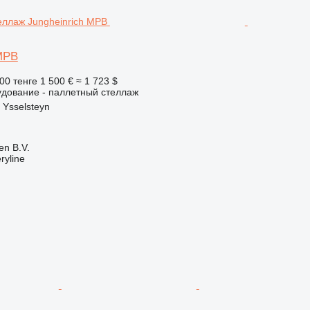
 MPB
00 тенге
1 500 €
≈ 1 723 $
удование - паллетный стеллаж
Ysselsteyn
en B.V.
ryline