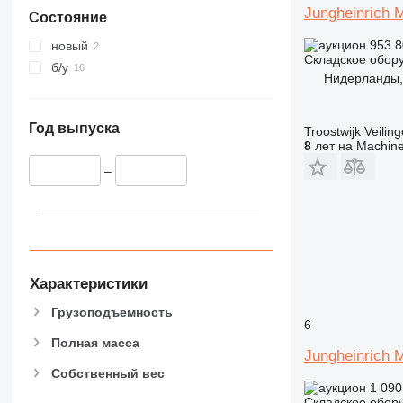
Jungheinrich
Состояние
953 8
новый
Складское обор
б/у
Нидерланды, 
Год выпуска
Troostwijk Veiling
8
лет на Machine
–
Характеристики
Грузоподъемность
6
Полная масса
Jungheinrich M
Собственный вес
1 090
Складское обор