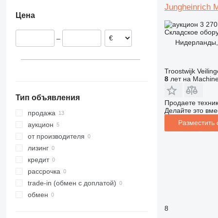
Нидерланды
Jungheinrich
Цена
Германия
3 270
Словакия
Складское обор
–
Румыния
Нидерланды,
Италия
Troostwijk Veiling
8
лет на Machine
Тип объявления
Продаете техни
Делайте это вме
продажа
Разместить
аукцион
от производителя
лизинг
кредит
рассрочка
trade-in (обмен с доплатой)
обмен
8