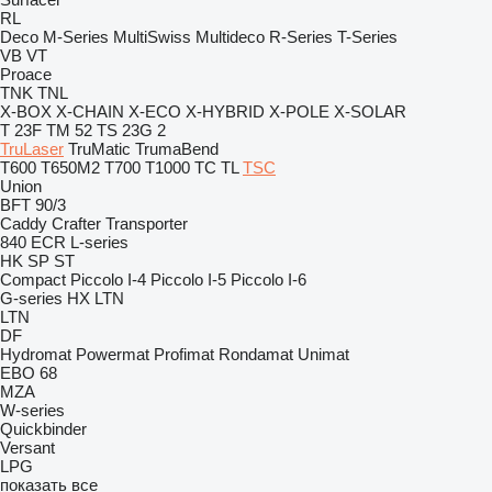
RL
Deco
M-Series
MultiSwiss
Multideco
R-Series
T-Series
VB
VT
Proace
TNK
TNL
X-BOX
X-CHAIN
X-ECO
X-HYBRID
X-POLE
X-SOLAR
T 23F
TM 52
TS 23G 2
TruLaser
TruMatic
TrumaBend
T600
T650M2
T700
T1000
TC
TL
TSC
Union
BFT 90/3
Caddy
Crafter
Transporter
840
ECR
L-series
HK
SP
ST
Compact
Piccolo I-4
Piccolo I-5
Piccolo I-6
G-series
HX
LTN
LTN
DF
Hydromat
Powermat
Profimat
Rondamat
Unimat
EBO 68
MZA
W-series
Quickbinder
Versant
LPG
показать все