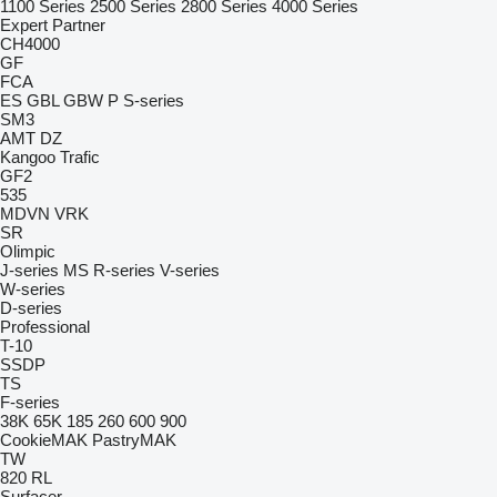
1100 Series
2500 Series
2800 Series
4000 Series
Expert
Partner
CH4000
GF
FCA
ES
GBL
GBW
P
S-series
SM3
AMT
DZ
Kangoo
Trafic
GF2
535
MDVN
VRK
SR
Olimpic
J-series
MS
R-series
V-series
W-series
D-series
Professional
T-10
SSDP
TS
F-series
38K
65K
185
260
600
900
CookieMAK
PastryMAK
TW
820
RL
Surfacer