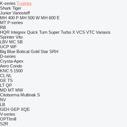
K-series
T-series
Shark
Tiger
Junior
Variosteff
MH 400 P
MH 500 W
MH 600 E
MT
P-series
RB
HQR
Integrex
Quick Turn
Super Turbo X
VCS
VTC
Variaxis
Sprinter
Vito
LBV
MC
SB
UCP
WF
Big Blue
Bobcat
Gold Star
SRH
D-series
Crysta-Apex
Aero
Condo
KNC 5 1500
CL
NL
GE
TS
LT
QP
MD
MT
MW
Citoborma
Multinak S
NV
LB
GEH
GEP
XQE
V-series
OPTImill
S2R