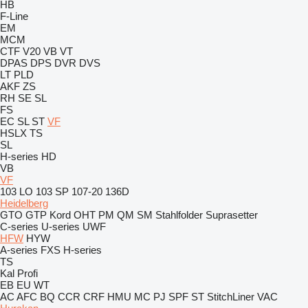
HB
F-Line
EM
MCM
CTF
V20
VB
VT
DPAS
DPS
DVR
DVS
LT
PLD
AKF
ZS
RH
SE
SL
FS
EC
SL
ST
VF
HSLX
TS
SL
H-series
HD
VB
VF
103 LO
103 SP
107-20
136D
Heidelberg
GTO
GTP
Kord
OHT
PM
QM
SM
Stahlfolder
Suprasetter
C-series
U-series
UWF
HFW
HYW
A-series
FXS
H-series
TS
Kal
Profi
EB
EU
WT
AC
AFC
BQ
CCR
CRF
HMU
MC
PJ
SPF
ST
StitchLiner
VAC