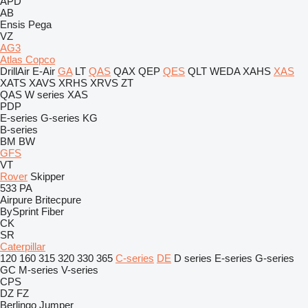
APD
AB
Ensis
Pega
VZ
AG3
Atlas Copco
DrillAir
E-Air
GA
LT
QAS
QAX
QEP
QES
QLT
WEDA
XAHS
XAS
XATS
XAVS
XRHS
XRVS
ZT
QAS
W series
XAS
PDP
E-series
G-series
KG
B-series
BM
BW
GFS
VT
Rover
Skipper
533
PA
Airpure
Britecpure
BySprint Fiber
CK
SR
Caterpillar
120
160
315
320
330
365
C-series
DE
D series
E-series
G-series
GC
M-series
V-series
CPS
DZ
FZ
Berlingo
Jumper