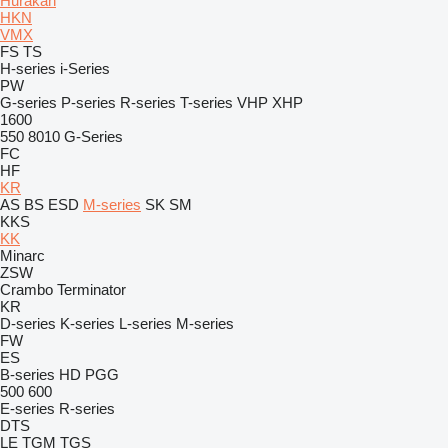
Hurakan
HKN
VMX
FS
TS
H-series
i-Series
PW
G-series
P-series
R-series
T-series
VHP
XHP
1600
550
8010
G-Series
FC
HF
KR
AS
BS
ESD
M-series
SK
SM
KKS
KK
Minarc
ZSW
Crambo
Terminator
KR
D-series
K-series
L-series
M-series
FW
ES
B-series
HD
PGG
500
600
E-series
R-series
DTS
LE
TGM
TGS