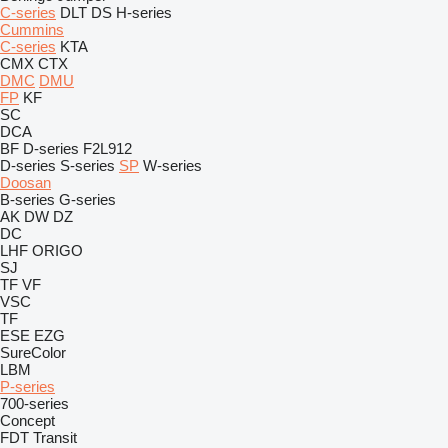
C-series
DLT
DS
H-series
Cummins
C-series
KTA
CMX
CTX
DMC
DMU
FP
KF
SC
DCA
BF
D-series
F2L912
D-series
S-series
SP
W-series
Doosan
B-series
G-series
AK
DW
DZ
DC
LHF
ORIGO
SJ
TF
VF
VSC
TF
ESE
EZG
SureColor
LBM
P-series
700-series
Concept
FDT
Transit