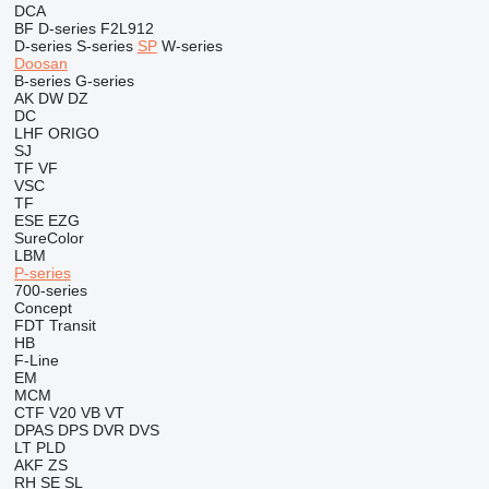
DCA
BF
D-series
F2L912
D-series
S-series
SP
W-series
Doosan
B-series
G-series
AK
DW
DZ
DC
LHF
ORIGO
SJ
TF
VF
VSC
TF
ESE
EZG
SureColor
LBM
P-series
700-series
Concept
FDT
Transit
HB
F-Line
EM
MCM
CTF
V20
VB
VT
DPAS
DPS
DVR
DVS
LT
PLD
AKF
ZS
RH
SE
SL