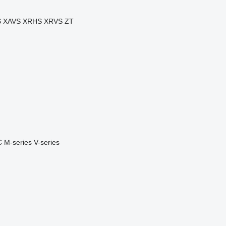
S
XAVS
XRHS
XRVS
ZT
C
M-series
V-series