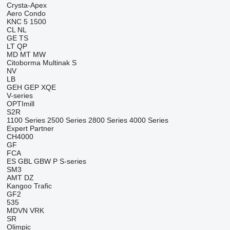
Crysta-Apex
Aero
Condo
KNC 5 1500
CL
NL
GE
TS
LT
QP
MD
MT
MW
Citoborma
Multinak S
NV
LB
GEH
GEP
XQE
V-series
OPTImill
S2R
1100 Series
2500 Series
2800 Series
4000 Series
Expert
Partner
CH4000
GF
FCA
ES
GBL
GBW
P
S-series
SM3
AMT
DZ
Kangoo
Trafic
GF2
535
MDVN
VRK
SR
Olimpic