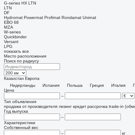
G-series
HX
LTN
LTN
DF
Hydromat
Powermat
Profimat
Rondamat
Unimat
EBO 68
MZA
W-series
Quickbinder
Versant
LPG
показать все
Место расположения
Поиск по радиусу
Казахстан
Европа
Нидерланды
Испания
Польша
Греция
Италия
Цена
–
Тип объявления
продажа
от производителя
лизинг
кредит
рассрочка
trade-in (об
Год выпуска
–
Характеристики
Собственный вес
–
кг