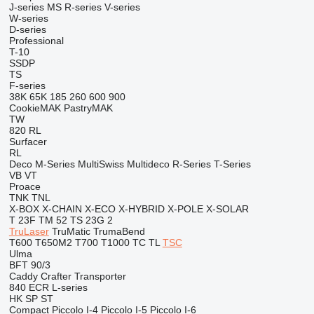
J-series
MS
R-series
V-series
W-series
D-series
Professional
T-10
SSDP
TS
F-series
38K
65K
185
260
600
900
CookieMAK
PastryMAK
TW
820
RL
Surfacer
RL
Deco
M-Series
MultiSwiss
Multideco
R-Series
T-Series
VB
VT
Proace
TNK
TNL
X-BOX
X-CHAIN
X-ECO
X-HYBRID
X-POLE
X-SOLAR
T 23F
TM 52
TS 23G 2
TruLaser
TruMatic
TrumaBend
T600
T650M2
T700
T1000
TC
TL
TSC
Ulma
BFT 90/3
Caddy
Crafter
Transporter
840
ECR
L-series
HK
SP
ST
Compact
Piccolo I-4
Piccolo I-5
Piccolo I-6