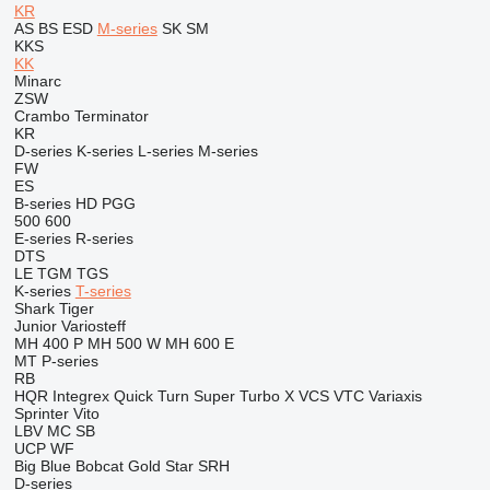
KR
AS
BS
ESD
M-series
SK
SM
KKS
KK
Minarc
ZSW
Crambo
Terminator
KR
D-series
K-series
L-series
M-series
FW
ES
B-series
HD
PGG
500
600
E-series
R-series
DTS
LE
TGM
TGS
K-series
T-series
Shark
Tiger
Junior
Variosteff
MH 400 P
MH 500 W
MH 600 E
MT
P-series
RB
HQR
Integrex
Quick Turn
Super Turbo X
VCS
VTC
Variaxis
Sprinter
Vito
LBV
MC
SB
UCP
WF
Big Blue
Bobcat
Gold Star
SRH
D-series