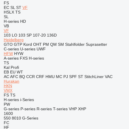
FS
EC
SL
ST
VF
HSLX
TS
SL
H-series
HD
VB
VF
103 LO
103 SP
107-20
136D
Heidelberg
GTO
GTP
Kord
OHT
PM
QM
SM
Stahlfolder
Suprasetter
C-series
U-series
UWF
HFW
HYW
A-series
FXS
H-series
TS
Kal
Profi
EB
EU
WT
AC
AFC
BQ
CCR
CRF
HMU
MC
PJ
SPF
ST
StitchLiner
VAC
Hurakan
HKN
VMX
FS
TS
H-series
i-Series
PW
G-series
P-series
R-series
T-series
VHP
XHP
1600
550
8010
G-Series
FC
HF