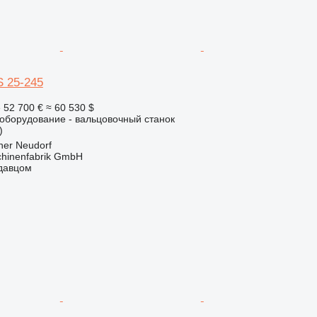
S 25-245
е
52 700 €
≈ 60 530 $
борудование - вальцовочный станок
)
ner Neudorf
hinenfabrik GmbH
одавцом