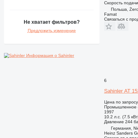
Скорость подач
Польша, Żer
Famat
Связаться с пр
Не хватает фильтров?
Предложить изменение
Информация о Sahinler
6
Sahinler AT 15
Цена по запросу
Промышленное о
1997
10.2 л.с. (7.5 кВт
Давление
244 б
Германия, Ni
Heinz Sanders 
Связаться с пр