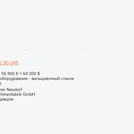
S 30-245
е
55 900 €
≈ 64 200 $
борудование - вальцовочный станок
)
ner Neudorf
hinenfabrik GmbH
одавцом