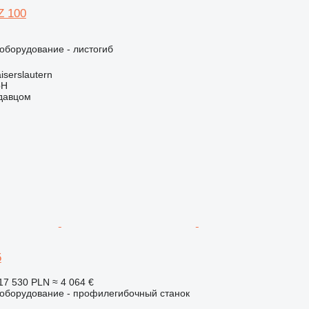
Z 100
борудование - листогиб
iserslautern
bH
одавцом
5
17 530 PLN
≈ 4 064 €
борудование - профилегибочный станок