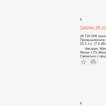
5
Sahinler 4R H
28 720 000 тенг
Промышленное о
10.2 л.с. (7.5 кВт
Австрия, Wie
Hesse + Co Masc
Связаться с пр
6