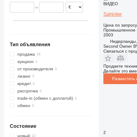
Польша
ВИДЕО
–
Sahinler
Цена по запросу
Промышленное о
2003
Нидерланды,
Тип объявления
Second Owner B
Связаться с пр
продажа
аукцион
Продаете техни
от производителя
Делайте это вме
лизинг
Разместить
кредит
рассрочка
trade-in (обмен с доплатой)
обмен
Состояние
2
новый