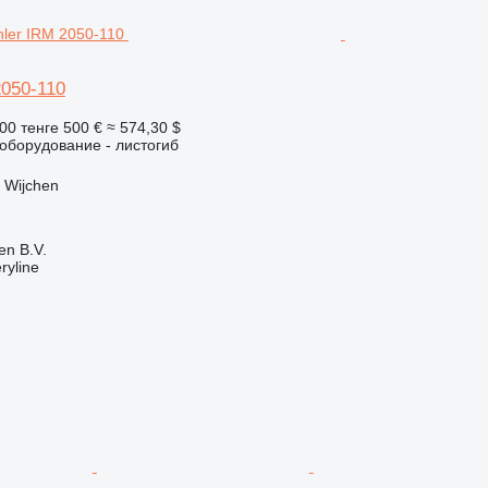
2050-110
00 тенге
500 €
≈ 574,30 $
борудование - листогиб
 Wijchen
en B.V.
ryline