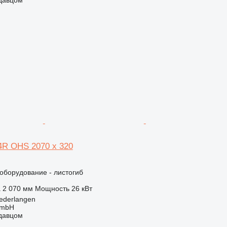
4R OHS 2070 x 320
борудование - листогиб
а
2 070 мм
Мощность
26 кВт
ederlangen
GmbH
одавцом