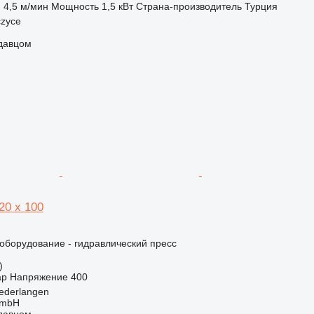
и
4,5 м/мин
Мощность
1,5 кВт
Страна-производитель
Турция
czyce
одавцом
20 x 100
борудование - гидравлический пресс
)
ар
Напряжение
400
ederlangen
GmbH
одавцом