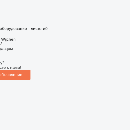
борудование - листогиб
 Wijchen
V
одавцом
ку?
сте с нами!
 объявление