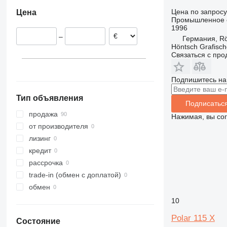
Oranienburg
Франция
Цена по запросу
Цена
Emskirchen
Испания
Промышленное о
Hamburg
Нидерланды
1996
–
Германия, Rö
Weil der Stadt
Höntsch Grafisc
Rösrath
Связаться с пр
Remscheid
Verl
Подпишитесь на
Kaarst
Тип объявления
Подписатьс
продажа
Нажимая, вы со
от производителя
лизинг
кредит
рассрочка
trade-in (обмен с доплатой)
обмен
10
Polar 115 X
Состояние