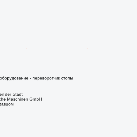
борудование - переворотчик стопы
г
l der Stadt
sche Maschinen GmbH
одавцом