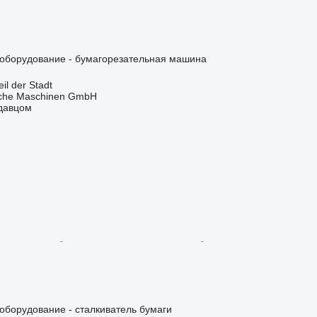
борудование - бумагорезательная машина
l der Stadt
sche Maschinen GmbH
одавцом
борудование - сталкиватель бумаги