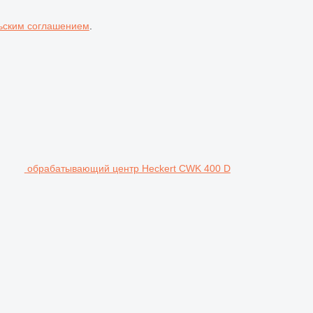
ьским соглашением
.
обрабатывающий центр Heckert CWK 400 D