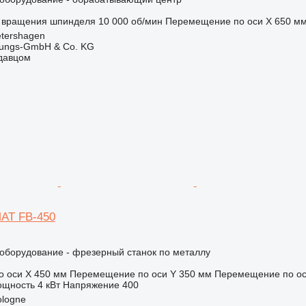
 вращения шпинделя
10 000 об/мин
Перемещение по оси X
650 м
tershagen
rtungs-GmbH & Co. KG
одавцом
AT FB-450
борудование - фрезерный станок по металлу
 оси X
450 мм
Перемещение по оси Y
350 мм
Перемещение по ос
щность
4 кВт
Напряжение
400
ologne