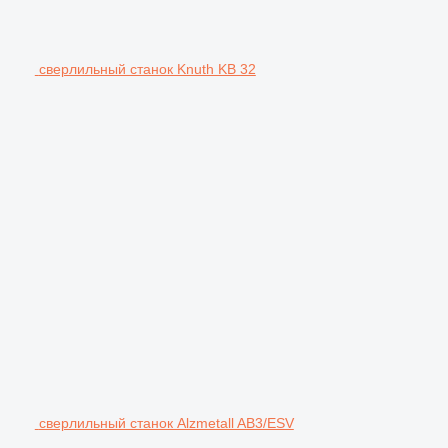
сверлильный станок Knuth KB 32
сверлильный станок Alzmetall AB3/ESV