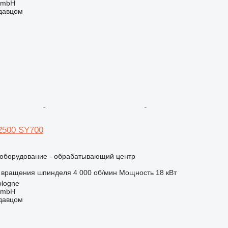
GmbH
одавцом
 2500 SY700
борудование - обрабатывающий центр
 вращения шпинделя
4 000 об/мин
Мощность
18 кВт
ologne
GmbH
одавцом