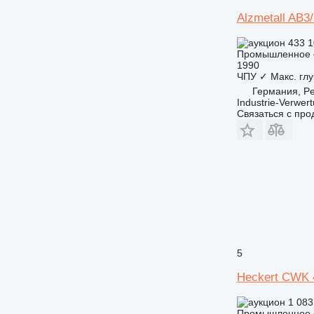
Alzmetall AB3
433 1
Промышленное о
1990
ЧПУ
✓
Макс. гл
Германия, Pe
Industrie-Verwe
Связаться с пр
5
Heckert CWK 
1 083
Промышленное о