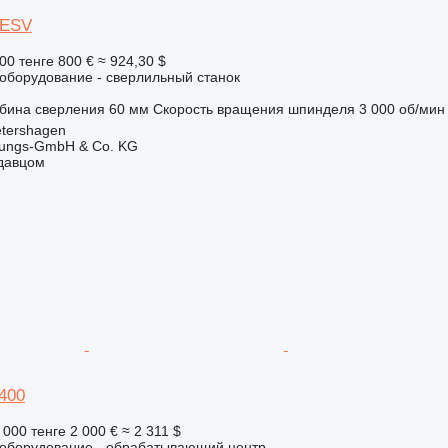
/ESV
00 тенге
800 €
≈ 924,30 $
борудование - сверлильный станок
убина сверления
60 мм
Скорость вращения шпинделя
3 000 об/мин
tershagen
rtungs-GmbH & Co. KG
одавцом
400
 000 тенге
2 000 €
≈ 2 311 $
борудование - обрабатывающий центр