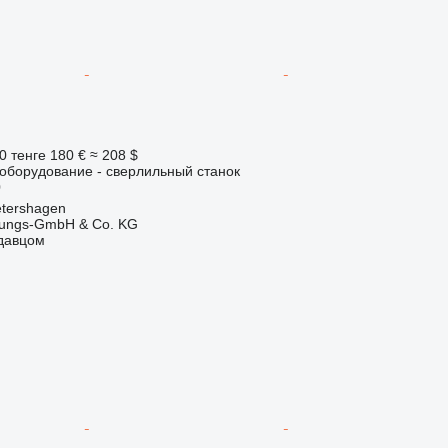
0 тенге
180 €
≈ 208 $
борудование - сверлильный станок
0
tershagen
rtungs-GmbH & Co. KG
одавцом