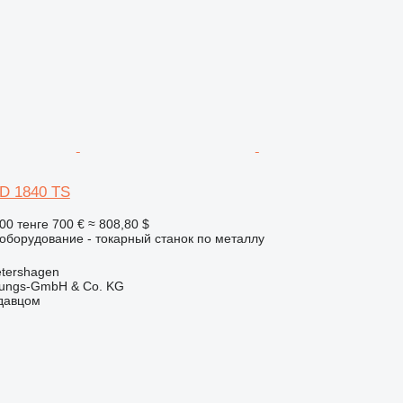
 D 1840 TS
00 тенге
700 €
≈ 808,80 $
борудование - токарный станок по металлу
tershagen
rtungs-GmbH & Co. KG
одавцом