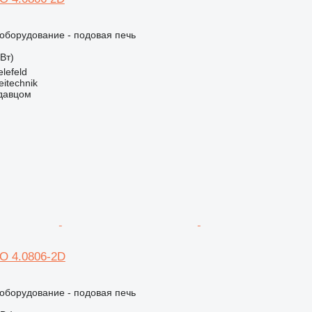
борудование - подовая печь
кВт)
lefeld
eitechnik
одавцом
O 4.0806-2D
борудование - подовая печь