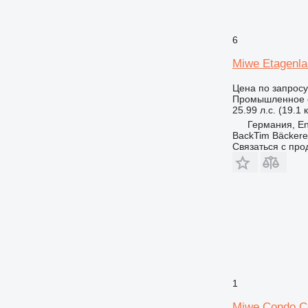
6
Miwe Etagenl
Цена по запросу
Промышленное о
25.99 л.с. (19.1 
Германия, E
BackTim Bäckere
Связаться с пр
1
Miwe Condo C