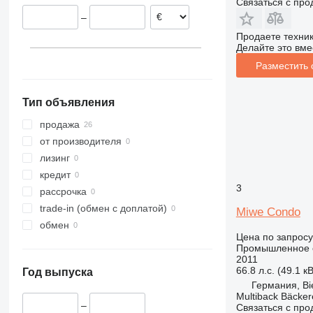
Связаться с пр
–
Продаете техни
Делайте это вме
Разместить
Тип объявления
продажа
от производителя
лизинг
кредит
3
рассрочка
trade-in (обмен с доплатой)
Miwe Condo
обмен
Цена по запросу
Промышленное о
2011
66.8 л.с. (49.1 кВ
Год выпуска
Германия, Bie
Multiback Bäcker
–
Связаться с пр