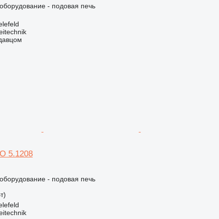
борудование - подовая печь
lefeld
eitechnik
одавцом
O 5.1208
борудование - подовая печь
т)
lefeld
eitechnik