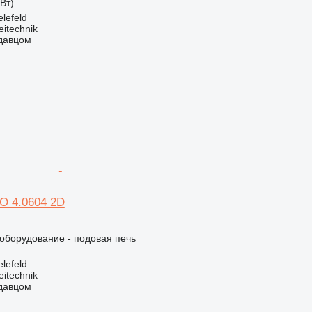
кВт)
lefeld
eitechnik
одавцом
O 4.0604 2D
борудование - подовая печь
lefeld
eitechnik
одавцом