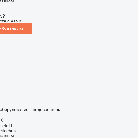
одавцом
ку?
сте с нами!
 объявление
борудование - подовая печь
т)
lefeld
eitechnik
одавцом