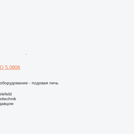
O 5.0806
борудование - подовая печь
lefeld
eitechnik
одавцом