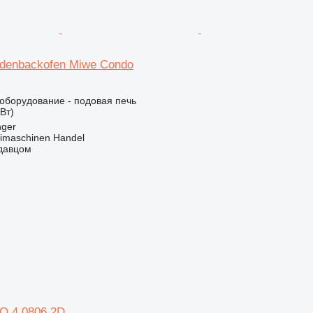
adenbackofen Miwe Condo
борудование - подовая печь
кВт)
nger
imaschinen Handel
одавцом
O 4.0806 2D