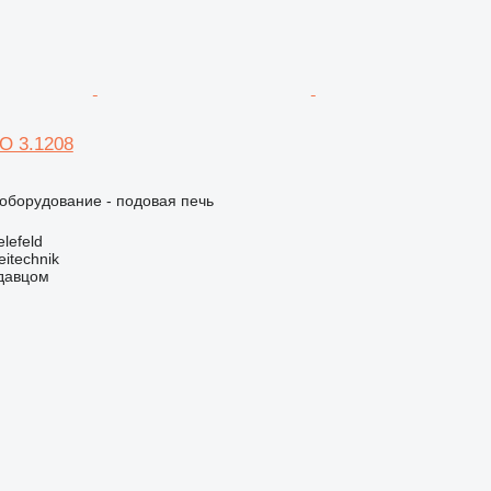
O 3.1208
борудование - подовая печь
lefeld
eitechnik
одавцом