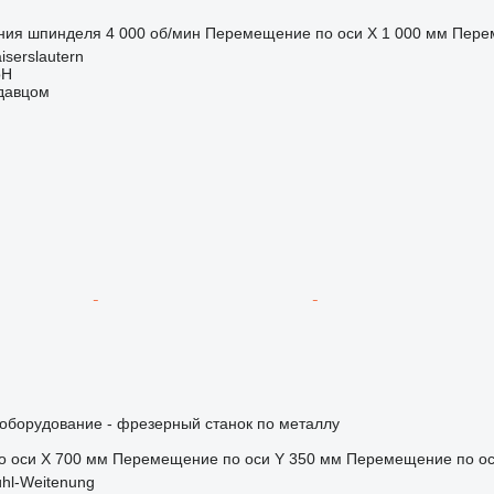
ния шпинделя
4 000 об/мин
Перемещение по оси X
1 000 мм
Пере
iserslautern
bH
одавцом
борудование - фрезерный станок по металлу
 оси X
700 мм
Перемещение по оси Y
350 мм
Перемещение по ос
hl-Weitenung