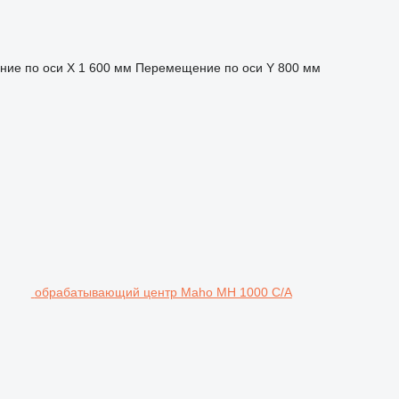
ие по оси X
1 600 мм
Перемещение по оси Y
800 мм
обрабатывающий центр Maho MH 1000 C/A