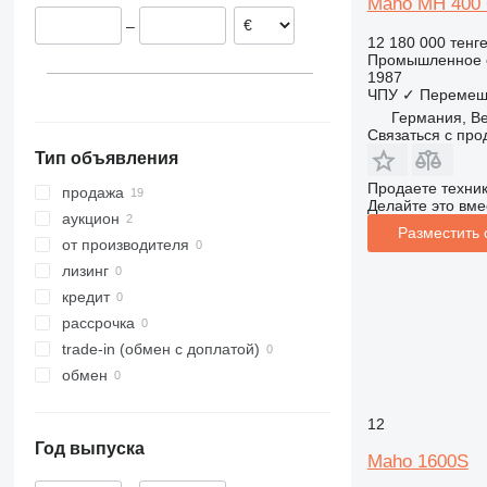
Maho MH 400
Kaiserslautern
Швейцария
–
Oldenburg
Словакия
12 180 000 тенг
Wuppertal
Испания
Промышленное о
1987
ЧПУ
✓
Перемещ
Германия, B
Связаться с пр
Тип объявления
Продаете техни
продажа
Делайте это вме
аукцион
Разместить
от производителя
лизинг
кредит
рассрочка
trade-in (обмен с доплатой)
обмен
12
Год выпуска
Maho 1600S