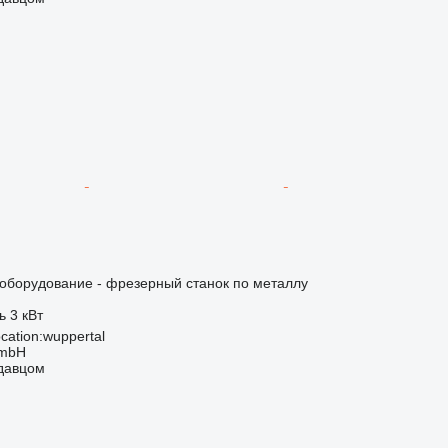
борудование - фрезерный станок по металлу
ь
3 кВт
cation:wuppertal
GmbH
одавцом