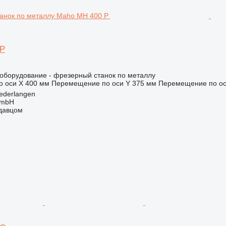
 P
борудование - фрезерный станок по металлу
 оси X
400 мм
Перемещение по оси Y
375 мм
Перемещение по ос
ederlangen
GmbH
одавцом