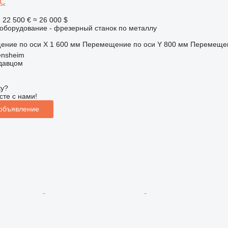
 C
е
22 500 €
≈ 26 000 $
борудование - фрезерный станок по металлу
ение по оси X
1 600 мм
Перемещение по оси Y
800 мм
Перемещен
ensheim
одавцом
ку?
сте с нами!
 объявление