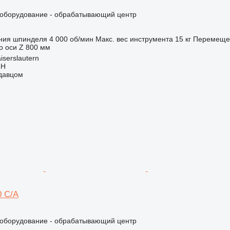
борудование - обрабатывающий центр
ния шпинделя
4 000 об/мин
Макс. вес инструмента
15 кг
Перемещен
 оси Z
800 мм
iserslautern
bH
одавцом
 C/A
борудование - обрабатывающий центр