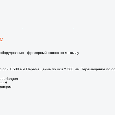
 M
борудование - фрезерный станок по металлу
 оси X
500 мм
Перемещение по оси Y
380 мм
Перемещение по ос
ederlangen
GmbH
одавцом