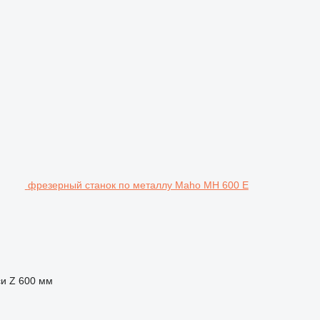
фрезерный станок по металлу Maho MH 600 E
и Z
600 мм