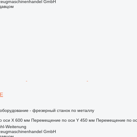
kzeugmaschinenhandel GmbH
одавцом
 E
борудование - фрезерный станок по металлу
 оси X
600 мм
Перемещение по оси Y
450 мм
Перемещение по ос
hl-Weitenung
kzeugmaschinenhandel GmbH
одавцом