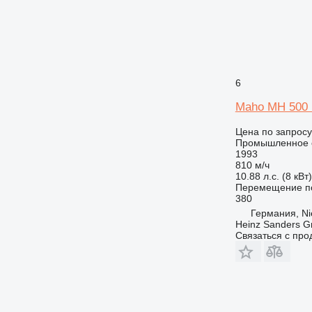
6
Maho MH 500
Цена по запросу
Промышленное о
1993
810 м/ч
10.88 л.с. (8 кВт)
Перемещение по
380
Германия, Ni
Heinz Sanders 
Связаться с пр