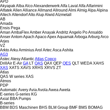
APD
Akyapak
Alba
Alco
Alexanderwerk
Alfa Laval
Alfa
Alfarimini
Alfatek
Allen
Alliance
Allmand
Allround
Almi
Almig
Alpa
Alpina
Altech
Altendorf
Alto
Alup
Alwid
Alzmetall
AB
Amada
Ensis
Pega
Aman
AmbaFlex
Amber
Anayak
Andritz
Angelo Po
Ansaldo
Anser
Antom
Apach
Apaco
Apex
Aquamak
Arboga
Arburg
Arco
Arjes
VZ
Arkto
Arku
Arminius
Arol
Artec
Asca
Ashita
AG3
Astec
Atesy
Atlantic
Atlas Copco
DrillAir
E-Air
GA
LT
QAS
QAX
QEP
QES
QLT
WEDA
XAHS
XAS
XATS
XAVS
XRHS
XRVS
ZT
Atlas
QAS
W series
XAS
Atmos
PDP
Automatic
Avery
Avia
Avola
Awea
Aweta
E-series
G-series
KG
Axial
BBA Pumps
B-series
BBM
BDS Maschinen
BHS
BLM Group
BMF
BMS
BOMAG