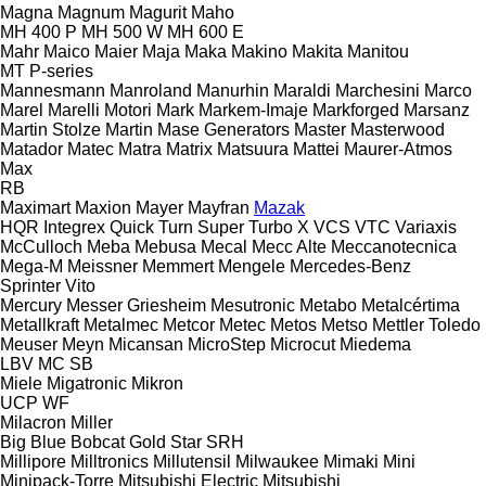
Magna
Magnum
Magurit
Maho
MH 400 P
MH 500 W
MH 600 E
Mahr
Maico
Maier
Maja
Maka
Makino
Makita
Manitou
MT
P-series
Mannesmann
Manroland
Manurhin
Maraldi
Marchesini
Marco
Marel
Marelli Motori
Mark
Markem-Imaje
Markforged
Marsanz
Martin Stolze
Martin
Mase Generators
Master
Masterwood
Matador
Matec
Matra
Matrix
Matsuura
Mattei
Maurer-Atmos
Max
RB
Maximart
Maxion
Mayer
Mayfran
Mazak
HQR
Integrex
Quick Turn
Super Turbo X
VCS
VTC
Variaxis
McCulloch
Meba
Mebusa
Mecal
Mecc Alte
Meccanotecnica
Mega-M
Meissner
Memmert
Mengele
Mercedes-Benz
Sprinter
Vito
Mercury
Messer Griesheim
Mesutronic
Metabo
Metalcértima
Metallkraft
Metalmec
Metcor
Metec
Metos
Metso
Mettler Toledo
Meuser
Meyn
Micansan
MicroStep
Microcut
Miedema
LBV
MC
SB
Miele
Migatronic
Mikron
UCP
WF
Milacron
Miller
Big Blue
Bobcat
Gold Star
SRH
Millipore
Milltronics
Millutensil
Milwaukee
Mimaki
Mini
Minipack-Torre
Mitsubishi Electric
Mitsubishi