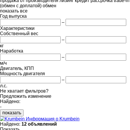
продажа
от производителя
лизинг
кредит
рассрочка
trade-in
(обмен с доплатой)
обмен
показать все
Год выпуска
–
Характеристики
Собственный вес
–
кг
Наработка
–
м/ч
Двигатель, КПП
Мощность двигателя
–
л.с.
Не хватает фильтров?
Предложить изменение
Найдено:
-
показать
Информация о Krumbein
Найдено:
12 объявлений
Показать