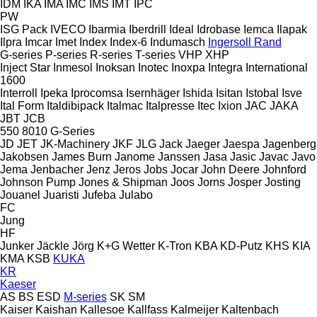
IDM
IKA
IMA
IMC
IMS
IMT
IPC
PW
ISG Pack
IVECO
Ibarmia
Iberdrill
Ideal
Idrobase
Iemca
Ilapak
Ilpra
Imcar
Imet
Index
Index-6
Indumasch
Ingersoll Rand
G-series
P-series
R-series
T-series
VHP
XHP
Inject Star
Inmesol
Inoksan
Inotec
Inoxpa
Integra
International
1600
Interroll
Ipeka
Iprocomsa
Isernhäger
Ishida
Isitan
Istobal
Isve
Ital Form
Italdibipack
Italmac
Italpresse
Itec
Ixion
JAC
JAKA
JBT
JCB
550
8010
G-Series
JD
JET
JK-Machinery
JKF
JLG
Jack
Jaeger
Jaespa
Jagenberg
Jakobsen
James Burn
Janome
Janssen
Jasa
Jasic
Javac
Javo
Jema
Jenbacher
Jenz
Jeros
Jobs
Jocar
John Deere
Johnford
Johnson Pump
Jones & Shipman
Joos
Jorns
Josper
Josting
Jouanel
Juaristi
Jufeba
Julabo
FC
Jung
HF
Junker
Jäckle
Jörg
K+G Wetter
K-Tron
KBA
KD-Putz
KHS
KIA
KMA
KSB
KUKA
KR
Kaeser
AS
BS
ESD
M-series
SK
SM
Kaiser
Kaishan
Kallesoe
Kallfass
Kalmeijer
Kaltenbach