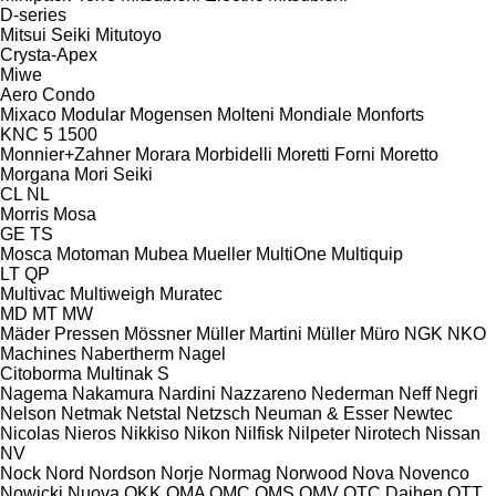
D-series
Mitsui Seiki
Mitutoyo
Crysta-Apex
Miwe
Aero
Condo
Mixaco
Modular
Mogensen
Molteni
Mondiale
Monforts
KNC 5 1500
Monnier+Zahner
Morara
Morbidelli
Moretti Forni
Moretto
Morgana
Mori Seiki
CL
NL
Morris
Mosa
GE
TS
Mosca
Motoman
Mubea
Mueller
MultiOne
Multiquip
LT
QP
Multivac
Multiweigh
Muratec
MD
MT
MW
Mäder Pressen
Mössner
Müller Martini
Müller
Müro
NGK
NKO
Machines
Nabertherm
Nagel
Citoborma
Multinak S
Nagema
Nakamura
Nardini
Nazzareno
Nederman
Neff
Negri
Nelson
Netmak
Netstal
Netzsch
Neuman & Esser
Newtec
Nicolas
Nieros
Nikkiso
Nikon
Nilfisk
Nilpeter
Nirotech
Nissan
NV
Nock
Nord
Nordson
Norje
Normag
Norwood
Nova
Novenco
Nowicki
Nuova
OKK
OMA
OMC
OMS
OMV
OTC Daihen
OTT