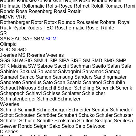
Robust
Robustezza
Rockwell
Rojek
Roka
Roland
Roller
Rollmatic
Rollomatic
Rolls-Royce
Rolmet
Roluft
Romaco
Romi
Rondo
Rosa
Rosenberg
Rossi
Rotair
MDVN
VRK
Rothenberger
Rotor
Rotox
Roundo
Rousselet Robatel
Royal
Ruck
Ryobi
Röders TEC
Röschermatic
Rösler
Rühle
SR
SAB
SAC
SAF
SBM
SCM
Olimpic
SDD
SDMO
J-series
MS
R-series
V-series
SGS
SHW
SIG
SIMUL
SIP
SIPA
SISE
SM
SMD
SMG
SMP
STK Makina
SW
Sabroe
Sacchi
Sachman
Saeilo
Safan
Safe
Sahinler
Sakurai
Salvador
Salvagnini
Salvamac
Samag
Samaref
Samco
Samon
Samsung
Sanders
Sandingmaster
Sandretto
Sartorius
Sato
Scan
Scania
Scantool
Schaublin
Schaudt Mikrosa
Schechtl
Scheer
Schelling
Schenck
Schenk
Scheppach
Schiavi
Schiess
Schlatter
Schleicher
Schmalenberger
Schmedt
Schmelzer
W-series
Schmid
Schmidt
Schneeberger
Schneider Senator
Schneider
Schott
Schouten
Schröder
Schubert
Schuko
Schuler
Schuster
Schäffer
Schüco
Schütte
Scotsman
Sculfort
Sealpac
Seditesa
Seewer Rondo
Seiger
Seko
Selco
Selo
Selwood
D-series