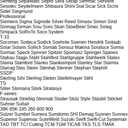
Senfeng
SepaMatic
Sepro
Sera
Serap
Serrmac
Servolift
Sesotec
Seydelmann
Shibaura
Shini
Siat
Sicar
Sick
Sicmi
Sidel
Siegmund
Professional
Siemens
Sigma
Signode
Silver Reed
Simasv
Simon
Sind
Sinmag
Sirman
Sisu
Sixis
Skan
SlowBeer
Smec
Smeg
Smipack
SoRoTo
Soco System
T-10
Socomec
Sodeca
Sodick
Soehnle
Soenen Hendrik
Soitaab
Solar
Solaris
Sollich
Somab
Sonsuz Makina
Soraluce
Sorma
Sormac
Speck
Spinner
Spitzer
Spomasz
Springer
Spänex
Stabau
Stago
Stahl
Stahlfest
Stahlgruppe
Stahlwerk
Stalex
Stama
Stamford
Stanko
Stankoimport
Stanley
Star
Starmix
Starrag
Stas
Steen
Stenhøj
Stenner
Stephan
Stephill
SSDP
Sterling Sihi
Sterling
Steton
Stiefelmayer
Stihl
TS
Stiler
Stomana
Stork
Stratasys
F-series
Strausak
Striebig
Stromab
Studer
Stulz
Style
Stäubli
Stöckel
Suhner
Sullair
38K
65K
185
260
600
900
Sulzer
Sumbel
Sumera
Sumitomo SHI Demag
Sunnen
Sunnex
Superior
Supervac
SureWeld
Suzuki
Swift
Swift-Cut
Systemair
TAD
TBT
TCI Cutting
TCM
TGM
TICAB
TKS
TLS
TMAK