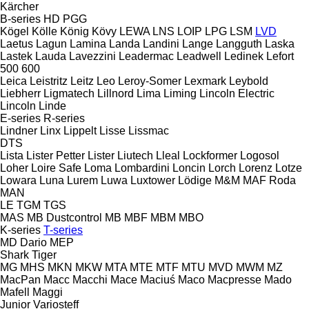
Kärcher
B-series
HD
PGG
Kögel
Kölle
König
Kövy
LEWA
LNS
LOIP
LPG
LSM
LVD
Laetus
Lagun
Lamina
Landa
Landini
Lange
Langguth
Laska
Lastek
Lauda
Lavezzini
Leadermac
Leadwell
Ledinek
Lefort
500
600
Leica
Leistritz
Leitz
Leo
Leroy-Somer
Lexmark
Leybold
Liebherr
Ligmatech
Lillnord
Lima
Liming
Lincoln Electric
Lincoln
Linde
E-series
R-series
Lindner
Linx
Lippelt
Lisse
Lissmac
DTS
Lista
Lister Petter
Lister
Liutech
Lleal
Lockformer
Logosol
Loher
Loire Safe
Loma
Lombardini
Loncin
Lorch
Lorenz
Lotze
Lowara
Luna
Lurem
Luwa
Luxtower
Lödige
M&M
MAF Roda
MAN
LE
TGM
TGS
MAS
MB Dustcontrol
MB
MBF
MBM
MBO
K-series
T-series
MD Dario
MEP
Shark
Tiger
MG
MHS
MKN
MKW
MTA
MTE
MTF
MTU
MVD
MWM
MZ
MacPan
Macc
Macchi
Mace
Maciuś
Maco
Macpresse
Mado
Mafell
Maggi
Junior
Variosteff