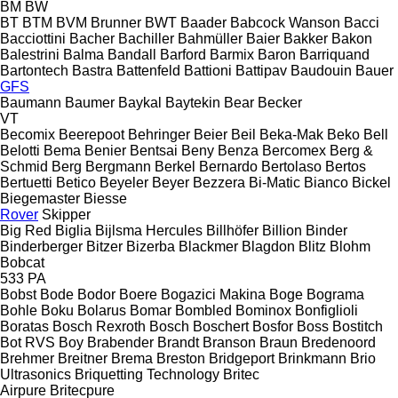
BM
BW
BT
BTM
BVM Brunner
BWT
Baader
Babcock Wanson
Bacci
Bacciottini
Bacher
Bachiller
Bahmüller
Baier
Bakker
Bakon
Balestrini
Balma
Bandall
Barford
Barmix
Baron
Barriquand
Bartontech
Bastra
Battenfeld
Battioni
Battipav
Baudouin
Bauer
GFS
Baumann
Baumer
Baykal
Baytekin
Bear
Becker
VT
Becomix
Beerepoot
Behringer
Beier
Beil
Beka-Mak
Beko
Bell
Belotti
Bema
Benier
Bentsai
Beny
Benza
Bercomex
Berg &
Schmid
Berg
Bergmann
Berkel
Bernardo
Bertolaso
Bertos
Bertuetti
Betico
Beyeler
Beyer
Bezzera
Bi-Matic
Bianco
Bickel
Biegemaster
Biesse
Rover
Skipper
Big Red
Biglia
Bijlsma Hercules
Billhöfer
Billion
Binder
Binderberger
Bitzer
Bizerba
Blackmer
Blagdon
Blitz
Blohm
Bobcat
533
PA
Bobst
Bode
Bodor
Boere
Bogazici Makina
Boge
Bograma
Bohle
Boku
Bolarus
Bomar
Bombled
Bominox
Bonfiglioli
Boratas
Bosch Rexroth
Bosch
Boschert
Bosfor
Boss
Bostitch
Bot RVS
Boy
Brabender
Brandt
Branson
Braun
Bredenoord
Brehmer
Breitner
Brema
Breston
Bridgeport
Brinkmann
Brio
Ultrasonics
Briquetting Technology
Britec
Airpure
Britecpure