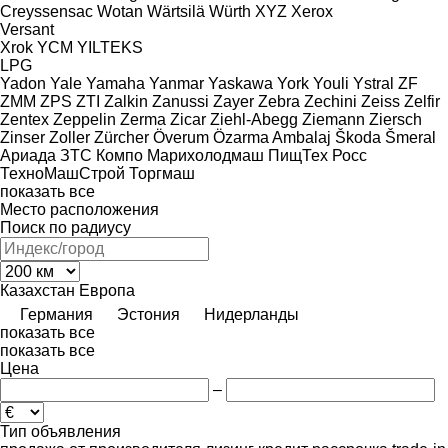
Creyssensac
Wotan
Wärtsilä
Würth
XYZ
Xerox
Versant
Xrok
YCM
YILTEKS
LPG
Yadon
Yale
Yamaha
Yanmar
Yaskawa
York
Youli
Ystral
ZF
ZMM
ZPS
ZTI
Zalkin
Zanussi
Zayer
Zebra
Zechini
Zeiss
Zelfir
Zentex
Zeppelin
Zerma
Zicar
Ziehl-Abegg
Ziemann
Ziersch
Zinser
Zoller
Zürcher
Överum
Özarma Ambalaj
Škoda
Šmeral
Ариада
ЗТС
Компо
Марихолодмаш
ПищТех
Росс
ТехноМашСтрой
Торгмаш
показать все
Место расположения
Поиск по радиусу
Казахстан
Европа
Германия
Эстония
Нидерланды
показать все
показать все
Цена
–
Тип объявления