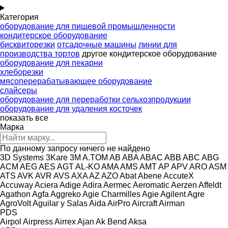
Категория
оборудование для пищевой промышленности
кондитерское оборудование
бисквиторезки
отсадочные машины
линии для
производства тортов
другое кондитерское оборудование
оборудование для пекарни
хлеборезки
мясоперерабатывающее оборудование
слайсеры
оборудование для переработки сельхозпродукции
оборудование для удаления косточек
показать все
Марка
По данному запросу ничего не найдено
3D Systems
3Kare
3M
A.TOM
AB
ABA
ABAC
ABB
ABC
ABG
ACM
AEG
AES
AGT
AL-KO
AMA
AMS
AMT
AP
APV
ARO
ASM
ATS
AVK
AVR
AVS
AXA
AZ
AZO
Abat
Abene
AccuteX
Accuway
Aciera
Adige
Adira
Aermec
Aeromatic
Aerzen
Affeldt
Agathon
Agfa
Aggreko
Agie Charmilles
Agie
Agilent
Agre
AgroVolt
Aguilar y Salas
Aida
AirPro
Aircraft
Airman
PDS
Airpol
Airpress
Airrex
Ajan
Ak Bend
Aksa