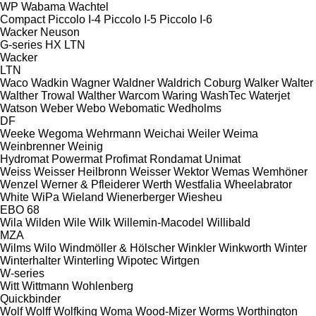
WP
Wabama
Wachtel
Compact
Piccolo I-4
Piccolo I-5
Piccolo I-6
Wacker Neuson
G-series
HX
LTN
Wacker
LTN
Waco
Wadkin
Wagner
Waldner
Waldrich Coburg
Walker
Walter
Walther Trowal
Walther
Warcom
Waring
WashTec
Waterjet
Watson
Weber
Webo
Webomatic
Wedholms
DF
Weeke
Wegoma
Wehrmann
Weichai
Weiler
Weima
Weinbrenner
Weinig
Hydromat
Powermat
Profimat
Rondamat
Unimat
Weiss
Weisser Heilbronn
Weisser
Wektor
Wemas
Wemhöner
Wenzel
Werner & Pfleiderer
Werth
Westfalia
Wheelabrator
White
WiPa
Wieland
Wienerberger
Wiesheu
EBO 68
Wila
Wilden
Wile
Wilk
Willemin-Macodel
Willibald
MZA
Wilms
Wilo
Windmöller & Hölscher
Winkler
Winkworth
Winter
Winterhalter
Winterling
Wipotec
Wirtgen
W-series
Witt
Wittmann
Wohlenberg
Quickbinder
Wolf
Wolff
Wolfking
Woma
Wood-Mizer
Worms
Worthington