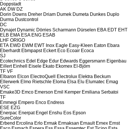
Doppstadt
AK
DW
DZ
Dorin
Downs
Dreher
Driam
Dumek
Dumeta
Dunkes
Duplo
Durma
Dustcontrol
DC
Dynajet
Dynamic
Dörries Scharmann
Dürselen
EBA
EDT
EHT
ELB
EMA
ESA ENG
ESAB
LHF
ORIGO
ETA
EWD
EWM
EWT Inox
Eagle
Easy-Kleen
Eaton
Ebara
Eberhardt
Ebmpapst
Eckert
Eco
Ecoair
Ecoca
SJ
Ecotechnics
Edel
Edge
Edur
Edwards
Eggersmann
Eigenbau
Eillert
Einhell
Eisele
Ekato
Ekomex
El-Björn
TF
VF
Elbaron
Elcon
ElectroQuell
Electrolux
Elektra Beckum
Ellerwerk
Elmo Rietschle
Eloma
Elsa
Elu
Elumatec
Emag
VSC
Emake3D
Emco
Emerson
Emil Kemper
Emiliana Serbatoi
TF
Emmegi
Empero
Enco
Endress
ESE
EZG
Enerpac
Enerpat
Engel
Enshu
Eos
Epson
SureColor
Erbend
Ercolina
Erlo
Ermak
Ermaksan
Ernault
Ernex
Ernst
Esco
Esmach
Espera
Ess
Essa
Essemtec
Est Ticino
Esta