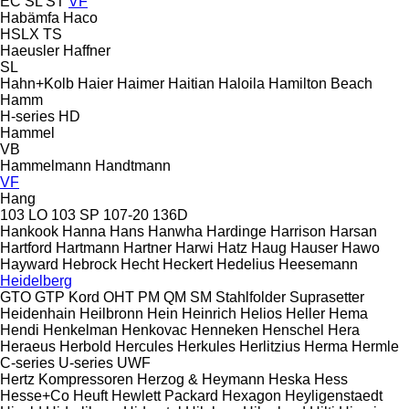
EC
SL
ST
VF
Habämfa
Haco
HSLX
TS
Haeusler
Haffner
SL
Hahn+Kolb
Haier
Haimer
Haitian
Haloila
Hamilton Beach
Hamm
H-series
HD
Hammel
VB
Hammelmann
Handtmann
VF
Hang
103 LO
103 SP
107-20
136D
Hankook
Hanna
Hans
Hanwha
Hardinge
Harrison
Harsan
Hartford
Hartmann
Hartner
Harwi
Hatz
Haug
Hauser
Hawo
Hayward
Hebrock
Hecht
Heckert
Hedelius
Heesemann
Heidelberg
GTO
GTP
Kord
OHT
PM
QM
SM
Stahlfolder
Suprasetter
Heidenhain
Heilbronn
Hein
Heinrich
Helios
Heller
Hema
Hendi
Henkelman
Henkovac
Henneken
Henschel
Hera
Heraeus
Herbold
Hercules
Herkules
Herlitzius
Herma
Hermle
C-series
U-series
UWF
Hertz Kompressoren
Herzog & Heymann
Heska
Hess
Hesse+Co
Heuft
Hewlett Packard
Hexagon
Heyligenstaedt