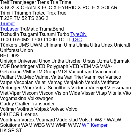
Treif
Trennjaeger
Trens
Tria
Trime
X-BOX
X-CHAIN
X-ECO
X-HYBRID
X-POLE
X-SOLAR
Trimill
Triumph
Trotec
Trox
True
T 23F
TM 52
TS 23G 2
Trumpf
TruLaser
TruMatic
TrumaBend
Tschudin
Tsugami
Tsurumi
Turbo
TyreON
T600
T650M2
T700
T1000
TC
TL
TSC
Tünkers
UMS
UWM
Uhlmann
Ulma
Ulmia
Ultra
Unex
Unicraft
Uniforest
Union
BFT 90/3
Unisign
Universal
Unox
Untha
Urschel
Ursus
Uzma
Uğurmak
VDF Boehringer
VEB Polygraph
VEB
VEM
VG
VMA-
Getzmann
VMI
VTM Group
VTS
Vacuubrand
Vacuumatic
Vaillant
Val.Mec
Valmet
Valtra
Van Trier
Varimixer
Varisco
Varpe
Vecoplan
Velati
Vemag
Venjakob
Verdés
Veriforce
Vertongen
Viber
Vibra Schultheis
Victoria
Videojet
Viessmann
Viet
Viper
Viscom
Viscon
Vision Wide
Visser
Vitap
Vitella
Vito
Vogamakina
Volkswagen
Caddy
Crafter
Transporter
Vollmer
Vollrath
Volpak
Volvac
Volvo
840
ECR
L-series
Voortman
Vortex
Voumard
Väderstad
Vötsch
W&P
WALW
Solutions
WAM
WEG
WM
WMF
WMW
WP Kemper
HK
SP
ST