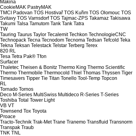
Makina
CookieMAK
PastryMAK
TMCI Padovan
TOS Hostivař
TOS Kuřim
TOS Olomouc
TOS
Svitavy
TOS Varnsdorf
TOS
Tajmac-ZPS
Takamaz
Takisawa
Takumi
Talsa
Tamutom
Tank
Tank
Tatra
TW
Tauring
Taurus
Taylor
Tecalemit
Techkon
TechnologieCNC
Technopack
Tecna
Tecnodom
Tecnoma
Tedsan
Tefcold
Teka
Tekna
Teksan
Telestack
Telstar
Terberg
Terex
820
RL
Tesa
Tetra Pak®
Tfon
Surfacer
Thaletec
Theisen & Bonitz
Thermo King
Thermo Scientific
Thermo
Thermobile
Thermocold
Thiel
Thomas
Thyssen
Tiger
Timesavers
Tipper Tie
Titan
Tonello
Tool-Temp
Topcon
RL
Tornado
Tornos
Deco
M-Series
MultiSwiss
Multideco
R-Series
T-Series
Toshiba
Total
Tower Light
VB
VT
Townsend
Tox
Toyota
Proace
Tracto-Technik
Trak-Met
Trane
Tranemo
Transfluid
Transnorm
Transpak
Traub
TNK
TNL