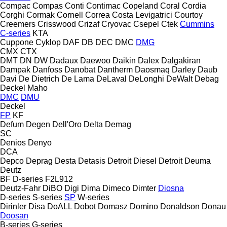
Compac
Compas
Conti
Contimac
Copeland
Coral
Cordia
Corghi
Cormak
Cornell
Correa
Costa Levigatrici
Courtoy
Creemers
Crisswood
Crizaf
Cryovac
Csepel
Ctek
Cummins
C-series
KTA
Cuppone
Cyklop
DAF
DB
DEC
DMC
DMG
CMX
CTX
DMT
DN
DW
Dadaux
Daewoo
Daikin
Dalex
Dalgakiran
Dampak
Danfoss
Danobat
Dantherm
Daosmaq
Darley
Daub
Davi
De Dietrich
De Lama
DeLaval
DeLonghi
DeWalt
Debag
Deckel Maho
DMC
DMU
Deckel
FP
KF
Defum
Degen
Dell'Oro
Delta
Demag
SC
Denios
Denyo
DCA
Depco
Deprag
Desta
Detasis
Detroit Diesel
Detroit
Deuma
Deutz
BF
D-series
F2L912
Deutz-Fahr
DiBO
Digi
Dima
Dimeco
Dimter
Diosna
D-series
S-series
SP
W-series
Dirinler
Disa
DoALL
Dobot
Domasz
Domino
Donaldson
Donau
Doosan
B-series
G-series