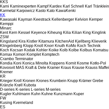
KKS
Kami
Kaminexperten
Kampf
Kardex
Karl Schnell
Karl Tränklein
Karmetal
Karpowicz
Kasto
Kato
KawaKenki
KK
Kawasaki
Kayman
Keestrack
Kellenberger
Kelvion
Kemper
Kemppi
Minarc
Kent
Kern
Kessel
Keyence
Kiheung
Kilia
Kilian
King
Kinglink
ZSW
Kingsland
Kira
Kistler
Kitamura
KitchenAid
Kjellberg
Klieverik
Klingelnberg
Klopp
Knoll
Knorr
Knuth
KoMo
Koch Technik
Koch
Kocsan
Kodak
Kohler
Koike
Kolb
Kolbe
Kolbus
Komatsu
Komax
Komori
Komplet
Komptech
Crambo
Terminator
Kondia
Koni
Konica Minolta
Koppens
Kornit
Kosme
Kotło-Pol
Kovosvit MAS
Kraft & Dele
Kramer
Kraus
Krause
Krauss Maffei
Kremer
KR
Krieger
Kroll
Kronen
Krones
Krumbein
Krupp
Krämer Grebe
Kränzle
Krøll
Kubota
D-series
K-series
L-series
M-series
Kugler
Kuhlmann
Kuhn
Kuhne
Kunzmann
Kuper
FW
Kusing
Kverneland
ES