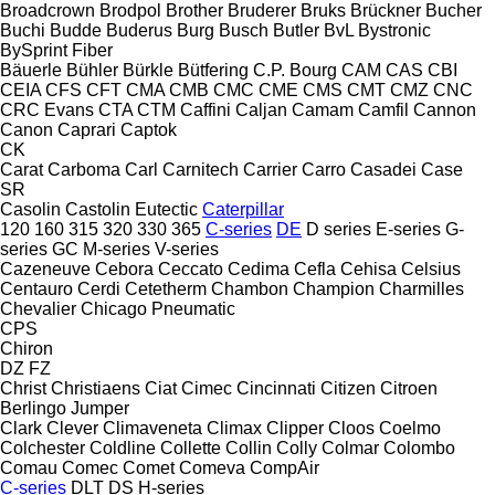
Broadcrown
Brodpol
Brother
Bruderer
Bruks
Brückner
Bucher
Buchi
Budde
Buderus
Burg
Busch
Butler
BvL
Bystronic
BySprint Fiber
Bäuerle
Bühler
Bürkle
Bütfering
C.P. Bourg
CAM
CAS
CBI
CEIA
CFS
CFT
CMA
CMB
CMC
CME
CMS
CMT
CMZ
CNC
CRC Evans
CTA
CTM
Caffini
Caljan
Camam
Camfil
Cannon
Canon
Caprari
Captok
CK
Carat
Carboma
Carl
Carnitech
Carrier
Carro
Casadei
Case
SR
Casolin
Castolin Eutectic
Caterpillar
120
160
315
320
330
365
C-series
DE
D series
E-series
G-
series
GC
M-series
V-series
Cazeneuve
Cebora
Ceccato
Cedima
Cefla
Cehisa
Celsius
Centauro
Cerdi
Cetetherm
Chambon
Champion
Charmilles
Chevalier
Chicago Pneumatic
CPS
Chiron
DZ
FZ
Christ
Christiaens
Ciat
Cimec
Cincinnati
Citizen
Citroen
Berlingo
Jumper
Clark
Clever
Climaveneta
Climax
Clipper
Cloos
Coelmo
Colchester
Coldline
Collette
Collin
Colly
Colmar
Colombo
Comau
Comec
Comet
Comeva
CompAir
C-series
DLT
DS
H-series