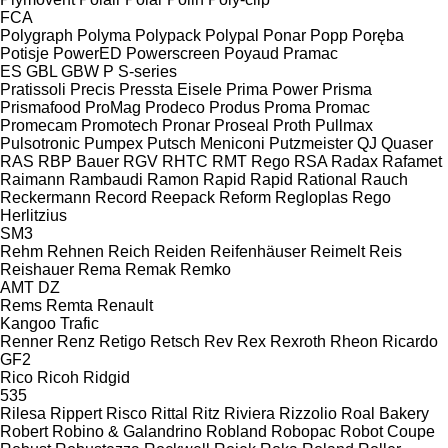
FCA
Polygraph
Polyma
Polypack
Polypal
Ponar
Popp
Poręba
Potisje
PowerED
Powerscreen
Poyaud
Pramac
ES
GBL
GBW
P
S-series
Pratissoli
Precis
Pressta Eisele
Prima Power
Prisma
Prismafood
ProMag
Prodeco
Produs
Proma
Promac
Promecam
Promotech
Pronar
Proseal
Proth
Pullmax
Pulsotronic
Pumpex
Putsch Meniconi
Putzmeister
QJ
Quaser
RAS
RBP Bauer
RGV
RHTC
RMT Rego
RSA
Radax
Rafamet
Raimann
Rambaudi
Ramon
Rapid
Rapid
Rational
Rauch
Reckermann
Record
Reepack
Reform
Regloplas
Rego
Herlitzius
SM3
Rehm
Rehnen
Reich
Reiden
Reifenhäuser
Reimelt
Reis
Reishauer
Rema
Remak
Remko
AMT
DZ
Rems
Remta
Renault
Kangoo
Trafic
Renner
Renz
Retigo
Retsch
Rev
Rex
Rexroth
Rheon
Ricardo
GF2
Rico
Ricoh
Ridgid
535
Rilesa
Rippert
Risco
Rittal
Ritz
Riviera
Rizzolio
Roal Bakery
Robert
Robino & Galandrino
Robland
Robopac
Robot Coupe