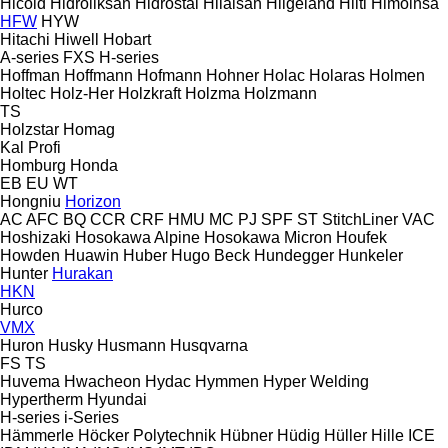
Hicold
Hidroliksan
Hidrostal
Hilalsan
Hilgeland
Hilti
Himoinsa
HFW
HYW
Hitachi
Hiwell
Hobart
A-series
FXS
H-series
Hoffman
Hoffmann
Hofmann
Hohner
Holac
Holaras
Holmen
Holtec
Holz-Her
Holzkraft
Holzma
Holzmann
TS
Holzstar
Homag
Kal
Profi
Homburg
Honda
EB
EU
WT
Hongniu
Horizon
AC
AFC
BQ
CCR
CRF
HMU
MC
PJ
SPF
ST
StitchLiner
VAC
Hoshizaki
Hosokawa Alpine
Hosokawa Micron
Houfek
Howden
Huawin
Huber
Hugo Beck
Hundegger
Hunkeler
Hunter
Hurakan
HKN
Hurco
VMX
Huron
Husky
Husmann
Husqvarna
FS
TS
Huvema
Hwacheon
Hydac
Hymmen
Hyper Welding
Hypertherm
Hyundai
H-series
i-Series
Hämmerle
Höcker Polytechnik
Hübner
Hüdig
Hüller Hille
ICE