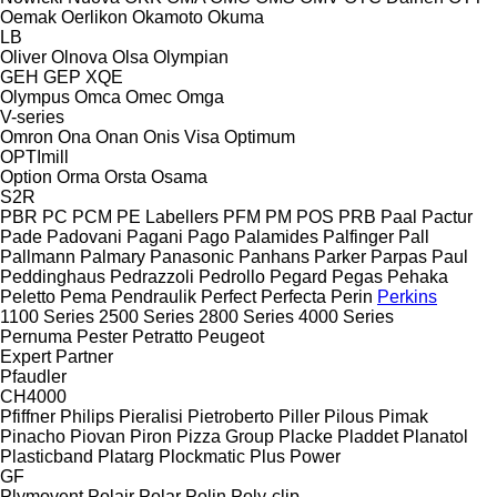
Oemak
Oerlikon
Okamoto
Okuma
LB
Oliver
Olnova
Olsa
Olympian
GEH
GEP
XQE
Olympus
Omca
Omec
Omga
V-series
Omron
Ona
Onan
Onis Visa
Optimum
OPTImill
Option
Orma
Orsta
Osama
S2R
PBR
PC
PCM
PE Labellers
PFM
PM
POS
PRB
Paal
Pactur
Pade
Padovani
Pagani
Pago
Palamides
Palfinger
Pall
Pallmann
Palmary
Panasonic
Panhans
Parker
Parpas
Paul
Peddinghaus
Pedrazzoli
Pedrollo
Pegard
Pegas
Pehaka
Peletto
Pema
Pendraulik
Perfect
Perfecta
Perin
Perkins
1100 Series
2500 Series
2800 Series
4000 Series
Pernuma
Pester
Petratto
Peugeot
Expert
Partner
Pfaudler
CH4000
Pfiffner
Philips
Pieralisi
Pietroberto
Piller
Pilous
Pimak
Pinacho
Piovan
Piron
Pizza Group
Placke
Pladdet
Planatol
Plasticband
Platarg
Plockmatic
Plus Power
GF
Plymovent
Polair
Polar
Polin
Poly-clip