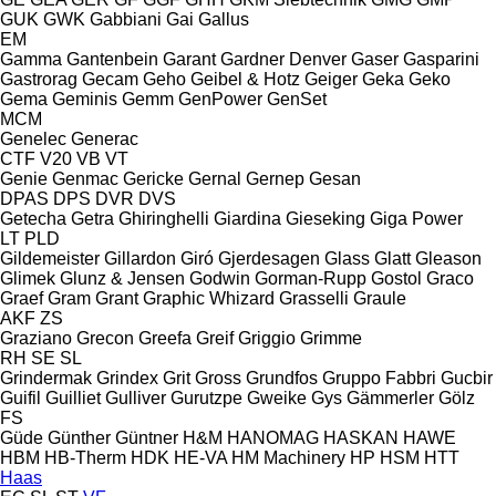
GUK
GWK
Gabbiani
Gai
Gallus
EM
Gamma
Gantenbein
Garant
Gardner Denver
Gaser
Gasparini
Gastrorag
Gecam
Geho
Geibel & Hotz
Geiger
Geka
Geko
Gema
Geminis
Gemm
GenPower
GenSet
MCM
Genelec
Generac
CTF
V20
VB
VT
Genie
Genmac
Gericke
Gernal
Gernep
Gesan
DPAS
DPS
DVR
DVS
Getecha
Getra
Ghiringhelli
Giardina
Gieseking
Giga Power
LT
PLD
Gildemeister
Gillardon
Giró
Gjerdesagen
Glass
Glatt
Gleason
Glimek
Glunz & Jensen
Godwin
Gorman-Rupp
Gostol
Graco
Graef
Gram
Grant
Graphic Whizard
Grasselli
Graule
AKF
ZS
Graziano
Grecon
Greefa
Greif
Griggio
Grimme
RH
SE
SL
Grindermak
Grindex
Grit
Gross
Grundfos
Gruppo Fabbri
Gucbir
Guifil
Guilliet
Gulliver
Gurutzpe
Gweike
Gys
Gämmerler
Gölz
FS
Güde
Günther
Güntner
H&M
HANOMAG
HASKAN
HAWE
HBM
HB‑Therm
HDK
HE-VA
HM Machinery
HP
HSM
HTT
Haas