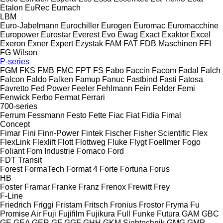
Etalon
EuRec
Eumach
LBM
Euro-Jabelmann
Eurochiller
Eurogen
Euromac
Euromacchine
Europower
Eurostar
Everest
Evo
Ewag
Exact
Exaktor
Excel
Exeron
Exner
Expert
Ezystak
FAM
FAT
FDB Maschinen
FFI
FG Wilson
P-series
FGM
FKS
FMB
FMC
FPT
FS
Fabo
Faccin
Facom
Fadal
Falch
Falcon
Faldo
Falken
Famup
Fanuc
Fastbind
Fasti
Fatosa
Favretto
Fed Power
Feeler
Fehlmann
Fein
Felder
Femi
Fenwick
Ferbo
Fermat
Ferrari
700-series
Ferrum
Fessmann
Festo
Fette
Fiac
Fiat
Fidia
Fimal
Concept
Fimar
Fini
Finn-Power
Fintek
Fischer
Fisher Scientific
Flex
FlexLink
Flexlift
Flott
Flottweg
Fluke
Flygt
Foellmer
Fogo
Foliant
Fom Industrie
Fomaco
Ford
FDT
Transit
Forest
FormaTech
Format 4
Forte
Fortuna
Forus
HB
Foster
Framar
Franke
Franz
Frenox
Frewitt
Frey
F-Line
Friedrich
Friggi
Fristam
Fritsch
Fronius
Frostor
Fryma
Fu
Promise Air
Fuji
Fujifilm
Fujikura
Full
Funke
Futura
GAM
GBC
GE
GEA
GER
GF
GGF
GHH
GKM Siebtechnik
GMG
GMP