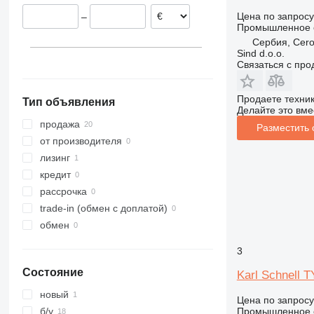
Германия
Цена по запросу
–
Промышленное о
Сербия, Cero
Sind d.o.o.
Связаться с пр
Продаете техни
Тип объявления
Делайте это вме
продажа
Разместить
от производителя
лизинг
кредит
рассрочка
trade-in (обмен с доплатой)
обмен
3
Состояние
Karl Schnell 
новый
Цена по запросу
Промышленное о
б/у