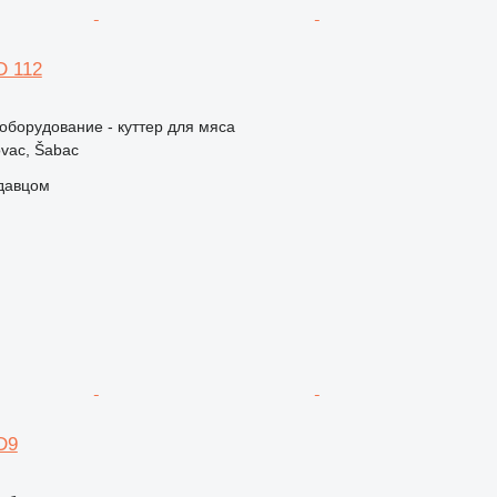
D 112
борудование - куттер для мяса
vac, Šabac
одавцом
FD9