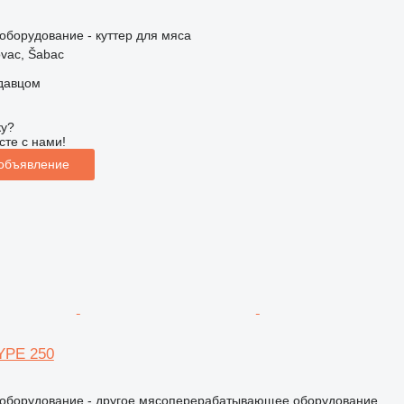
борудование - куттер для мяса
vac, Šabac
одавцом
ку?
сте с нами!
 объявление
TYPE 250
борудование - другое мясоперерабатывающее оборудование