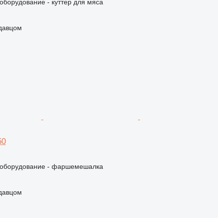
борудование - куттер для мяса
одавцом
50
оборудование - фаршемешалка
одавцом