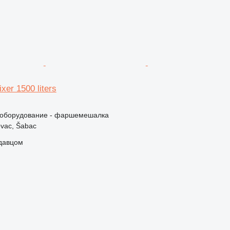
xer 1500 liters
оборудование - фаршемешалка
vac, Šabac
одавцом