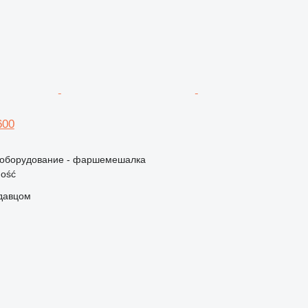
600
оборудование - фаршемешалка
ość
одавцом