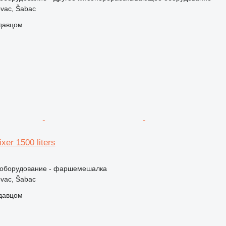
vac, Šabac
одавцом
xer 1500 liters
оборудование - фаршемешалка
vac, Šabac
одавцом