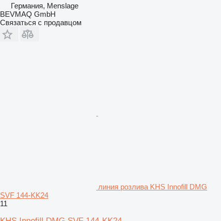
Германия, Menslage
BEVMAQ GmbH
Связаться с продавцом
линия розлива KHS Innofill DMG
SVF 144-KK24
11
KHS Innofill DMG SVF 144-KK24