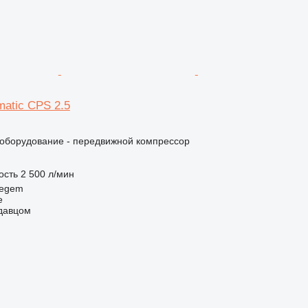
matic CPS 2.5
борудование - передвижной компрессор
ость
2 500 л/мин
regem
e
одавцом