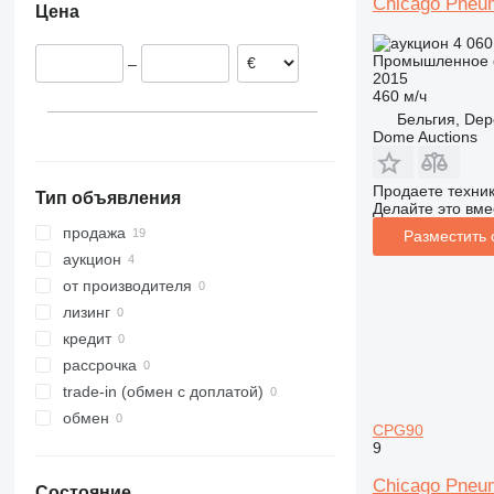
Chicago Pneu
Цена
Италия
4 060
Германия
Промышленное о
–
2015
460 м/ч
Бельгия, Dep
Dome Auctions
Продаете техни
Тип объявления
Делайте это вме
продажа
Разместить
аукцион
от производителя
лизинг
кредит
рассрочка
trade-in (обмен с доплатой)
обмен
CPG90
9
Chicago Pne
Состояние