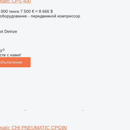
matic CPS 400
 000 тенге
7 500 €
≈ 8 666 $
борудование - передвижной компрессор
ot Deinze
ку?
сте с нами!
 объявление
umatic CHI PNEUMATIC CPG90