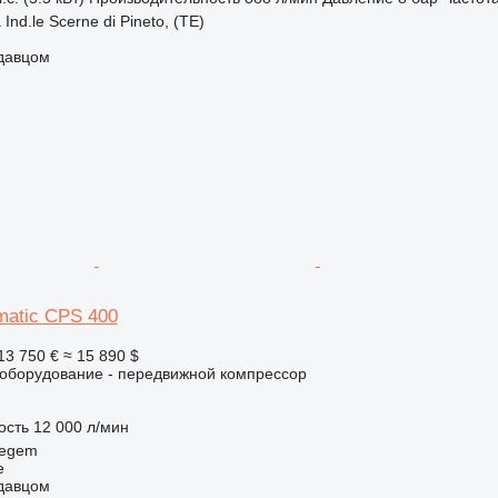
Ind.le Scerne di Pineto, (TE)
одавцом
matic CPS 400
13 750 €
≈ 15 890 $
борудование - передвижной компрессор
ость
12 000 л/мин
regem
e
одавцом