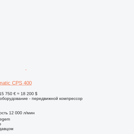
matic CPS 400
15 750 €
≈ 18 200 $
борудование - передвижной компрессор
ость
12 000 л/мин
regem
e
одавцом