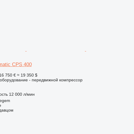
matic CPS 400
16 750 €
≈ 19 350 $
борудование - передвижной компрессор
ость
12 000 л/мин
regem
e
одавцом