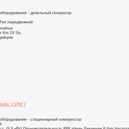
борудование - дизельный генератор
Тип
передвижной
huahua
e Km 24 Sa
одавцом
matic CPM 7
борудование - стационарный компрессор
й
.с. (5.5 кВт)
Производительность
888 л/мин
Давление
8 бар
Частота