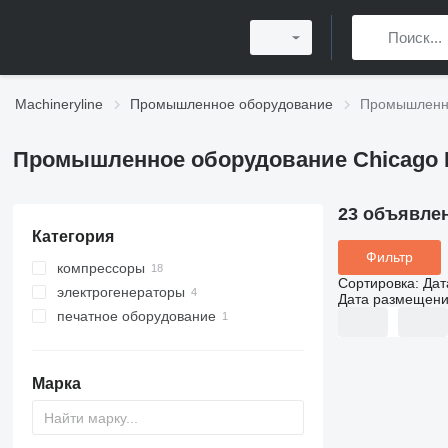
Machineryline
Промышленное оборудование
Промышленно
Промышленное оборудование Chicago 
23 объявле
Категория
Фильтр
компрессоры
Сортировка
:
Дат
электрогенераторы
передвижные компрессоры
Дата размещен
печатное оборудование
стационарные компрессоры
бензиновые генераторы
дизельные генераторы
послепечатное оборудование
переплетные машины
Марка