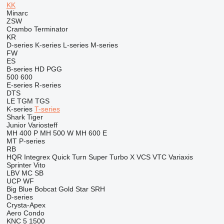
KK
Minarc
ZSW
Crambo
Terminator
KR
D-series
K-series
L-series
M-series
FW
ES
B-series
HD
PGG
500
600
E-series
R-series
DTS
LE
TGM
TGS
K-series
T-series
Shark
Tiger
Junior
Variosteff
MH 400 P
MH 500 W
MH 600 E
MT
P-series
RB
HQR
Integrex
Quick Turn
Super Turbo X
VCS
VTC
Variaxis
Sprinter
Vito
LBV
MC
SB
UCP
WF
Big Blue
Bobcat
Gold Star
SRH
D-series
Crysta-Apex
Aero
Condo
KNC 5 1500