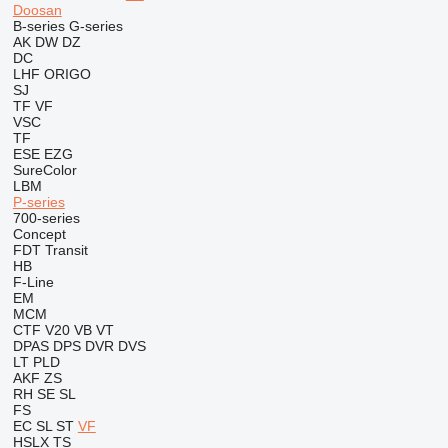
Doosan
B-series
G-series
AK
DW
DZ
DC
LHF
ORIGO
SJ
TF
VF
VSC
TF
ESE
EZG
SureColor
LBM
P-series
700-series
Concept
FDT
Transit
HB
F-Line
EM
MCM
CTF
V20
VB
VT
DPAS
DPS
DVR
DVS
LT
PLD
AKF
ZS
RH
SE
SL
FS
EC
SL
ST
VF
HSLX
TS