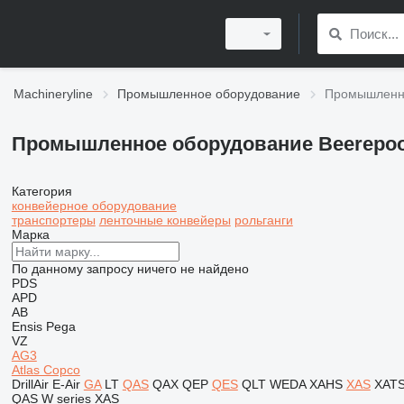
Machineryline
Промышленное оборудование
Промышленно
Промышленное оборудование Beerepoo
Категория
конвейерное оборудование
транспортеры
ленточные конвейеры
рольганги
Марка
По данному запросу ничего не найдено
PDS
APD
AB
Ensis
Pega
VZ
AG3
Atlas Copco
DrillAir
E-Air
GA
LT
QAS
QAX
QEP
QES
QLT
WEDA
XAHS
XAS
XAT
QAS
W series
XAS