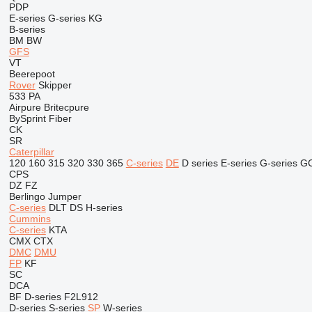
PDP
E-series
G-series
KG
B-series
BM
BW
GFS
VT
Beerepoot
Rover
Skipper
533
PA
Airpure
Britecpure
BySprint Fiber
CK
SR
Caterpillar
120
160
315
320
330
365
C-series
DE
D series
E-series
G-series
G
CPS
DZ
FZ
Berlingo
Jumper
C-series
DLT
DS
H-series
Cummins
C-series
KTA
CMX
CTX
DMC
DMU
FP
KF
SC
DCA
BF
D-series
F2L912
D-series
S-series
SP
W-series