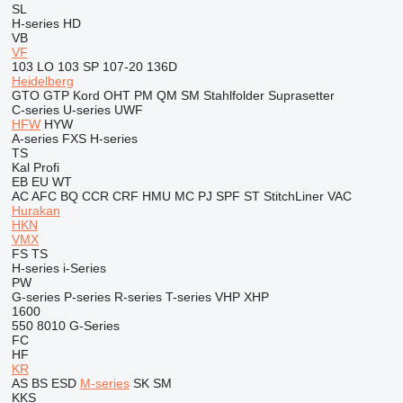
SL
H-series
HD
VB
VF
103 LO
103 SP
107-20
136D
Heidelberg
GTO
GTP
Kord
OHT
PM
QM
SM
Stahlfolder
Suprasetter
C-series
U-series
UWF
HFW
HYW
A-series
FXS
H-series
TS
Kal
Profi
EB
EU
WT
AC
AFC
BQ
CCR
CRF
HMU
MC
PJ
SPF
ST
StitchLiner
VAC
Hurakan
HKN
VMX
FS
TS
H-series
i-Series
PW
G-series
P-series
R-series
T-series
VHP
XHP
1600
550
8010
G-Series
FC
HF
KR
AS
BS
ESD
M-series
SK
SM
KKS