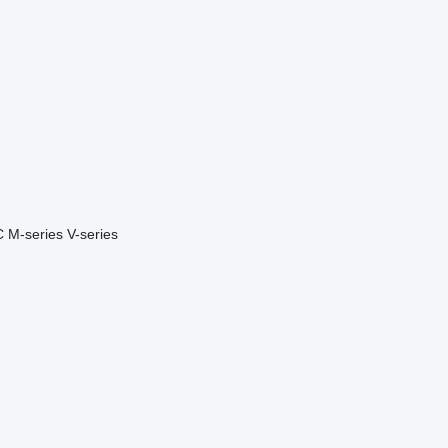
C
M-series
V-series