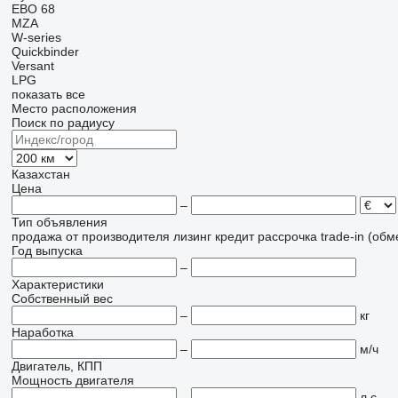
EBO 68
MZA
W-series
Quickbinder
Versant
LPG
показать все
Место расположения
Поиск по радиусу
Казахстан
Цена
–
Тип объявления
продажа
от производителя
лизинг
кредит
рассрочка
trade-in (об
Год выпуска
–
Характеристики
Собственный вес
–
кг
Наработка
–
м/ч
Двигатель, КПП
Мощность двигателя
–
л.с.