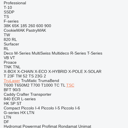
Professional
T-10
SSDP
TS
F-series
38K
65K
185
260
600
900
CookieMAK
PastryMAK
TW
820
RL
Surfacer
RL
Deco
M-Series
MultiSwiss
Multideco
R-Series
T-Series
VB
VT
Proace
TNK
TNL
X-BOX
X-CHAIN
X-ECO
X-HYBRID
X-POLE
X-SOLAR
T 23F
TM 52
TS 23G 2
TruLaser
TruMatic
TrumaBend
T600
T650M2
T700
T1000
TC
TL
TSC
BFT 90/3
Caddy
Crafter
Transporter
840
ECR
L-series
HK
SP
ST
Compact
Piccolo I-4
Piccolo I-5
Piccolo I-6
G-series
HX
LTN
LTN
DF
Hydromat
Powermat
Profimat
Rondamat
Unimat