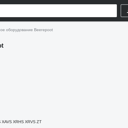
е оборудование Beerepoot
t
S
XAVS
XRHS
XRVS
ZT