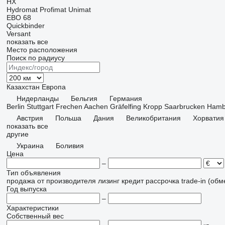
HX
Hydromat
Profimat
Unimat
EBO 68
Quickbinder
Versant
показать все
Место расположения
Поиск по радиусу
Казахстан
Европа
Нидерланды
Бельгия
Германия
Berlin
Stuttgart
Frechen
Aachen
Gräfelfing
Kropp
Saarbrucken
Hamb
Австрия
Польша
Дания
Великобритания
Хорватия
показать все
другие
Украина
Боливия
Цена
–
Тип объявления
продажа
от производителя
лизинг
кредит
рассрочка
trade-in (об
Год выпуска
–
Характеристики
Собственный вес