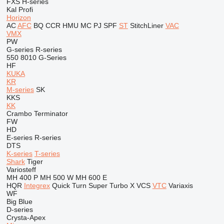
FXS
H-series
Kal
Profi
Horizon
AC
AFC
BQ
CCR
HMU
MC
PJ
SPF
ST
StitchLiner
VAC
VMX
PW
G-series
R-series
550
8010
G-Series
HF
KUKA
KR
M-series
SK
KKS
KK
Crambo
Terminator
FW
HD
E-series
R-series
DTS
K-series
T-series
Shark
Tiger
Variosteff
MH 400 P
MH 500 W
MH 600 E
HQR
Integrex
Quick Turn
Super Turbo X
VCS
VTC
Variaxis
WF
Big Blue
D-series
Crysta-Apex