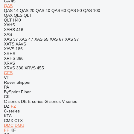
GA 45
QAS
QAS 14
QAS 20
QAS 40
QAS 60
QAS 80
QAS 100
QAX
QES
QLT
QLT H40
XAHS
XAHS 416
XAS
XAS 37
XAS 47
XAS 55
XAS 67
XAS 97
XATS
XAVS
XAVS 186
XRHS
XRHS 366
XRVS
XRVS 336
XRVS 455
GFS
VT
Rover
Skipper
PA
BySprint Fiber
CK
C-series
DE
E-series
G-series
V-series
DZ
FZ
C-series
KTA
CMX
CTX
DMC
DMU
FP
KF