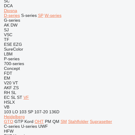
SC
DCA
Diosna
D-series
S-series
SP
W-series
G-series
AK
DW
SJ
VSC
TF
ESE
EZG
SureColor
LBM
P-series
700-series
Concept
FDT
EM
V20
VT
AKF
ZS
RH
SL
EC
SL
ST
VF
HSLX
VB
103 LO
103 SP
107-20
136D
Heidelberg
GTO
GTP
Kord
OHT
PM
QM
SM
Stahlfolder
Suprasetter
C-series
U-series
UWF
HFW