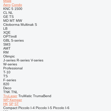
Miwe
Aero
Condo
KNC 5 1500
CL
NL
GE
TS
MD
MT
MW
Citoborma
Multinak S
LB
XQE
OPTImill
GBL
S-series
SM3
AMT
RM
Olimpic
J-series
R-series
V-series
W-series
Professional
T-10
TS
F-series
820
Deco
TNK
TNL
TruLaser
TruMatic
TrumaBend
WP Kemper
HK
SP
ST
Compact
Piccolo I-4
Piccolo I-5
Piccolo I-6