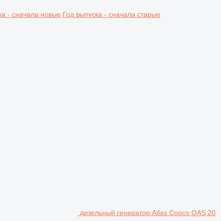
ка - сначала новые
Год выпуска - сначала старые
дизельный генератор Atlas Copco QAS 20