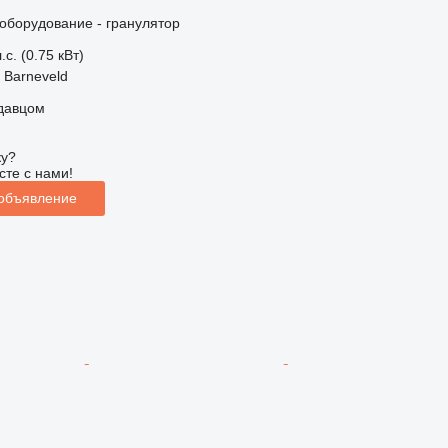
борудование - гранулятор
.с. (0.75 кВт)
 Barneveld
одавцом
ку?
сте с нами!
 объявление