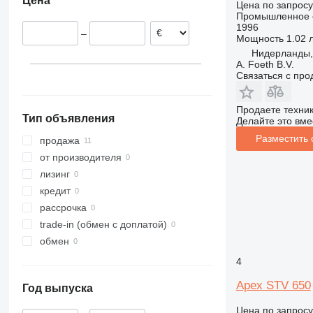
Цена
Германия
Цена по запросу
Промышленное о
Словакия
1996
–
Мощность
1.02 л
Нидерланды,
A. Foeth B.V.
Связаться с пр
Продаете техни
Тип объявления
Делайте это вме
Разместить
продажа
от производителя
лизинг
кредит
рассрочка
trade-in (обмен с доплатой)
обмен
4
Apex STV 650
Год выпуска
Цена по запросу