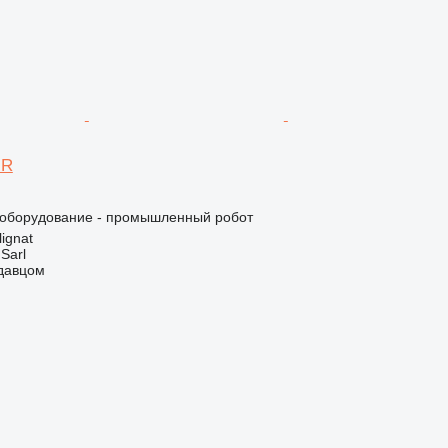
 R
оборудование - промышленный робот
ignat
 Sarl
одавцом