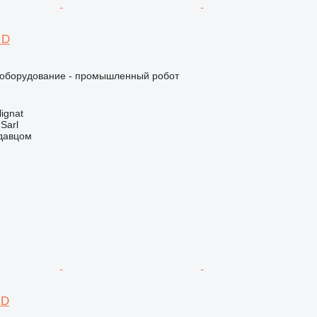
 D
оборудование - промышленный робот
ignat
 Sarl
одавцом
 D