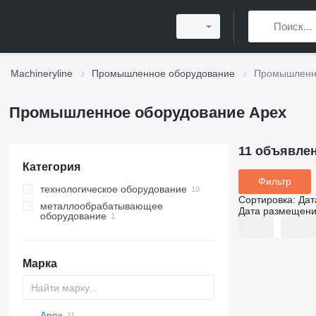
Machineryline
Промышленное оборудование
Промышленно
Промышленное оборудование Apex
11 объявле
Категория
Фильтр
технологическое оборудование
Сортировка
:
Дат
металлообрабатывающее
промышленные роботы
Дата размещен
оборудование
грануляторы
шлифовальные станки по
сушильное оборудование
металлу
промышленные
круглошлифовальные станки
Марка
металлодетекторы
Apex
PDS
APD
AB
Ensis