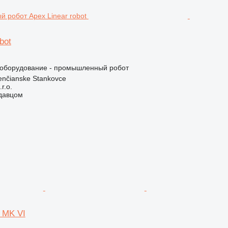
bot
оборудование - промышленный робот
enčianske Stankovce
r.o.
одавцом
 MK VI