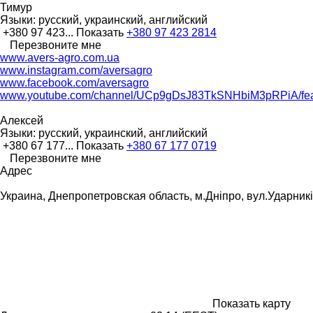
Тимур
Языки:
русский, украинский, английский
+380 97 423...
Показать
+380 97 423 2814
Перезвоните мне
www.avers-agro.com.ua
www.instagram.com/aversagro
www.facebook.com/aversagro
www.youtube.com/channel/UCp9gDsJ83TkSNHbiM3pRPiA/fea
Алексей
Языки:
русский, украинский, английский
+380 67 177...
Показать
+380 67 177 0719
Перезвоните мне
Адрес
Украина, Днепропетровская область, м.Дніпро, вул.Ударникі
Показать карту