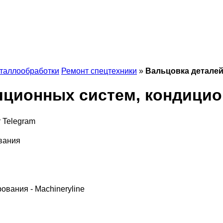
еталлообработки
Ремонт спецтехники
»
Вальцовка детале
яционных систем, кондици
r
Telegram
вания