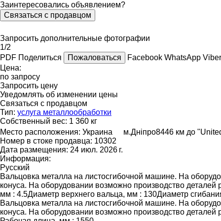
Заинтересовались объявлением?
Связаться с продавцом
Запросить дополнительные фотографии
1/2
PDF
Поделиться
Пожаловаться
Facebook
WhatsApp
Vibe
Цена:
по запросу
Запросить цену
Уведомлять об изменении цены
Связаться с продавцом
Тип:
услуга металлообработки
Собственный вес:
1 360 кг
Место расположения:
Украина
м.Дніпро
8446 км до "Unite
Номер в стоке продавца:
10302
Дата размещения:
24 июл. 2026 г.
Информация:
Русский
Вальцовка металла на листосгибочной машине. На оборудо
конуса. На оборудовании возможно производство деталей 
мм : 4.5Диаметр верхнего вальца, мм : 130Диаметр сгибания
Вальцовка металла на листосгибочной машине. На оборудо
конуса. На оборудовании возможно производство деталей 
Рабочая длина, мм : 1550