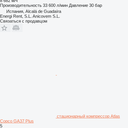
8 682 м/ч
Производительность
33 600 л/мин
Давление
30 бар
Испания, Alcalá de Guadaíra
Energi Rent, S.L. Anicovem S.L.
Связаться с продавцом
стационарный компрессор Atlas
Copco GA37 Plus
5