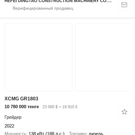
HEFEI DINGTAO CONSTRUCTION MACHINERY CO., LIMITED
XCMG GR1803
10 780 000 тенге
23 000 $
≈ 19 910 €
Грейдер
2022
Мощность
138 кВт (188 л.с.)
Топливо
дизель