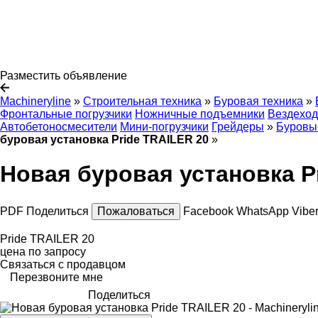
Разместить объявление
Machineryline
»
Строительная техника
»
Буровая техника
»
Фронтальные погрузчики
Ножничные подъемники
Вездехо
Автобетоносмесители
Мини-погрузчики
Грейдеры
»
Буровые
буровая установка Pride TRAILER 20
»
Новая буровая установка P
PDF
Поделиться
Пожаловаться
Facebook
WhatsApp
Vibe
Pride TRAILER 20
цена по запросу
Связаться с продавцом
Перезвоните мне
Поделиться