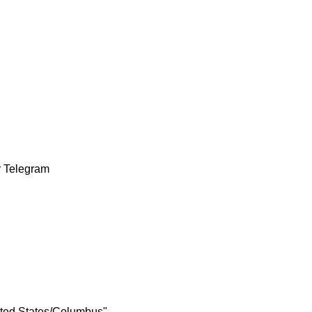
r
Telegram
ited States/Columbus"