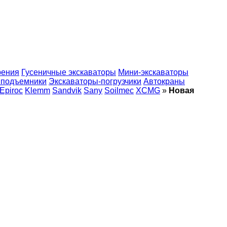
рения
Гусеничные экскаваторы
Мини-экскаваторы
 подъемники
Экскаваторы-погрузчики
Автокраны
Epiroc
Klemm
Sandvik
Sany
Soilmec
XCMG
»
Новая