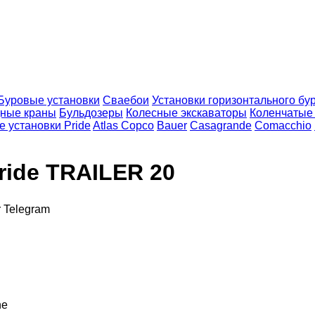
Буровые установки
Сваебои
Установки горизонтального бу
дные краны
Бульдозеры
Колесные экскаваторы
Коленчатые
 установки Pride
Atlas Copco
Bauer
Casagrande
Comacchio
ride TRAILER 20
r
Telegram