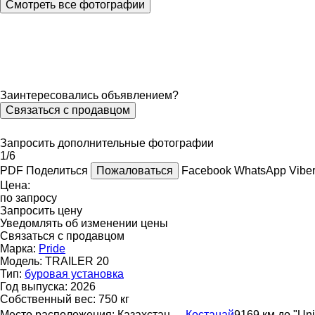
Смотреть все фотографии
Заинтересовались объявлением?
Связаться с продавцом
Запросить дополнительные фотографии
1/6
PDF
Поделиться
Пожаловаться
Facebook
WhatsApp
Vibe
Цена:
по запросу
Запросить цену
Уведомлять об изменении цены
Связаться с продавцом
Марка:
Pride
Модель:
TRAILER 20
Тип:
буровая установка
Год выпуска:
2026
Собственный вес:
750 кг
Место расположения:
Казахстан
Костанай
9169 км до "Un