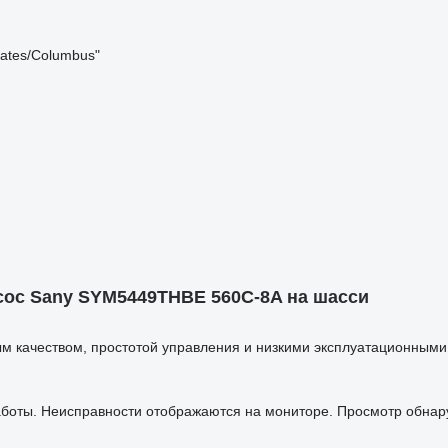
tates/Columbus"
ос Sany SYM5449THBE 560C-8A на шасси
ым качеством, простотой управления и низкими эксплуатационным
аботы. Неисправности отображаются на мониторе. Просмотр обнар