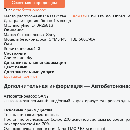
Связаться с продавцом
Тип:
автобетононасос
Место расположения:
Казахстан
Алматы
10540 км до "United S
Дата размещения:
более 1 месяца
Machineryline ID:
JP25513
Описание
Марка бетононасоса:
Sany
Модель бетононасоса:
SYM5449THBE 560C-8A
Оси
Количество осей:
3
Состояние
Состояние:
б/у
Дополнительная информация
Цвет:
белый
Дополнительные услуги
Доставка техники
Дополнительная информация — Автобетононас
Автобетононасос SANY
- высокотехнологичный, надёжный, характеризуется превосходн
Основные преимущества:
Технология самодиагностики
Постоянно отслеживает более 200 аспектов системы во время р
неисправностей на 70%.
Однокнопочная технология (для TMCP 53 м и выше)