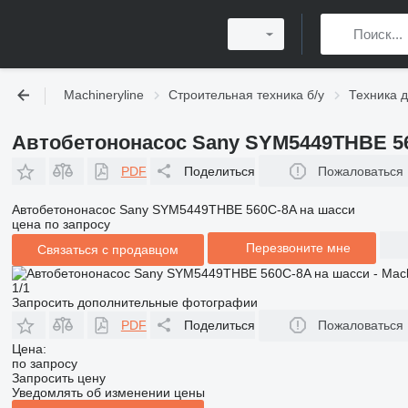
Machineryline
Строительная техника б/у
Техника д
Автобетононасос Sany SYM5449THBE 56
PDF
Поделиться
Пожаловаться
Автобетононасос Sany SYM5449THBE 560C-8A на шасси
цена по запросу
Перезвоните мне
Связаться с продавцом
1/1
Запросить дополнительные фотографии
PDF
Поделиться
Пожаловаться
Цена:
по запросу
Запросить цену
Уведомлять об изменении цены