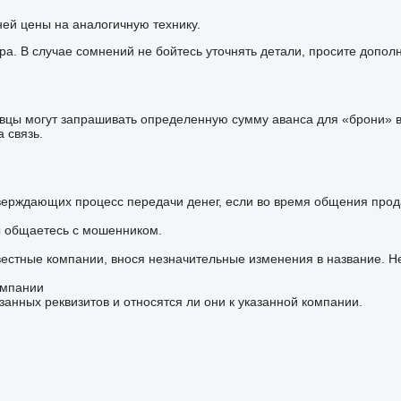
ней цены на аналогичную технику.
ра. В случае сомнений не бойтесь уточнять детали, просите допо
цы могут запрашивать определенную сумму аванса для «брони» ва
 связь.
верждающих процесс передачи денег, если во время общения прод
ы общаетесь с мошенником.
вестные компании, внося незначительные изменения в название. Н
омпании
занных реквизитов и относятся ли они к указанной компании.