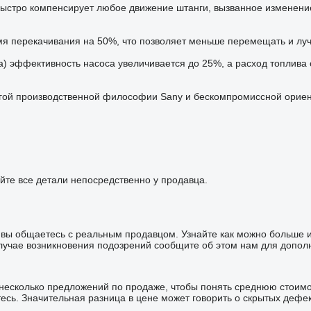
стро компенсирует любое движение штанги, вызванное изменение
я перекачивания на 50%, что позволяет меньше перемещать и луч
а) эффективность насоса увеличивается до 25%, а расход топлива
гой производственной философии Sany и бескомпромиссной ориен
йте все детали непосредственно у продавца.
то вы общаетесь с реальным продавцом. Узнайте как можно больше
лучае возникновения подозрений сообщите об этом нам для дополн
 несколько предложений по продаже, чтобы понять среднюю стоим
сь. Значительная разница в цене может говорить о скрытых дефе