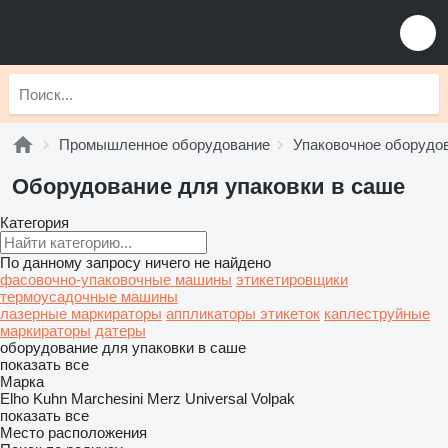
Промышленное оборудование
Упаковочное оборудо
Оборудование для упаковки в саше
Категория
По данному запросу ничего не найдено
фасовочно-упаковочные машины
этикетировщики
термоусадочные машины
лазерные маркираторы
аппликаторы этикеток
каплеструйные
маркираторы
датеры
оборудование для упаковки в саше
показать все
Марка
Elho
Kuhn
Marchesini
Merz
Universal
Volpak
показать все
Место расположения