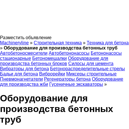
Разместить объявление
Machineryline
»
Строительная техника
»
Техника для бетона
»
Оборудование для производства бетонных труб
Автобетоносмесители
Автобетононасосы
Бетононасосы
стационарные
Бетономешалки
Оборудование для
производства бетонных блоков
Силосы для цемента
Вибраторы для бетона
Бетонораспределительные стрелы
Бадьи для бетона
Виброрейки
Миксеры строительные
Пневмонагнетатели
Регенераторы бетона
Оборудование
для производства жби
Гусеничные экскаваторы
»
Оборудование для
производства бетонных
труб