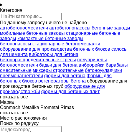
Категория
По данному запросу ничего не найдено
автобетоносмесители
автобетононасосы
бетонные заводы
мобильные бетонные заводы
стационарные бетонные
заводы
компактные бетонные заводы
бетононасосы стационарные
бетономешалки
оборудование для производства бетонных блоков
силосы
для цемента
вибраторы для бетона
бетонораспределительные стрелы
полуприцепы
бетоносмесители
бадьи для бетона
виброрейки
барабаны
смесительные
миксеры строительные
бетоноукладчики
пневмонагнетатели
формы для бетона
формы для
бетонных блоков
регенераторы бетона
оборудование для
производства бетонных труб
оборудование для
производства жби
формы для бетонных плит
показать все
Марка
Conmach
Metalika
Prometal
Rimas
показать все
Место расположения
Поиск по радиусу