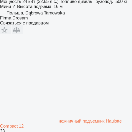
Мощность
24 кВт (32.65 л.с.)
Топливо
дизель
Грузопод.
500 кг
Мини
✓
Высота подъема
16 м
Польша, Dąbrowa Tarnowska
Firma Drosam
Связаться с продавцом
ножничный подъемник Haulotte
Compact 12
33