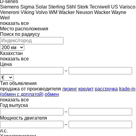
D-series
Siemens
Sigma
Solar
Sterling
Stihl
Stork
Tecniwell
US
Varisco
Veneroni
Viking
Volvo
WM
Wacker Neuson
Wacker
Wayne
Weil
показать все
Место расположения
Поиск по радиусу
Казахстан
показать все
Цена
–
Тип объявления
продажа
от производителя
лизинг
кредит
рассрочка
trade-in
(обмен с доплатой)
обмен
показать все
Год выпуска
–
Мощность двигателя
–
л.с.