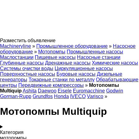
Разместить объявление
Machineryline
»
Промышленное оборудование
»
Насосное
оборудование
»
Мотопомпы
Промышленные насосы
Маслостанции
Пищевые насосы
Насосные станции
Глубинные насосы
Дренажные насосы
Химические насосы
Системы очистки воды
Циркуляционные насосы
Поверхностные насосы
Буровые насосы
Дизельные
генераторы
Токарные станки по металлу
Обрабатывающие
центры
Передвижные компрессоры
»
Мотопомпы
Multiquip
Ashita
Daewoo
Eisele
Euromacchine
Godwin
Gorman-Rupp
Grundfos
Honda
IVECO
Varisco
»
Мотопомпы Multiquip
Категория
мотопомпы