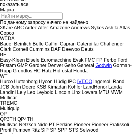
показать все
Марка
По данному запросу ничего не найдено
3Kare
ABC
Airtec
Altec
Amazone
Andrews Sykes
Ashita
Atlas
Copco
WEDA
Bauer
Beinlich
Belle
Caffini
Caprari
Caterpillar
Challenger
Clark
Cornell
Cummins
DAF
Daewoo
Deutz
BF
Easy-Kleen
Eisele
Euromacchine
Evak
FMC
FP
Ferbo
Ford
Fristam
GMP
Gardner Denver
Geho
General
Godwin
Gorman-
Rupp
Grundfos
HC
Hatz
Hidrostal
Honda
WT
Hurco
Huttenberg
Hycon
Hüdig
IPC
IVECO
Ingersoll Rand
JCB
John Deere
KSB
Kimadan
Kohler
LandHonor
Landa
Landini
Lely
Leo
Leybold
Lincoln
Linx
Lowara
MTU
MWM
Multicar
TREMO
Multiquip
QP
QP3TH
QP4TH
Multivac
Netzsch
Nido
PT
Perkins
Pioneer
Pioneer
Pratissoli
Proril
Pumpex
Ritz
SIP
SP
SPP
STS
Selwood