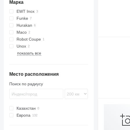
Марка
EWT Inox
Funke
Hurakan
Maco
HKN
Robot Coupe
Unox
показать все
Место расположения
Поиск по радиусу
Казахстан
Европа
Германия
Испания