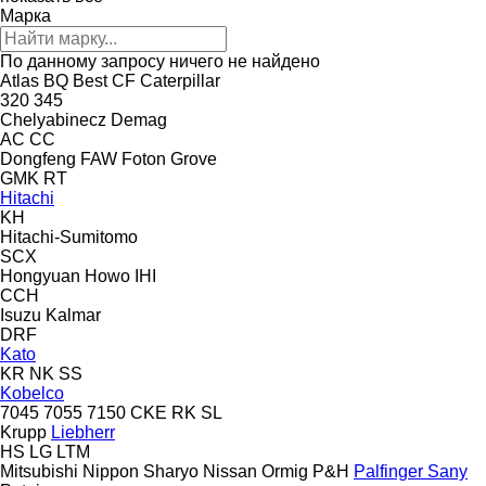
Марка
По данному запросу ничего не найдено
Atlas
BQ
Best
CF
Caterpillar
320
345
Chelyabinecz
Demag
AC
CC
Dongfeng
FAW
Foton
Grove
GMK
RT
Hitachi
KH
Hitachi-Sumitomo
SCX
Hongyuan
Howo
IHI
CCH
Isuzu
Kalmar
DRF
Kato
KR
NK
SS
Kobelco
7045
7055
7150
CKE
RK
SL
Krupp
Liebherr
HS
LG
LTM
Mitsubishi
Nippon Sharyo
Nissan
Ormig
P&H
Palfinger Sany