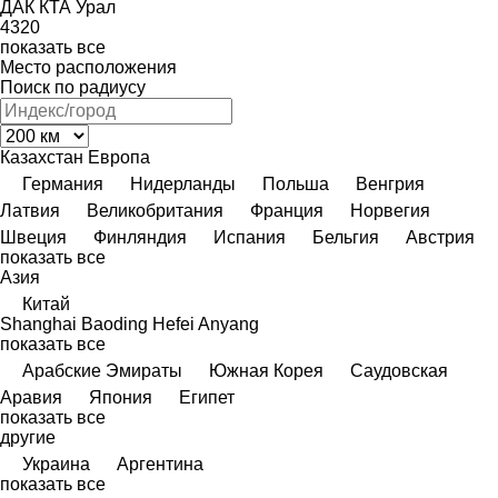
ДАК
КТА
Урал
4320
показать все
Место расположения
Поиск по радиусу
Казахстан
Европа
Германия
Нидерланды
Польша
Венгрия
Латвия
Великобритания
Франция
Норвегия
Швеция
Финляндия
Испания
Бельгия
Австрия
показать все
Азия
Китай
Shanghai
Baoding
Hefei
Anyang
показать все
Арабские Эмираты
Южная Корея
Саудовская
Аравия
Япония
Египет
показать все
другие
Украина
Аргентина
показать все