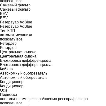
показать все
Сажевый фильтр
Сажевый фильтр
EEV
EEV
Резервуар AdBlue
Резервуар AdBlue
Тип КПП
автомат
механика
показать все
Ретардер
Ретардер
Центральная смазка
Центральная смазка
Блокировка дифференциала
Блокировка дифференциала
Кабина
Автономный обогреватель
Автономный обогреватель
Кондиционер
Кондиционер
Оси
Подвеска
пневмо/пневмо
рессора/пневмо
рессора/рессора
показать все