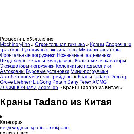
Разместить объявление
Machineryline
»
Строительная техника
»
Краны
Сварочные
тракторы
Гусеничные экскаваторы
Мини-экскаваторы
Фронтальные погрузчики
Ножничные подъемники
Вездеходные краны
Бульдозеры
Колесные экскаваторы
Экскаваторы-погрузчики
Коленчатые подъемники
Автокраны
Буровые установки
Мини-погрузчики
Автобетоносмесители
Грейдеры
»
Краны Tadano
Demag
Grove
Liebherr
LiuGong
Potain
Sany
Terex
XCMG
ZOOMLION-MAZ
Zoomlion
»
Краны Tadano из Китая
»
Краны Tadano из Китая
Категория
вездеходные краны
автокраны
показать все