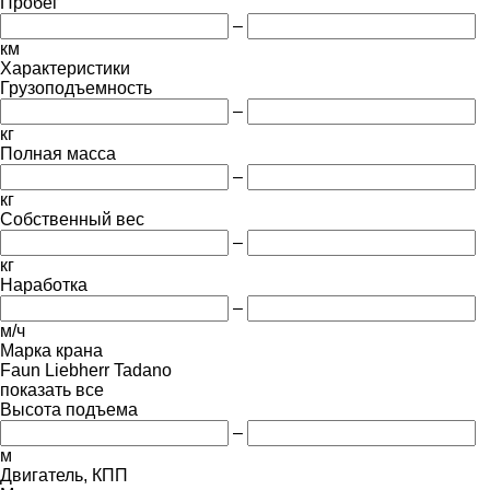
Пробег
–
км
Характеристики
Грузоподъемность
–
кг
Полная масса
–
кг
Собственный вес
–
кг
Наработка
–
м/ч
Марка крана
Faun
Liebherr
Tadano
показать все
Высота подъема
–
м
Двигатель, КПП