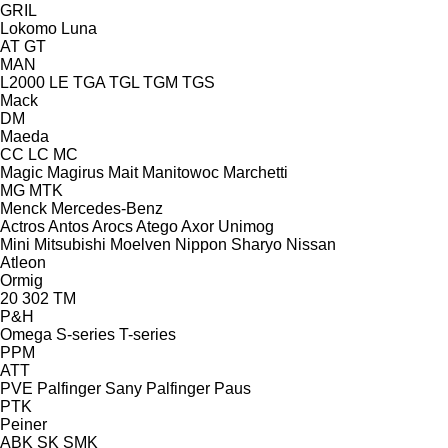
GRIL
Lokomo
Luna
AT
GT
MAN
L2000
LE
TGA
TGL
TGM
TGS
Mack
DM
Maeda
CC
LC
MC
Magic
Magirus
Mait
Manitowoc
Marchetti
MG
MTK
Menck
Mercedes-Benz
Actros
Antos
Arocs
Atego
Axor
Unimog
Mini
Mitsubishi
Moelven
Nippon Sharyo
Nissan
Atleon
Ormig
20
302
TM
P&H
Omega
S-series
T-series
PPM
ATT
PVE
Palfinger Sany
Palfinger
Paus
PTK
Peiner
ABK
SK
SMK