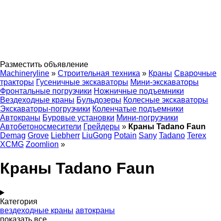
Разместить объявление
Machineryline
»
Строительная техника
»
Краны
Сварочные
тракторы
Гусеничные экскаваторы
Мини-экскаваторы
Фронтальные погрузчики
Ножничные подъемники
Вездеходные краны
Бульдозеры
Колесные экскаваторы
Экскаваторы-погрузчики
Коленчатые подъемники
Автокраны
Буровые установки
Мини-погрузчики
Автобетоносмесители
Грейдеры
»
Краны Tadano Faun
Demag
Grove
Liebherr
LiuGong
Potain
Sany
Tadano
Terex
XCMG
Zoomlion
»
Краны Tadano Faun
Категория
вездеходные краны
автокраны
показать все