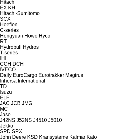
Hitachi
EX
KH
Hitachi-Sumitomo
SCX
Hoeflon
C-series
Hongyuan
Howo
Hyco
RT
Hydrobull
Hydros
T-series
IHI
CCH
DCH
IVECO
Daily
EuroCargo
Eurotrakker
Magirus
Inhersa
International
TD
Isuzu
ELF
JAC
JCB
JMG
MC
Jaso
J42NS
J52NS
J4510
J5010
Jekko
SPD
SPX
John Deere
KSD Kransysteme
Kalmar
Kato