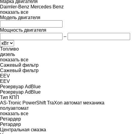
Марка двигателя
Daimler-Benz
Mercedes Benz
показать все
Модель двигателя
Мощность двигателя
–
Топливо
дизель
показать все
Сажевый фильтр
Сажевый фильтр
EEV
EEV
Резервуар AdBlue
Резервуар AdBlue
Тип КПП
AS-Tronic
PowerShift
TraXon
автомат
механика
полуавтомат
показать все
Ретардер
Ретардер
Центральная смазка