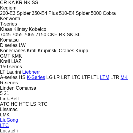
CR
KA
KR
NK
SS
Kegiom
200-E3 Spider
350-E4 Plus
510-E4 Spider
5000 Cobra
Kenworth
T-series
Klaas
Klintsy
Kobelco
7045
7055
7065
7150
CKE
RK
SK
SL
Komatsu
D series
LW
Konecranes
Kroll
Krupinski Cranes
Krupp
GMT
KMK
Krøll
LIAZ
150 series
LT
Laurini
Liebherr
A-series
HS
K-Series
LG
LR
LRT
LTC
LTF
LTL
LTM
LTR
MK
R-series
Linden Comansa
5
21
Link-Belt
ATC
HC
HTC
LS
RTC
Lissmac
LMK
LiuGong
LTC
Locatelli