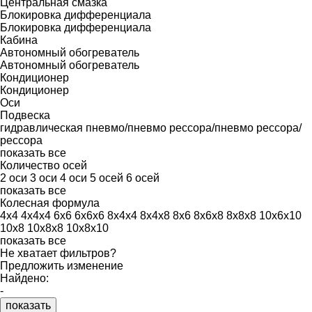
Центральная смазка
Блокировка дифференциала
Блокировка дифференциала
Кабина
Автономный обогреватель
Автономный обогреватель
Кондиционер
Кондиционер
Оси
Подвеска
гидравлическая
пневмо/пневмо
рессора/пневмо
рессора/
рессора
показать все
Количество осей
2 оси
3 оси
4 оси
5 осей
6 осей
показать все
Колесная формула
4x4
4x4x4
6x6
6x6x6
8x4x4
8x4x8
8x6
8x6x8
8x8x8
10x6x10
10x8
10x8x8
10x8x10
показать все
Не хватает фильтров?
Предложить изменение
Найдено:
-
показать