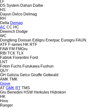
LF
DS System
Dahan
Dalbe
HS
Dayun
Delco
Delmag
RH
Delta
Demag
AC
CC
HC
Dewinch
Dodge
WC
Dongfeng
Doosan
Edilgru
Enerpac
Eurogru
FAUN
ATF
F-series
HK
RTF
FAW
FM
FMGru
RBI
TCK
TLX
Fablok
Fiorentini
Ford
LNT
Foton
Fuchs
Furukawa
Fushun
QUY
GH
Galizia
Gelco
Giraffe
Gottwald
AMK
TMK
Grove
AT
GMK
RT
TMS
Gru Benedini
HSW
Herkules
Hidrokon
HK
Hino
Ranger