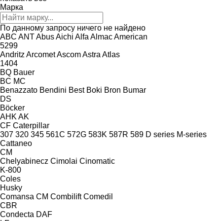
Марка
По данному запросу ничего не найдено
ABC
ANT
Abus
Aichi
Alfa
Almac
American
5299
Andritz
Arcomet
Ascom
Astra
Atlas
1404
BQ
Bauer
BC
MC
Benazzato
Bendini
Best
Boki
Bron
Bumar
DS
Böcker
AHK
AK
CF
Caterpillar
307
320
345
561C
572G
583K
587R
589
D series
M-series
Cattaneo
CM
Chelyabinecz
Cimolai
Cinomatic
K-800
Coles
Husky
Comansa CM
Combilift
Comedil
CBR
Condecta
DAF