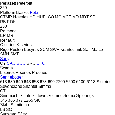
Pekazett
Peterbilt
359
Platform Basket
Potain
GTMR
H-series
HD
HUP
IGO
MC
MCT
MD
MDT
SP
RB
RDK
250
Raimondi
ER
MR
Renault
C-series
K-series
Rigo
Ruston Bucyrus
SCM
SWF Krantechnik
San Marco
SMH
SMT
Sany
QY
SAC
SCC
SRC
STC
Scania
L-series
P-series
R-series
Sennebogen
613
630
640
643
653
673
690
2200
5500
6100
6113
S series
Sevencrane
Shantui
Simma
GT
Sinomach
Sinotruk Howo
Soilmec
Soima
Spierings
345
365
377
1265
SK
Stahl
Sumitomo
LS
SC
Sunward
Sáez