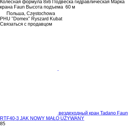
Колесная формула
8x6
Подвеска
гидравлическая
Марка
крана
Faun
Высота подъема
60 м
Польша, Częstochowa
PHU "Domex" Ryszard Kubat
Связаться с продавцом
вездеходный кран Tadano Faun
RTF40-3 JAK NOWY MAŁO UŻYWANY
85