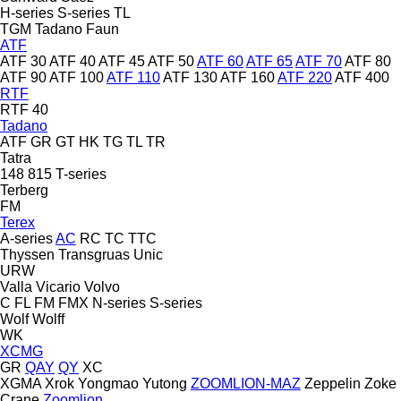
H-series
S-series
TL
TGM
Tadano Faun
ATF
ATF 30
ATF 40
ATF 45
ATF 50
ATF 60
ATF 65
ATF 70
ATF 80
ATF 90
ATF 100
ATF 110
ATF 130
ATF 160
ATF 220
ATF 400
RTF
RTF 40
Tadano
ATF
GR
GT
HK
TG
TL
TR
Tatra
148
815
T-series
Terberg
FM
Terex
A-series
AC
RC
TC
TTC
Thyssen
Transgruas
Unic
URW
Valla
Vicario
Volvo
C
FL
FM
FMX
N-series
S-series
Wolf
Wolff
WK
XCMG
GR
QAY
QY
XC
XGMA
Xrok
Yongmao
Yutong
ZOOMLION-MAZ
Zeppelin
Zoke
Crane
Zoomlion