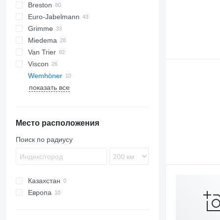
Breston
BM
Euro-Jabelmann
Grimme
Miedema
SE
Van Trier
SL
LBV
Viscon
MC
Wemhöner
SB
показать все
W-series
Место расположения
Поиск по радиусу
Казахстан
Европа
Германия
Бельгия