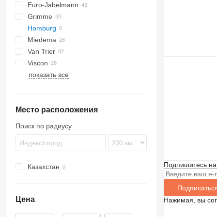
Euro-Jabelmann
Grimme
Homburg
SE
Miedema
SL
Van Trier
LBV
Viscon
MC
показать все
SB
W-series
Место расположения
Поиск по радиусу
Подпишитесь на
Казахстан
Подписатьс
Цена
Нажимая, вы со