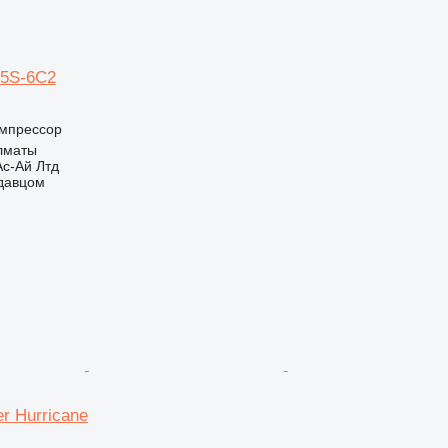
85S-6C2
мпрессор
Алматы
с-Ай Лтд
одавцом
r Hurricane