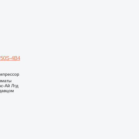
750S-4B4
мпрессор
Алматы
с-Ай Лтд
одавцом