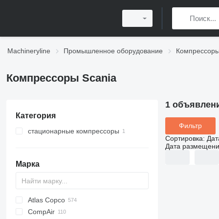
Machineryline
Промышленное оборудование
Компрессор
Компрессоры Scania
1 объявлен
Категория
Фильтр
стационарные компрессоры
Сортировка
:
Дат
Дата размещен
Марка
Atlas Copco
PDS
CompAir
DrillAir
XAS
PDP
PA
C-series
CPS