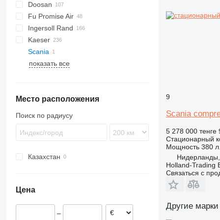
Doosan
E-Air
M-series
C-series
SC
F2L912
Fu Promise Air
GA
DLT
B-series
Ingersoll Rand
LF
DS
G-series
Citymaster
MC
Kaeser
LT
H-series
G-series
Scania
QAX
P-series
AS
D-series
MIC
MDVN
показать все
XAHS
R-series
ESD
K-series
W-series
38K
XAS
T-series
M-series
L-series
65K
XATS
VHP
SK
M-series
185
9
Место расположения
XAVS
XHP
SM
260
XRHS
600
Scania compre
Поиск по радиусу
XRVS
900
5 278 000 тенге
ZT
Стационарный к
Мощность
380 л.
Казахстан
Нидерланды, 
Holland-Trading 
Связаться с пр
Цена
Другие марки
–