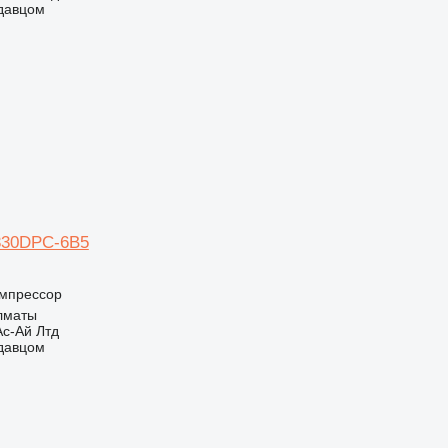
одавцом
330DPC-6B5
мпрессор
Алматы
с-Ай Лтд
одавцом