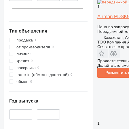
1
Airman PDSK9
Цена по запросу
Тип объявления
Передвижной ко
Казахстан, 
продажа
ТОО Компания А
Связаться с пр
от производителя
лизинг
Продаете техни
кредит
Делайте это вме
рассрочка
Разместить
trade-in (обмен с доплатой)
обмен
Год выпуска
–
1