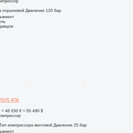
мпрессор
а
поршневой
Давление
120 бар
Шымкент
ель
одавцом
XRVS 476
е
≈ 48 030 €
≈ 55 490 $
омпрессор
Тип компрессора
винтовой
Давление
25 бар
Шымкент