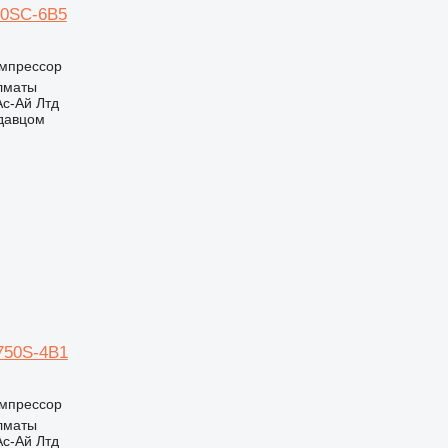
00SC-6B5
мпрессор
Алматы
с-Ай Лтд
одавцом
750S-4B1
мпрессор
Алматы
с-Ай Лтд