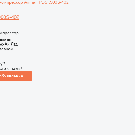
00S-402
мпрессор
Алматы
с-Ай Лтд
одавцом
ку?
сте с нами!
 объявление